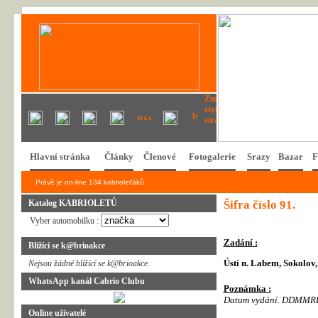
Hlavní stránka
Články
Členové
Fotogalerie
Srazy
Bazar
F
Právě je on-line 134 kabrioleťáků.
Katalog KABRIOLETŮ
Šifra číslo 91.
Vyber automobilku :
Zadání :
Blížící se k@brioakce
Ústí n. Labem, Sokolov
Nejsou žádné blížící se k@brioakce.
WhatsApp kanál Cabrio Clubu
Poznámka :
Datum vydání. DDMMR
Online uživatelé