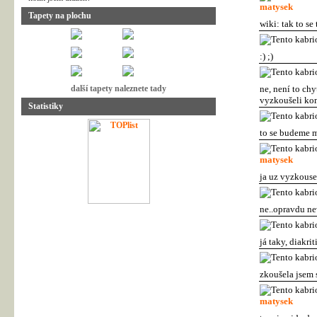
matysek
Tapety na plochu
wiki: tak to s
:) ;)
další tapety naleznete tady
ne, není to chy
vyzkoušeli kom
Statistiky
to se budeme mu
matysek
ja uz vyzkouse
ne..opravdu nev
já taky, diakri
zkoušela jsem 
matysek