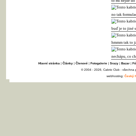
to mi nejde do
no tak formula
buď je to jiné 
hmmm tak to já
nechápu, co chc
Hlavní stránka
|
Články
|
Členové
|
Fotogalerie
|
Srazy
|
Bazar
|
Fó
© 2004 - 2026, Cabrio Club - všechna
webhosting:
Český h