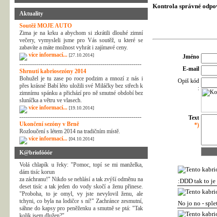
Kontrola správné odpo
Aktuality
Soutěž MOJE AUTO
Zima je na krku a abychom si zkrátili dlouhé zimní
večery, vymysleli jsme pro Vás soutěž, u které se
zabavíte a máte možnost vyhrát i zajímavé ceny.
více informací...
[27.10.2014]
Jméno
---------------------------------------------------------------
E-mail
Shrnutí kabriosezóny 2014
Bohužel je tu zase po roce podzim a mnozí z nás i
Opiš kód
přes krásné Babí léto uložili své Miláčky bez střech k
:
zimnímu spánku a přichází pro ně smutné období bez
sluníčka a větru ve vlasech.
více informací...
[19.10.2014]
---------------------------------------------------------------
Text
Ukončení sezóny v Brně
*)
Rozloučení s létem 2014 na tradičním místě.
více informací...
[04.10.2014]
K@briofóóór
Volá chlapík u řeky: "Pomoc, topí se mi manželka,
dám tisíc korun
za záchranu!" Nikdo se nehlásí a tak zvýší odměnu na
:DDD tak to je 
deset tisíc a tak jeden do vody skočí a ženu přinese.
"Proboha, to je omyl, vy jste nevylovil ženu, ale
tchyni, co byla na lodičce s ní!" Zachránce zesmutní,
No jo no - splet
sáhne do kapsy pro peněženku a smutně se ptá: "Tak
kolik jsem dlužen?"