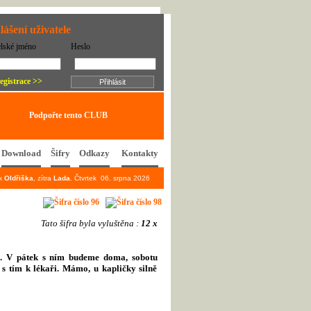
lášení uživatele
elské jméno
Heslo
egistrace >>
Podpořte tento CLUB
Download
Šifry
Odkazy
Kontakty
ek
Oldřiška
, zítra
Lada
. Čtvrtek 06. srpna 2026
Tato šifra byla vyluštěna :
12 x
u. V pátek s ním budeme doma, sobotu
 s tím k lékaři. Mámo, u kapličky silně