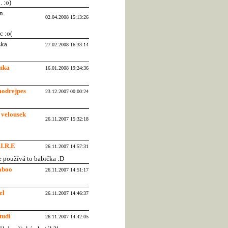
. :o)
02.04.2008 15:13:26
c :o(
ska
27.02.2008 16:33:14
nka
16.01.2008 19:24:36
odrejpes
23.12.2007 00:00:24
velousek
26.11.2007 15:32:18
.I.R.E
26.11.2007 14:57:31
le používá to babička :D
aboo
26.11.2007 14:51:17
el
26.11.2007 14:46:37
tudí
26.11.2007 14:42:05