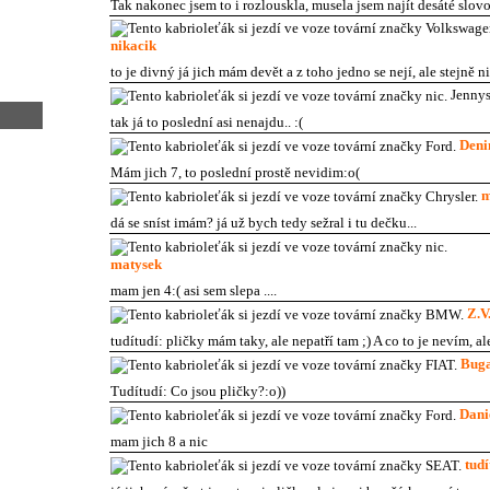
Tak nakonec jsem to i rozlouskla, musela jsem najít desáté slovo
nikacik
to je divný já jich mám devět a z toho jedno se nejí, ale stejně ni
Jenny
tak já to poslední asi nenajdu.. :(
Deni
Mám jich 7, to poslední prostě nevidim:o(
m
dá se sníst imám? já už bych tedy sežral i tu dečku...
matysek
mam jen 4:( asi sem slepa ....
Z.V
tudítudí: pličky mám taky, ale nepatří tam ;) A co to je nevím, a
Bug
Tudítudí: Co jsou pličky?:o))
Dani
mam jich 8 a nic
tudí