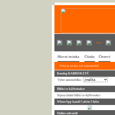
Hlavní stránka
Články
Členové
Právě je on-line 141 kabrioleťáků.
Katalog KABRIOLETŮ
Vyber automobilku :
Blížící se k@brioakce
Nejsou žádné blížící se k@brioakce.
WhatsApp kanál Cabrio Clubu
Online uživatelé