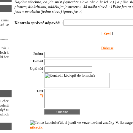
Najděte všechno, co jde sníst (vynechte slova oka a kašel :o) ) a pište s
písmem, diakritikou, oddělujte je mezerou. Já našla slov 8 :-) Pište jen ta 
jsou v množném (jedno slovo) ignorujte :-)
 zimní
Kontrola správné odpovědi :
eré se
[
Zpět
]
-------
 nás i
Diskuse
třech k
Jméno
bí bez
E-mail
Opiš kód
-------
:
Text
*)
i chce
olesti
dyž tu
odních
nikacik