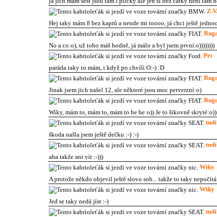
já jich mám šest jsou tam i pličky ale jen si bez čárky není tam
Z.V
Hej taky mám 8 bez kaprů a nende mi toooo, já chci ještě jedno
Bug
No a co:o), už toho máš hodně, já málo a byl jsem první.o))))))))
Pet
paráda taky to mám, i když po chvíli O:-) :D
Bug
Jinak jsem jich našel 12, ale některé jsou moc perverzní:o)
Bug
Wiky, mám to, mám to, mám to he he:o)) Je to šikovně skryté:o))
tudí
škoda našla jsem ještě dečku :-) :-)
tudí
aha takže ani vír :-)))
Wiky
A protože někdo objevil ještě slovo sob... takže to taky nepočítá
Wiky
Jed se taky nedá jíst :-)
tudí