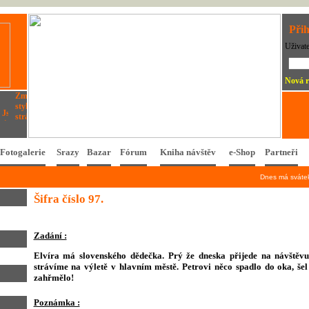
Přih
Uživat
Nová r
Fotogalerie
Srazy
Bazar
Fórum
Kniha návštěv
e-Shop
Partneři
Dnes má svát
Šifra číslo 97.
Zadání :
Elvíra má slovenského dědečka. Prý že dneska přijede na návštěv
strávíme na výletě v hlavním městě. Petrovi něco spadlo do oka, šel
zahřmělo!
Poznámka :