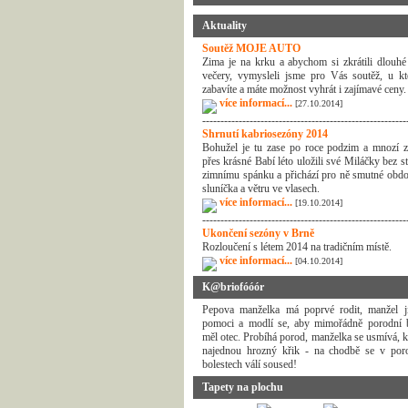
Aktuality
Soutěž MOJE AUTO
Zima je na krku a abychom si zkrátili dlouhé
večery, vymysleli jsme pro Vás soutěž, u kt
zabavíte a máte možnost vyhrát i zajímavé ceny.
více informací...
[27.10.2014]
--------------------------------------------------------
Shrnutí kabriosezóny 2014
Bohužel je tu zase po roce podzim a mnozí z
přes krásné Babí léto uložili své Miláčky bez s
zimnímu spánku a přichází pro ně smutné obdo
sluníčka a větru ve vlasech.
více informací...
[19.10.2014]
--------------------------------------------------------
Ukončení sezóny v Brně
Rozloučení s létem 2014 na tradičním místě.
více informací...
[04.10.2014]
K@briofóóór
Pepova manželka má poprvé rodit, manžel j
pomoci a modlí se, aby mimořádně porodní b
měl otec. Probíhá porod, manželka se usmívá, k
najednou hrozný křik - na chodbě se v por
bolestech válí soused!
Tapety na plochu