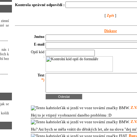
Kontrola správné odpovědi :
[
Zpět
]
 zimní
eré se
Diskuse
Jméno
-------
E-mail
 nás i
Opiš kód
třech k
:
bí bez
-------
Text
*)
 jak se
Z.V
 košili
Hej to je vtipný vyobrazení daného problému :D
Z.V
Hu? Asi bych se měla vrátit do dětských let, ale na slova "dej m
Bug