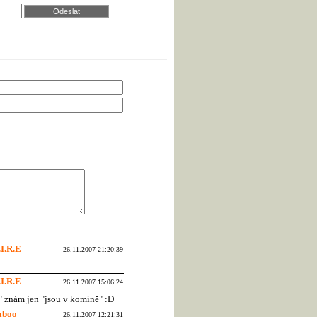
.I.R.E
26.11.2007 21:20:39
.I.R.E
26.11.2007 15:06:24
i" znám jen "jsou v komíně" :D
aboo
26.11.2007 12:21:31