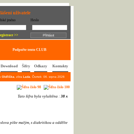
lášení uživatele
elské jméno
Heslo
egistrace >>
Podpořte tento CLUB
Download
Šifry
Odkazy
Kontakty
ek
Oldřiška
, zítra
Lada
. Čtvrtek 06. srpna 2026
Tato šifra byla vyluštěna :
38 x
e) - slova pište malým, s diakritikou a oddělte