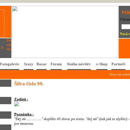
Přih
Uživat
Nová r
Fotogalerie
Srazy
Bazar
Fórum
Kniha návštěv
e-Shop
Partneři
Dnes má svát
Šifra číslo 99.
Zadání :
Poznámka :
"Dej mi ..... ..... ....." doplňte tři slova po textu: "dej mi" (tak jak to slyšít
jen mezerou.