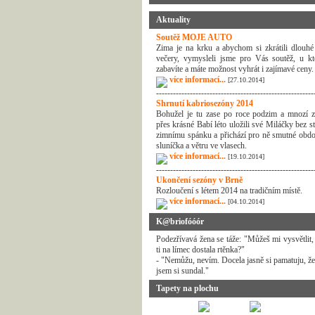
Aktuality
Soutěž MOJE AUTO
Zima je na krku a abychom si zkrátili dlouhé
večery, vymysleli jsme pro Vás soutěž, u kt
zabavíte a máte možnost vyhrát i zajímavé ceny.
více informací...
[27.10.2014]
--------------------------------------------------------
Shrnutí kabriosezóny 2014
Bohužel je tu zase po roce podzim a mnozí z
přes krásné Babí léto uložili své Miláčky bez s
zimnímu spánku a přichází pro ně smutné obdo
sluníčka a větru ve vlasech.
více informací...
[19.10.2014]
--------------------------------------------------------
Ukončení sezóny v Brně
Rozloučení s létem 2014 na tradičním místě.
více informací...
[04.10.2014]
K@briofóóór
Podezřívavá žena se táže: "Můžeš mi vysvětlit,
ti na límec dostala rtěnka?"
- "Nemůžu, nevím. Docela jasně si pamatuju, že
jsem si sundal."
Tapety na plochu