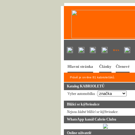
Hlavní stránka
Články
Členové
Právě je on-line 81 kabrioleťáků.
Katalog KABRIOLETŮ
Vyber automobilku :
Blížící se k@brioakce
Nejsou žádné blížící se k@brioakce.
WhatsApp kanál Cabrio Clubu
Online uživatelé