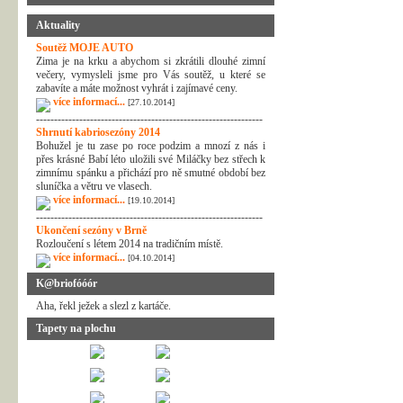
Aktuality
Soutěž MOJE AUTO
Zima je na krku a abychom si zkrátili dlouhé zimní
večery, vymysleli jsme pro Vás soutěž, u které se
zabavíte a máte možnost vyhrát i zajímavé ceny.
více informací...
[27.10.2014]
---------------------------------------------------------------
Shrnutí kabriosezóny 2014
Bohužel je tu zase po roce podzim a mnozí z nás i
přes krásné Babí léto uložili své Miláčky bez střech k
zimnímu spánku a přichází pro ně smutné období bez
sluníčka a větru ve vlasech.
více informací...
[19.10.2014]
---------------------------------------------------------------
Ukončení sezóny v Brně
Rozloučení s létem 2014 na tradičním místě.
více informací...
[04.10.2014]
K@briofóóór
Aha, řekl ježek a slezl z kartáče.
Tapety na plochu