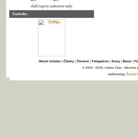
další tapety naleznete tady
Statistiky
Hlavní stránka
|
Články
|
Členové
|
Fotogalerie
|
Srazy
|
Bazar
|
Fó
© 2004 - 2026, Cabrio Club - všechna
webhosting:
Český h