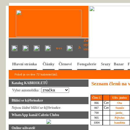
Hlavní stránka
Články
Členové
Fotogalerie
Srazy
Bazar
F
Právě je on-line 72 kabrioleťáků.
Katalog KABRIOLETŮ
Seznam členů na
Vyber automobilku :
Člen č.
Uživ. jméno
Blížící se k@brioakce
066
Ota
Nejsou žádné blížící se k@brioakce.
067
Sumčo
700
jarda_
WhatsApp kanál Cabrio Clubu
905
P@wlos
1004
banditta
Online uživatelé