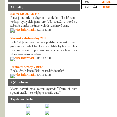
308
Michelin
073
Toman
Aktuality
Soutěž MOJE AUTO
Zima je na krku a abychom si zkrátili dlouhé zimní
večery, vymysleli jsme pro Vás soutěž, u které se
zabavíte a máte možnost vyhrát i zajímavé ceny.
více informací...
[27.10.2014]
---------------------------------------------------------------
Shrnutí kabriosezóny 2014
Bohužel je tu zase po roce podzim a mnozí z nás i
přes krásné Babí léto uložili své Miláčky bez střech k
zimnímu spánku a přichází pro ně smutné období bez
sluníčka a větru ve vlasech.
více informací...
[19.10.2014]
---------------------------------------------------------------
Ukončení sezóny v Brně
Rozloučení s létem 2014 na tradičním místě.
více informací...
[04.10.2014]
K@briofóóór
Mama hovori rano svemu synovi: "Vezmi si ciste
spodni pradlo - co kdyby te srazilo auto?
Tapety na plochu