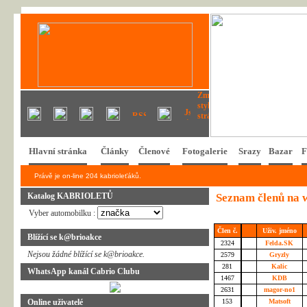
Hlavní stránka
Články
Členové
Fotogalerie
Srazy
Bazar
F
Právě je on-line 204 kabrioleťáků.
Katalog KABRIOLETŮ
Seznam členů na 
Vyber automobilku :
Člen č.
Uživ. jméno
Blížící se k@brioakce
2324
Felda.SK
Nejsou žádné blížící se k@brioakce.
2579
Gryzly
281
Kalic
WhatsApp kanál Cabrio Clubu
1467
KDB
2631
magor-no1
Online uživatelé
153
Matsoft