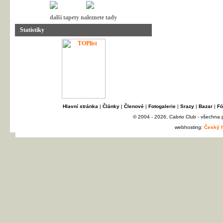
další tapety naleznete tady
Statistiky
Hlavní stránka
|
Články
|
Členové
|
Fotogalerie
|
Srazy
|
Bazar
|
Fó
© 2004 - 2026, Cabrio Club - všechna
webhosting:
Český h