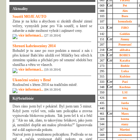
065
PacBoy
069
Pet
P
Aktuality
088
Ales
Soutěž MOJE AUTO
103
Boro
Zima je na krku a abychom si zkrátili dlouhé zimní
107
brennholz
večery, vymysleli jsme pro Vás soutěž, u které se
F
121
FiRO
zabavíte a máte možnost vyhrát i zajímavé ceny.
142
Goldies
více informací...
[27.10.2014]
151
Jimmy
---------------------------------------------------------------
207
Pomeranč
Shrnutí kabriosezóny 2014
218
alibaba
Bohužel je tu zase po roce podzim a mnozí z nás i
přes krásné Babí léto uložili své Miláčky bez střech k
226
BOBES
zimnímu spánku a přichází pro ně smutné období bez
267
Kacaba
sluníčka a větru ve vlasech.
273
Beeble
více informací...
[19.10.2014]
295
Luka
---------------------------------------------------------------
315
Kubíno
Ukončení sezóny v Brně
333
Paci
Rozloučení s létem 2014 na tradičním místě.
348
Kuchtas
více informací...
[04.10.2014]
350
LSI
426
mx
K@briofóóór
435
Jarda
Dnes ráno jsem byl v pekárně. Byl jsem tam 5 minut.
440
king
Když jsem vyšel ven, stála tam policajtka a zrovna
461
Maxx
vypisovala blokovou pokutu. Tak jsem šel k ní a řekl
504
bereta
jí: "Ale no tak, zlato, to takovýmu fešákovi, jako jsem
544
stany
já, nemůžeš dopřát ani malou přestávku?" Ignorovala
mě a dál zapisovala pokutu.
567
Martini
Nazval jsem ji nenažranou policajtkou. Podívala se na
569
automann
mě a začala vypisovat další pokutu za sjeté