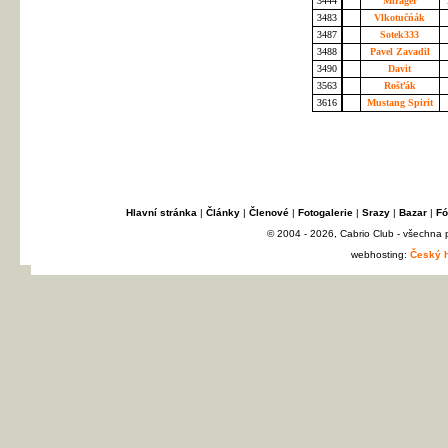
3444
Mirager
3483
Vlkotučńák
3487
Sotek333
3488
Pavel Zavadil
3490
Davit
3563
Rošťák
3616
Mustang Spirit
Hlavní stránka
|
Články
|
Členové
|
Fotogalerie
|
Srazy
|
Bazar
|
Fó
© 2004 - 2026, Cabrio Club - všechna
webhosting:
Český h