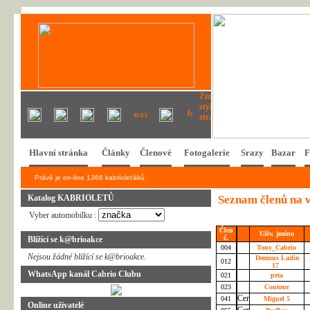
Hlavní stránka
Články
Členové
Fotogalerie
Srazy
Bazar
F
Právě je on-line 1366 kabrioleťáků.
Katalog KABRIOLETŮ
Seznam členů na 
Vyber automobilku :
Člen
Uživ. jméno
č.
Blížící se k@brioakce
004
Tony_Cabrio
Nejsou žádné blížící se k@brioakce.
Demons Ladin
012
17
WhatsApp kanál Cabrio Clubu
021
peta
023
Contour
041
Miguel 5
Online uživatelé