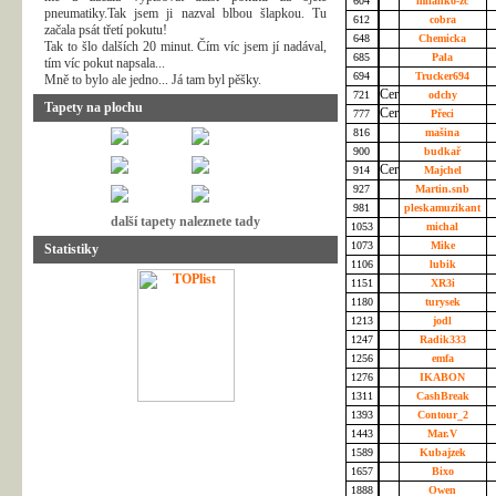
604
milanko-zc
pneumatiky.Tak jsem ji nazval blbou šlapkou. Tu
612
cobra
začala psát třetí pokutu!
648
Chemicka
Tak to šlo dalších 20 minut. Čím víc jsem jí nadával,
685
Pala
tím víc pokut napsala...
694
Trucker694
Mně to bylo ale jedno... Já tam byl pěšky.
721
odchy
Tapety na plochu
777
Přeci
816
mašina
900
budkař
914
Majchel
927
Martin.snb
981
pleskamuzikant
další tapety naleznete tady
1053
michal
1073
Mike
Statistiky
1106
lubik
1151
XR3i
1180
turysek
1213
jodl
1247
Radik333
1256
emfa
1276
IKABON
1311
CashBreak
1393
Contour_2
1443
Mar.V
1589
Kubajzek
1657
Bixo
1888
Owen