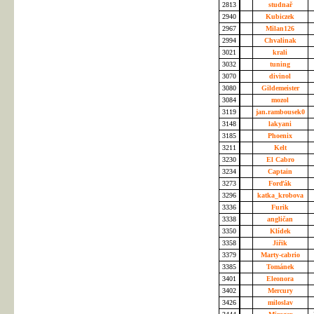
2813
studnař
2940
Kubiczek
2967
Milan126
2994
Chvalinak
3021
krali
3032
tuning
3070
divinol
3080
Gildemeister
3084
mozol
3119
jan.rambousek0
3148
lakyani
3185
Phoenix
3211
Kelt
3230
El Cabro
3234
Captain
3273
Forďák
3296
katka_krobova
3336
Furik
3338
angličan
3350
Klídek
3358
Jiřik
3379
Marty-cabrio
3385
Tománek
3401
Eleonora
3402
Mercury
3426
miloslav