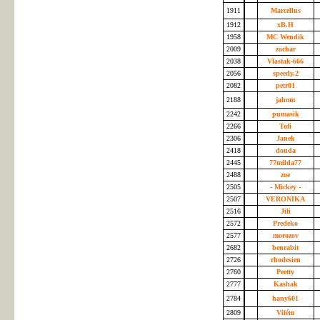
1911
Marcellus
1912
xB.H
1958
MC Wendik
2009
zachar
2038
Vlastak-666
2056
speedy.2
2082
petr01
2188
jahom
2242
pumasik
2266
Tofi
2306
Janek
2418
douda
2445
77milda77
2488
zoe
2505
- Mickey -
2507
VERONIKA
2516
Jili
2572
Predeko
2577
morozov
2682
benrabit
2726
rhodesien
2760
Peetty
2777
Kashak
2784
hany601
2809
Vilém