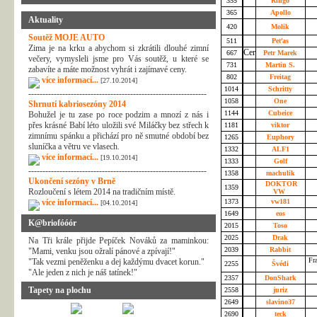
355
Ringo
365
Apollo
Aktuality
420
Molik
Soutěž MOJE AUTO
511
Peťas
Zima je na krku a abychom si zkrátili dlouhé zimní
667
Petr Marek
večery, vymysleli jsme pro Vás soutěž, u které se
731
Martin S.
zabavíte a máte možnost vyhrát i zajímavé ceny.
802
Freitag
více informací...
[27.10.2014]
1014
Schritty
---------------------------------------------------------------
1058
One
Shrnutí kabriosezóny 2014
1144
Cubeice
Bohužel je tu zase po roce podzim a mnozí z nás i
přes krásné Babí léto uložili své Miláčky bez střech k
1181
viktor
zimnímu spánku a přichází pro ně smutné období bez
1265
Euphory
sluníčka a větru ve vlasech.
1332
ALF1
více informací...
[19.10.2014]
1333
Golf
---------------------------------------------------------------
1358
machulik
Ukončení sezóny v Brně
DOKTOR
1359
Rozloučení s létem 2014 na tradičním místě.
VW
více informací...
1373
vw181
[04.10.2014]
1649
eos
K@briofóóór
2015
Toso
2025
Drak
Na Tři krále přijde Pepíček Nováků za maminkou:
2039
Rabbit
"Mami, venku jsou ožralí pánové a zpívají!"
Fra
"Tak vezmi peněženku a dej každýmu dvacet korun."
2255
Švédi
"Ale jeden z nich je náš tatínek!"
2357
DonShark
Tapety na plochu
2558
juriz
2649
slavino37
2690
teck