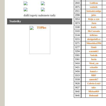
2843
Golfista
2875
woitech
2911
bernatovaolga
další tapety naleznete tady
2998
jules
3054
Kája a syn
Statistiky
3074
Auto
3100
karls
3103
Mr.Corrado
3144
kilkino
3215
design4all.cz
3271
Nikushka1994
3277
Simír
3294
wacomk3
3301
Vedrák
3361
Jurin
3416
Nicol_cze
3421
ccharlie
3456
hanzi.s
3513
RBF
3558
zanecek7
3626
Cabrio-ž.styl
3627
takr
3642
Michael69
3645
Bohumil