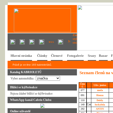
Hlavní stránka
Články
Členové
Fotogalerie
Srazy
Bazar
F
Právě je on-line 193 kabrioleťáků.
Katalog KABRIOLETŮ
Seznam členů na 
Vyber automobilku :
Člen
Uživ. jméno
č.
Blížící se k@brioakce
077
meda
Nejsou žádné blížící se k@brioakce.
091
Honza
WhatsApp kanál Cabrio Clubu
110
Doldy
149
luckylola
292
ANTIY
Online uživatelé