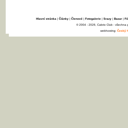
Hlavní stránka
|
Články
|
Členové
|
Fotogalerie
|
Srazy
|
Bazar
|
Fó
© 2004 - 2026, Cabrio Club - všechna
webhosting:
Český h