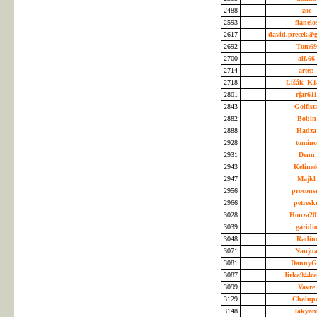
2488
zoe
2593
flanelo
2617
david.precek@
2692
Tom6
2700
alf.66
2714
artep
2718
Lišák_K1
2801
rjar61
2843
Golfist
2882
Bobi
2888
Hadz
2928
tomin
2931
Denn
2943
Kelime
2947
Majk
2956
procons
2966
petres
3028
Honza20
3039
garidi
3048
Radi
3071
Nanju
3081
Danny
3087
Jirka944c
3099
Vavre
3129
Chalup
3148
lakyan