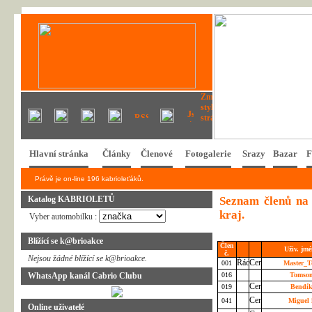
Hlavní stránka
Články
Členové
Fotogalerie
Srazy
Bazar
F
Právě je on-line 196 kabrioleťáků.
Katalog KABRIOLETŮ
Seznam členů na
kraj.
Vyber automobilku :
Blížící se k@brioakce
Člen
Uživ. jm
č.
Nejsou žádné blížící se k@brioakce.
001
Master_
WhatsApp kanál Cabrio Clubu
016
Tomso
019
Bendí
041
Miguel
Online uživatelé