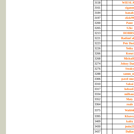
3158
WIESŁ
3161
cigan
3184
hana
3197
click9
3200
Pater
3205
S2ki
3213
HORR
3221
RadimCa
3223
Petr Du
3226
Yethy
3266
Keru
3268
Micha
3274
Johny Da
3276
Strak
3288
samm_
3306
pavel mu
3310
Saka
3317
hebos6
3334
milhau
3352
Maty
3364
roale
3375
Walde
3395
Khavc
3409
kafry
3430
jozin2
3437
Dalla