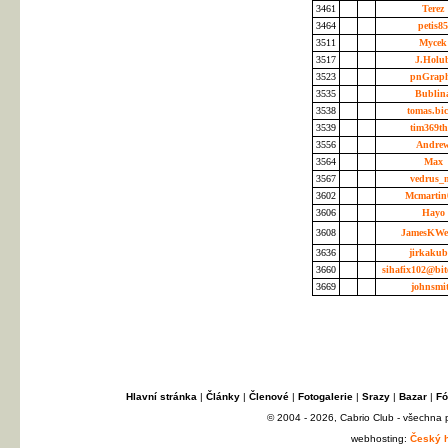
3461
Terez
3464
petis8
3511
Myce
3517
J.Holu
3523
pnGrap
3535
Bublin
3538
tomas.bi
3539
tim369t
3556
Andre
3564
Max
3567
vedrus_
3602
Mcmartin
3606
Hayo
3608
JamesKWe
3636
jirkaku
3660
sihafix102@bit
3669
johnsmi
Hlavní stránka
|
Články
|
Členové
|
Fotogalerie
|
Srazy
|
Bazar
|
Fó
© 2004 - 2026, Cabrio Club - všechna
webhosting:
Český h