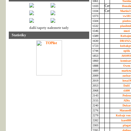
1061
Torett
1103
Honzi
1104
Martin3
1373
vw18
1504
piedr
1532
plasile
další tapety naleznete tady
1546
muri
Statistiky
1589
Kubajz
1630
DRANZ
1723
kubakp
1744
oplik
1853
A0109
1860
komisar
1888
Owe
1889
market
2009
zacha
2019
hesa1
2053
Dališ
2068
cl400
2143
Pedro
2155
ADix
2240
Duka
2276
Maranel
2279
Kubajz von
2282
karel8
2303
plaga
2395
dofin