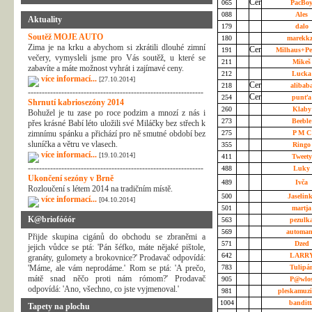
065
PacBo
088
Ales
Aktuality
179
dalo
Soutěž MOJE AUTO
180
marekk
Zima je na krku a abychom si zkrátili dlouhé zimní
191
Milhaus+Pe
večery, vymysleli jsme pro Vás soutěž, u které se
211
Mike
zabavíte a máte možnost vyhrát i zajímavé ceny.
212
Luck
více informací...
[27.10.2014]
218
alibab
---------------------------------------------------------------
254
punť
Shrnutí kabriosezóny 2014
260
Klab
Bohužel je tu zase po roce podzim a mnozí z nás i
273
Beebl
přes krásné Babí léto uložili své Miláčky bez střech k
zimnímu spánku a přichází pro ně smutné období bez
275
P M 
sluníčka a větru ve vlasech.
355
Ring
více informací...
[19.10.2014]
411
Tweet
---------------------------------------------------------------
488
Luky
Ukončení sezóny v Brně
489
Ivča
Rozloučení s létem 2014 na tradičním místě.
500
Jaselin
více informací...
[04.10.2014]
501
martj
K@briofóóór
563
pezulk
569
automa
Přijde skupina cigánů do obchodu se zbraněmi a
571
Dzed
jejich vůdce se ptá: 'Pán šéfko, máte nějaké pištole,
642
LARR
granáty, gulomety a brokovnice?' Prodavač odpovídá:
'Máme, ale vám neprodáme.' Rom se ptá: 'A prečo,
783
Tulipá
mátě snad něčo proti nám rómom?' Prodavač
905
P@wlo
odpovídá: 'Ano, všechno, co jste vyjmenoval.'
981
pleskamuz
1004
bandit
Tapety na plochu