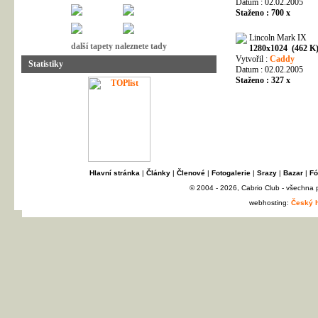
Datum : 02.02.2005
Staženo : 700 x
Lincoln Mark IX
další tapety naleznete tady
1280x1024 (462 K
Vytvořil :
Caddy
Statistiky
Datum : 02.02.2005
Staženo : 327 x
Hlavní stránka
|
Články
|
Členové
|
Fotogalerie
|
Srazy
|
Bazar
|
Fó
© 2004 - 2026, Cabrio Club - všechna
webhosting:
Český h