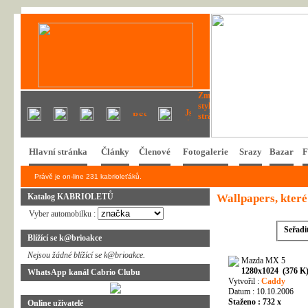
Hlavní stránka
Články
Členové
Fotogalerie
Srazy
Bazar
F
Právě je on-line 231 kabrioleťáků.
Katalog KABRIOLETŮ
Wallpapers, které
Vyber automobilku :
Seřadi
Blížící se k@brioakce
Nejsou žádné blížící se k@brioakce.
Mazda MX 5
1280x1024 (376 K
WhatsApp kanál Cabrio Clubu
Vytvořil :
Caddy
Datum : 10.10.2006
Staženo : 732 x
Online uživatelé