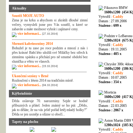
Fikuxovo BMW
Aktuality
1600x1200 (454 K
Soutěž MOJE AUTO
Vytvořil :
Caddy
Zima je na krku a abychom si zkrátili dlouhé zimní
Datum : 27.09.2006
večery, vymysleli jsme pro Vás soutěž, u které se
Staženo : 699 x
zabavíte a máte možnost vyhrát i zajímavé ceny.
více informací...
[27.10.2014]
Podzim v LeBaronu
---------------------------------------------------------------
1280x1024 (675 K
Shrnutí kabriosezóny 2014
Vytvořil :
Caddy
Bohužel je tu zase po roce podzim a mnozí z nás i
Datum : 19.11.2005
přes krásné Babí léto uložili své Miláčky bez střech k
Staženo : 405 x
zimnímu spánku a přichází pro ně smutné období bez
sluníčka a větru ve vlasech.
Chrysler 300c 4doo
více informací...
[19.10.2014]
1600x1200 (186 K
---------------------------------------------------------------
Vytvořil :
Caddy
Ukončení sezóny v Brně
Datum : 10.07.2005
Rozloučení s létem 2014 na tradičním místě.
Staženo : 354 x
více informací...
[04.10.2014]
Morticia
K@briofóóór
1600x1200 (417 K
Děda oslavuje 70. narozeniny. Sejde se hodně
Vytvořil :
Caddy
příbuzných a přátel. Jeden známý se ho ptá: „Dědo,
Datum : 22.03.2005
jak to děláte, že na vás ještě pořád letěj mladý holky?”
Staženo : 2067 x
Děda se jen usměje a olízne si obočí...
Aston Martin DB9 V
Tapety na plochu
1280x1024 (185 K
Vytvořil :
Caddy