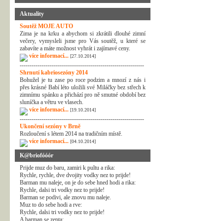
Aktuality
Soutěž MOJE AUTO
Zima je na krku a abychom si zkrátili dlouhé zimní
večery, vymysleli jsme pro Vás soutěž, u které se
zabavíte a máte možnost vyhrát i zajímavé ceny.
více informací...
[27.10.2014]
---------------------------------------------------------------
Shrnutí kabriosezóny 2014
Bohužel je tu zase po roce podzim a mnozí z nás i
přes krásné Babí léto uložili své Miláčky bez střech k
zimnímu spánku a přichází pro ně smutné období bez
sluníčka a větru ve vlasech.
více informací...
[19.10.2014]
---------------------------------------------------------------
Ukončení sezóny v Brně
Rozloučení s létem 2014 na tradičním místě.
více informací...
[04.10.2014]
K@briofóóór
Prijde muz do baru, zamiri k pultu a rika:
Rychle, rychle, dve dvojity vodky nez to prijde!
Barman mu naleje, on je do sebe hned hodi a rika:
Rychle, dalsi tri vodky nez to prijde!
Barman se podivi, ale znovu mu naleje.
Muz to do sebe hodi a rve:
Rychle, dalsi tri vodky nez to prijde!
A barman se zepta: