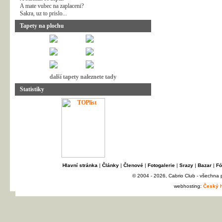
A mate vubec na zaplaceni?
Sakra, uz to prislo...
Tapety na plochu
další tapety naleznete tady
Statistiky
Hlavní stránka
|
Články
|
Členové
|
Fotogalerie
|
Srazy
|
Bazar
|
Fó
© 2004 - 2026, Cabrio Club - všechna
webhosting:
Český h