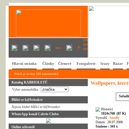
Hlavní stránka
Články
Členové
Fotogalerie
Srazy
Bazar
F
Právě je on-line 205 kabrioleťáků.
Katalog KABRIOLETŮ
Wallpapers, které 
Vyber automobilku :
Seřadi
Blížící se k@brioakce
Nejsou žádné blížící se k@brioakce.
Historici
1024x768 (87 K)
WhatsApp kanál Cabrio Clubu
Vytvořil :
Snedly
Datum : 28.07.2006
Staženo : 341 x
Online uživatelé