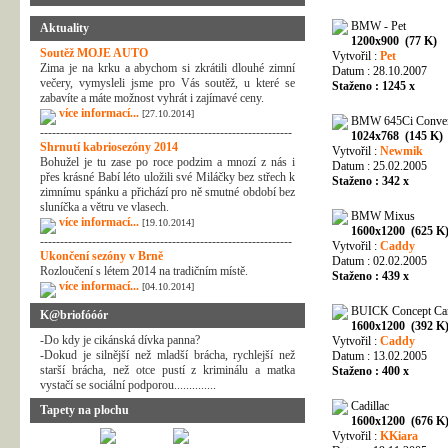
BMW - Pet
Aktuality
1200x900 (77 K)
Soutěž MOJE AUTO
Vytvořil :
Pet
Zima je na krku a abychom si zkrátili dlouhé zimní
Datum : 28.10.2007
večery, vymysleli jsme pro Vás soutěž, u které se
Staženo : 1245 x
zabavíte a máte možnost vyhrát i zajímavé ceny.
více informací...
[27.10.2014]
BMW 645Ci Convert
---------------------------------------------------------------
1024x768 (145 K)
Shrnutí kabriosezóny 2014
Vytvořil :
Newmik
Bohužel je tu zase po roce podzim a mnozí z nás i
Datum : 25.02.2005
přes krásné Babí léto uložili své Miláčky bez střech k
Staženo : 342 x
zimnímu spánku a přichází pro ně smutné období bez
sluníčka a větru ve vlasech.
BMW Mixus
více informací...
[19.10.2014]
1600x1200 (625 K
---------------------------------------------------------------
Vytvořil :
Caddy
Ukončení sezóny v Brně
Datum : 02.02.2005
Rozloučení s létem 2014 na tradičním místě.
Staženo : 439 x
více informací...
[04.10.2014]
BUICK Concept Ca
K@briofóóór
1600x1200 (392 K
-Do kdy je cikánská dívka panna?
Vytvořil :
Caddy
-Dokud je silnější než mladší brácha, rychlejší než
Datum : 13.02.2005
starší brácha, než otce pustí z kriminálu a matka
Staženo : 400 x
vystačí se sociální podporou..............
Cadillac
Tapety na plochu
1600x1200 (676 K
Vytvořil :
KKiara