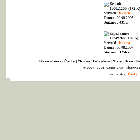
Renault
1600x1200 (172 K
Vytvořil :
Kkiara
Datum : 06.08.2007
Staženo : 431 x
Západ slunce
1024x768 (189 K)
Vytvořil :
Kkiara
Datum : 06.08.2007
Staženo : 1256 x
Hlavní stránka
|
Články
|
Členové
|
Fotogalerie
|
Srazy
|
Bazar
|
Fó
© 2004 - 2026, Cabrio Club - všechna
webhosting:
Český h