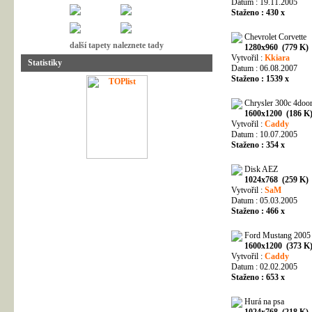
Datum : 19.11.2005
Staženo : 430 x
Chevrolet Corvette
další tapety naleznete tady
1280x960 (779 K)
Vytvořil :
Kkiara
Statistiky
Datum : 06.08.2007
Staženo : 1539 x
Chrysler 300c 4doo
1600x1200 (186 K
Vytvořil :
Caddy
Datum : 10.07.2005
Staženo : 354 x
Disk AEZ
1024x768 (259 K)
Vytvořil :
SaM
Datum : 05.03.2005
Staženo : 466 x
Ford Mustang 2005
1600x1200 (373 K
Vytvořil :
Caddy
Datum : 02.02.2005
Staženo : 653 x
Hurá na psa
1024x768 (218 K)