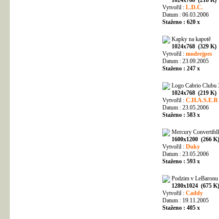
Vytvořil :
L.D.C.
Datum : 06.03.2006
Staženo : 620 x
Kapky na kapotě
1024x768 (329 K)
Vytvořil :
modrejpes
Datum : 23.09.2005
Staženo : 247 x
Logo Cabrio Clubu
1024x768 (219 K)
Vytvořil :
C.H.A.S.E.R
Datum : 23.05.2006
Staženo : 583 x
Mercury Convertibll
1600x1200 (266 K
Vytvořil :
Duky
Datum : 23.05.2006
Staženo : 593 x
Podzim v LeBaronu
1280x1024 (675 K
Vytvořil :
Caddy
Datum : 19.11.2005
Staženo : 405 x