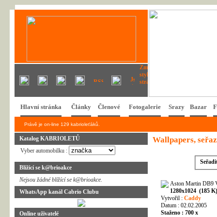
Hlavní stránka
Články
Členové
Fotogalerie
Srazy
Bazar
F
Právě je on-line 129 kabrioleťáků.
Katalog KABRIOLETŮ
Wallpapers, seřaz
Vyber automobilku :
Seřadi
Blížící se k@brioakce
Nejsou žádné blížící se k@brioakce.
Aston Martin DB9 V
1280x1024 (185 K
WhatsApp kanál Cabrio Clubu
Vytvořil :
Caddy
Datum : 02.02.2005
Staženo : 700 x
Online uživatelé