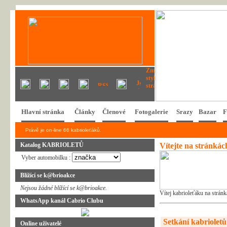
Hlavní stránka
Články
Členové
Fotogalerie
Srazy
Bazar
F
Právě je on-line 66 kabrioleťáků.
Katalog KABRIOLETŮ
Vítejte na stránká
Vyber automobilku :
Blížící se k@brioakce
Nejsou žádné blížící se k@brioakce.
Vítej kabrioleťáku na strán
WhatsApp kanál Cabrio Clubu
Setkání kabrioletů 
Online uživatelé