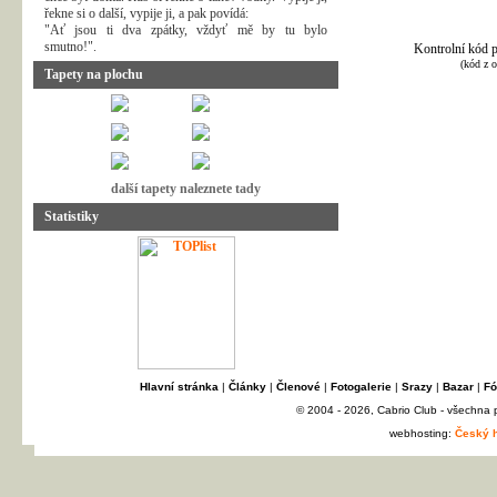
řekne si o další, vypije ji, a pak povídá:
"Ať jsou ti dva zpátky, vždyť mě by tu bylo
smutno!".
Kontrolní kód p
(kód z 
Tapety na plochu
další tapety naleznete tady
Statistiky
Hlavní stránka
|
Články
|
Členové
|
Fotogalerie
|
Srazy
|
Bazar
|
Fó
© 2004 - 2026, Cabrio Club - všechna
webhosting:
Český h