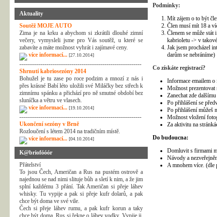
Podmínky:
Aktuality
Mít zájem o to být čl
Soutěž MOJE AUTO
Člen musí mít 18 a víc
Zima je na krku a abychom si zkrátili dlouhé zimní
Členem se může stát i
večery, vymysleli jsme pro Vás soutěž, u které se
kabrioletu -> v takov
zabavíte a máte možnost vyhrát i zajímavé ceny.
Jak jsem procházel in
více informací...
darům se nebráníme) 
[27.10.2014]
---------------------------------------------------------------
Co získáte registrací?
Shrnutí kabriosezóny 2014
Bohužel je tu zase po roce podzim a mnozí z nás i
Informace emailem o n
přes krásné Babí léto uložili své Miláčky bez střech k
Možnost prezentovat 
zimnímu spánku a přichází pro ně smutné období bez
Zanechat zde dalšímu
sluníčka a větru ve vlasech.
Po přihlášení se předv
více informací...
[19.10.2014]
Po přihlášení můžeš na
---------------------------------------------------------------
Možnost vložení fotog
Ukončení sezóny v Brně
Za aktivitu na stránk
Rozloučení s létem 2014 na tradičním místě.
Do budoucna:
více informací...
[04.10.2014]
Domluvit s firmami m
K@briofóóór
Návody a nezveřejně
Přátelství
A mnohem více. (dle p
To jsou Čech, Američan a Rus na pustém ostrově a
najednou se nad nimi slituje bůh a sletí k nim, a že jim
splní každému 3 přání. Tak Američan si přeje láhev
whisky. Tu vypije a pak si přeje kufr dolarů, a pak
chce být doma ve své vile.
Čech si přeje láhev rumu, a pak kufr korun a taky
chce být doma. Rus si řekne o láhev vodky. Vypije ji,