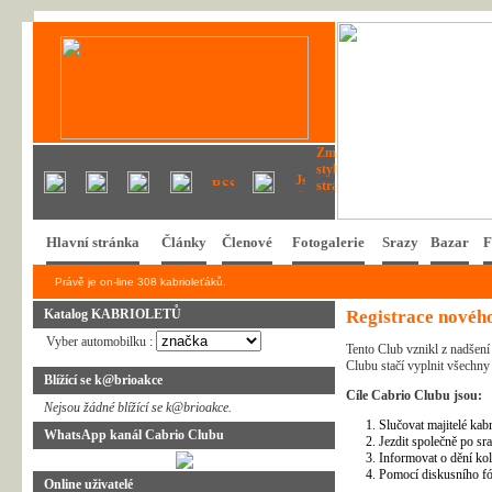
Hlavní stránka
Články
Členové
Fotogalerie
Srazy
Bazar
F
Právě je on-line 308 kabrioleťáků.
Katalog KABRIOLETŮ
Registrace nového
Vyber automobilku :
Tento Club vznikl z nadšení 
Clubu stačí vyplnit všechny
Blížící se k@brioakce
Cíle Cabrio Clubu jsou:
Nejsou žádné blížící se k@brioakce.
Slučovat majitelé kabr
WhatsApp kanál Cabrio Clubu
Jezdit společně po sra
Informovat o dění kol
Pomocí diskusního fó
Online uživatelé