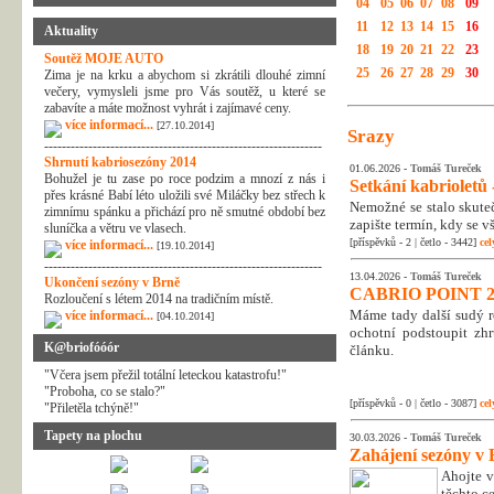
04
05
06
07
08
09
11
12
13
14
15
16
Aktuality
18
19
20
21
22
23
Soutěž MOJE AUTO
25
26
27
28
29
30
Zima je na krku a abychom si zkrátili dlouhé zimní
večery, vymysleli jsme pro Vás soutěž, u které se
zabavíte a máte možnost vyhrát i zajímavé ceny.
více informací...
[27.10.2014]
Srazy
---------------------------------------------------------------
Shrnutí kabriosezóny 2014
01.06.2026 -
Tomáš Tureček
Bohužel je tu zase po roce podzim a mnozí z nás i
Setkání kabrioletů -
přes krásné Babí léto uložili své Miláčky bez střech k
Nemožné se stalo skuteč
zimnímu spánku a přichází pro ně smutné období bez
zapište termín, kdy se v
sluníčka a větru ve vlasech.
[příspěvků - 2 | četlo - 3442]
cel
více informací...
[19.10.2014]
---------------------------------------------------------------
13.04.2026 -
Tomáš Tureček
Ukončení sezóny v Brně
CABRIO POINT 2
Rozloučení s létem 2014 na tradičním místě.
Máme tady další sudý rok
více informací...
[04.10.2014]
ochotní podstoupit zhr
K@briofóóór
článku.
"Včera jsem přežil totální leteckou katastrofu!"
"Proboha, co se stalo?"
[příspěvků - 0 | četlo - 3087]
cel
"Přiletěla tchýně!"
Tapety na plochu
30.03.2026 -
Tomáš Tureček
Zahájení sezóny v 
Ahojte v
těchto c