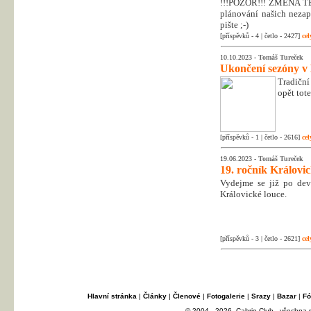
!!!POZOR!!! ZMĚNA T
plánování našich nezapo
pište ;-)
[příspěvků - 4 | četlo - 2427]
cel
10.10.2023 -
Tomáš Tureček
Ukončení sezóny v
Tradiční
opět tot
[příspěvků - 1 | četlo - 2616]
cel
19.06.2023 -
Tomáš Tureček
19. ročník Královi
Vydejme se již po dev
Královické louce.
[příspěvků - 3 | četlo - 2621]
cel
Hlavní stránka
|
Články
|
Členové
|
Fotogalerie
|
Srazy
|
Bazar
|
Fó
© 2004 - 2026, Cabrio Club - všechna