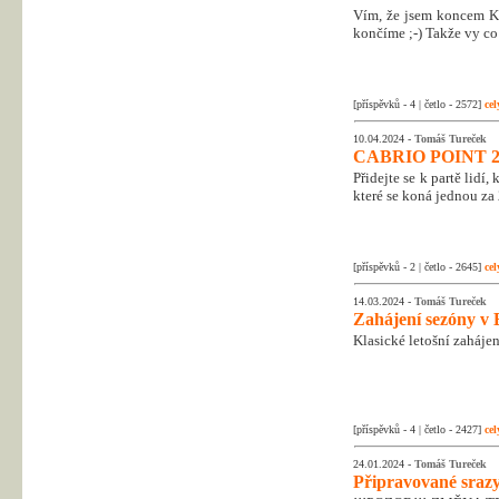
Vím, že jsem koncem Kr
končíme ;-) Takže vy co 
[příspěvků - 4 | četlo - 2572]
cel
10.04.2024 -
Tomáš Tureček
CABRIO POINT 2
Přidejte se k partě lidí
které se koná jednou za 
[příspěvků - 2 | četlo - 2645]
cel
14.03.2024 -
Tomáš Tureček
Zahájení sezóny v 
Klasické letošní zahájen
[příspěvků - 4 | četlo - 2427]
cel
24.01.2024 -
Tomáš Tureček
Připravované srazy