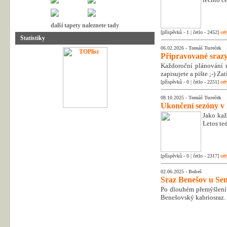
další tapety naleznete tady
[příspěvků - 1 | četlo - 2452]
cel
Statistiky
06.02.2026 -
Tomáš Tureček
Připravované srazy
Každoroční plánování n
zapisujete a pište ;-) Z
[příspěvků - 0 | četlo - 2251]
cel
08.10.2025 -
Tomáš Tureček
Ukončení sezóny v
Jako kaž
Letos te
[příspěvků - 0 | četlo - 2317]
cel
02.06.2025 -
Bobeš
Sraz Benešov u Sem
Po dlouhém přemýšlení 
Benešovský kabriosraz.