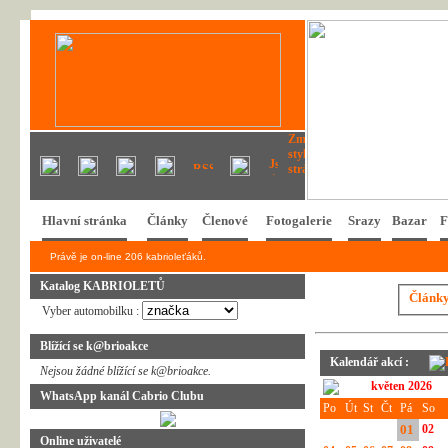
Hlavní stránka
Články
Členové
Fotogalerie
Srazy
Bazar
F
Právě je on-line 206 kabrioleťáků.
Katalog KABRIOLETŮ
Článk
Vyber automobilku :
Blížící se k@brioakce
Kalendář akcí :
Nejsou žádné blížící se k@brioakce.
květen 2026
WhatsApp kanál Cabrio Clubu
Po
Út
St
Čt
Pá
So
01
02
Online uživatelé