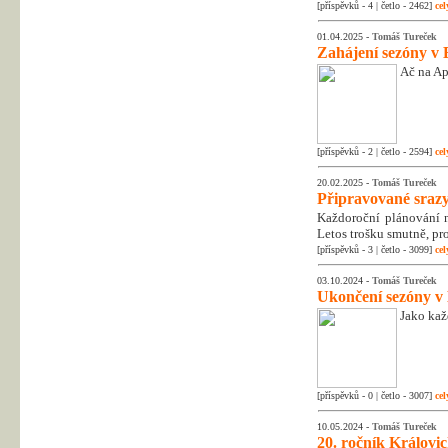
[příspěvků - 4 | četlo - 2462]
cel
01.04.2025 -
Tomáš Tureček
Zahájení sezóny v 
Ač na Apr
[příspěvků - 2 | četlo - 2594]
cel
20.02.2025 -
Tomáš Tureček
Připravované srazy
Každoroční plánování na
Letos trošku smutně, pr
[příspěvků - 3 | četlo - 3099]
cel
03.10.2024 -
Tomáš Tureček
Ukončení sezóny v
Jako kaž
[příspěvků - 0 | četlo - 3007]
cel
10.05.2024 -
Tomáš Tureček
20. ročník Královic