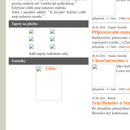
prosím, omluvte mě. Letuška mě polila kávou."
Kdybyste viděli moje nohavice zepředu.
Jeden z pasažérů zakřičí: "Ty hovado! Kdybys viděl
moje nohavice zezadu."
[příspěvků - 1 | četlo - 2548]
cel
Tapety na plochu
06.02.2026 -
Tomáš Tureček
Připravované srazy
Každoroční plánování n
zapisujete a pište ;-) Z
[příspěvků - 0 | četlo - 2362]
cel
další tapety naleznete tady
08.10.2025 -
Tomáš Tureček
Ukončení sezóny v
Statistiky
Jako kaž
Letos te
[příspěvků - 0 | četlo - 2401]
cel
02.06.2025 -
Bobeš
Sraz Benešov u Sem
Po dlouhém přemýšlení 
Benešovský kabriosraz.