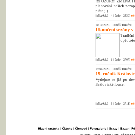
!!!POZOR!!! ZMĚNA T
plánování našich nezapo
pište ;-)
[příspěvků - 4 | četlo - 2530]
cel
10.10.2023 -
Tomáš Tureček
Ukončení sezóny v
Tradiční
opět tot
[příspěvků - 1 | četlo - 2707]
cel
19.06.2023 -
Tomáš Tureček
19. ročník Královi
Vydejme se již po dev
Královické louce.
[příspěvků - 3 | četlo - 2711]
cel
Hlavní stránka
|
Články
|
Členové
|
Fotogalerie
|
Srazy
|
Bazar
|
Fó
© 2004 - 2026, Cabrio Club - všechna