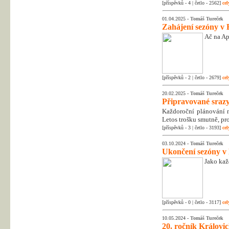
[příspěvků - 4 | četlo - 2562]
cel
01.04.2025 -
Tomáš Tureček
Zahájení sezóny v 
Ač na Apr
[příspěvků - 2 | četlo - 2679]
cel
20.02.2025 -
Tomáš Tureček
Připravované srazy
Každoroční plánování na
Letos trošku smutně, pr
[příspěvků - 3 | četlo - 3193]
cel
03.10.2024 -
Tomáš Tureček
Ukončení sezóny v
Jako kaž
[příspěvků - 0 | četlo - 3117]
cel
10.05.2024 -
Tomáš Tureček
20. ročník Královic