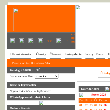
Hlavní stránka
Články
Členové
Fotogalerie
Srazy
Bazar
F
Právě je on-line 166 kabrioleťáků.
Katalog KABRIOLETŮ
Článk
Vyber automobilku :
Blížící se k@brioakce
Kalendář akcí :
Nejsou žádné blížící se k@brioakce.
červen 2026
WhatsApp kanál Cabrio Clubu
Po
Út
St
Čt
Pá
So
01
02
03
04
05
06
Online uživatelé