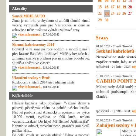
08
09
10
11
12
13
15
16
17
18
19
20
Aktuality
22
23
24
25
26
27
Soutěž MOJE AUTO
29
30
Zima je na krku a abychom si zkrátili dlouhé zimní
večery, vymysleli jsme pro Vás soutěž, u které se
zabavíte a máte možnost vyhrát i zajímavé ceny.
více informací...
[27.10.2014]
Srazy
---------------------------------------------------------------
Shrnutí kabriosezóny 2014
01.06.2026 -
Tomáš Tureček
Bohužel je tu zase po roce podzim a mnozí z nás i
Setkání kabrioletů -
přes krásné Babí léto uložili své Miláčky bez střech k
Nemožné se stalo skuteč
zimnímu spánku a přichází pro ně smutné období bez
zapište termín, kdy se v
sluníčka a větru ve vlasech.
[příspěvků - 2 | četlo - 3627]
cel
více informací...
[19.10.2014]
---------------------------------------------------------------
13.04.2026 -
Tomáš Tureček
Ukončení sezóny v Brně
CABRIO POINT 2
Rozloučení s létem 2014 na tradičním místě.
Máme tady další sudý rok
více informací...
[04.10.2014]
ochotní podstoupit zhr
K@briofóóór
článku.
Hlášení kapitána jako obyčejně: "Vážené dámy a
pánové, pěkně vás vítám na palubě našeho letadla.
[příspěvků - 0 | četlo - 3231]
cel
Náš let probíhá nad Atlantickým oceánem, ve výšce
10.000 metrů, rychlost je 900 km/h, teplota
30.03.2026 -
Tomáš Tureček
vzduchu....sakra! Do háje! Mě šlehne! Ježišmarjáá!"
Zahájení sezóny v 
Kapitán se odmlčí, mrtvolné ticho, pasažéři jsou bledí,
panika, křik...
Ahojte v
Po delší chvíli se kapitán ohlásí: "Dámy a pánové,
těchto c