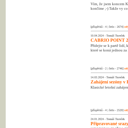
Vím, že jsem koncem Kr
končíme ;-) Takže vy co 
[příspěvků - 4 | četlo - 2674]
cel
10.04.2024 -
Tomáš Tureček
CABRIO POINT 2
Přidejte se k partě lidí
které se koná jednou za 
[příspěvků - 2 | četlo - 2746]
cel
14.03.2024 -
Tomáš Tureček
Zahájení sezóny v 
Klasické letošní zahájen
[příspěvků - 4 | četlo - 2520]
cel
24.01.2024 -
Tomáš Tureček
Připravované srazy