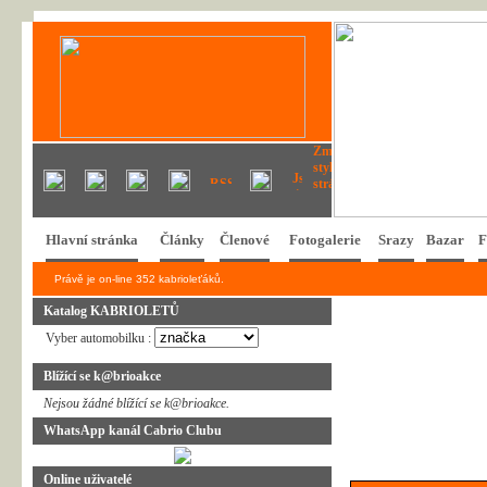
Hlavní stránka
Články
Členové
Fotogalerie
Srazy
Bazar
F
Právě je on-line 352 kabrioleťáků.
Katalog KABRIOLETŮ
Vyber automobilku :
Blížící se k@brioakce
Nejsou žádné blížící se k@brioakce.
WhatsApp kanál Cabrio Clubu
Online uživatelé