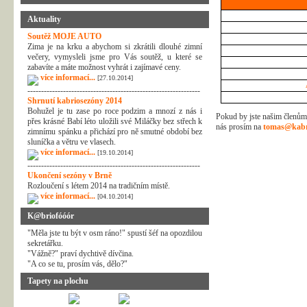
Aktuality
Soutěž MOJE AUTO
Zima je na krku a abychom si zkrátili dlouhé zimní
večery, vymysleli jsme pro Vás soutěž, u které se
zabavíte a máte možnost vyhrát i zajímavé ceny.
více informací...
[27.10.2014]
---------------------------------------------------------------
Shrnutí kabriosezóny 2014
Bohužel je tu zase po roce podzim a mnozí z nás i
Pokud by jste našim členům 
přes krásné Babí léto uložili své Miláčky bez střech k
nás prosím na
tomas@kabr
zimnímu spánku a přichází pro ně smutné období bez
sluníčka a větru ve vlasech.
více informací...
[19.10.2014]
---------------------------------------------------------------
Ukončení sezóny v Brně
Rozloučení s létem 2014 na tradičním místě.
více informací...
[04.10.2014]
K@briofóóór
"Měla jste tu být v osm ráno!" spustí šéf na opozdilou
sekretářku.
"Vážně?" praví dychtivě dívčina.
"A co se tu, prosím vás, dělo?"
Tapety na plochu