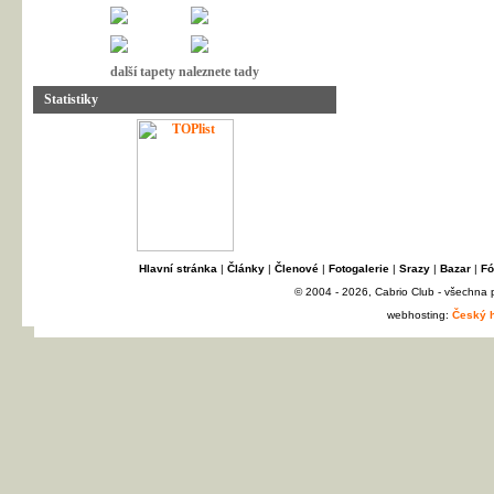
další tapety naleznete tady
Statistiky
Hlavní stránka
|
Články
|
Členové
|
Fotogalerie
|
Srazy
|
Bazar
|
Fó
© 2004 - 2026, Cabrio Club - všechna
webhosting:
Český h