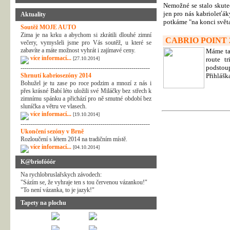
Nemožné se stalo skute
jen pro nás kabrioleťák
Aktuality
potkáme "na konci světa
Soutěž MOJE AUTO
Zima je na krku a abychom si zkrátili dlouhé zimní
CABRIO POINT 
večery, vymysleli jsme pro Vás soutěž, u které se
zabavíte a máte možnost vyhrát i zajímavé ceny.
Máme tad
více informací...
[27.10.2014]
route tr
podstoup
---------------------------------------------------------------
Shrnutí kabriosezóny 2014
Přihláška
Bohužel je tu zase po roce podzim a mnozí z nás i
přes krásné Babí léto uložili své Miláčky bez střech k
zimnímu spánku a přichází pro ně smutné období bez
sluníčka a větru ve vlasech.
více informací...
[19.10.2014]
---------------------------------------------------------------
Ukončení sezóny v Brně
Rozloučení s létem 2014 na tradičním místě.
více informací...
[04.10.2014]
K@briofóóór
Na rychlobruslařskych závodech:
"Sázím se, že vyhraje ten s tou červenou vázankou!"
"To není vázanka, to je jazyk!"
Tapety na plochu