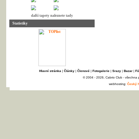
další tapety naleznete tady
Statistiky
Hlavní stránka
|
Články
|
Členové
|
Fotogalerie
|
Srazy
|
Bazar
|
Fó
© 2004 - 2026, Cabrio Club - všechna
webhosting:
Český h