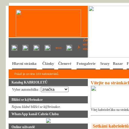
Hlavní stránka
Články
Členové
Fotogalerie
Srazy
Bazar
F
Právě je on-line 103 kabrioleťáků.
Katalog KABRIOLETŮ
Vítejte na stránká
Vyber automobilku :
Blížící se k@brioakce
Nejsou žádné blížící se k@brioakce.
Vítej kabrioleťáku na strán
WhatsApp kanál Cabrio Clubu
Setkání kabrioletů 
Online uživatelé