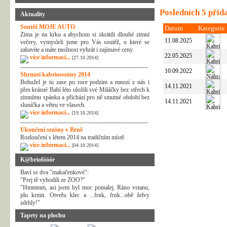
Posledních 5 přid
Aktuality
Soutěž MOJE AUTO
Datum
Kategorie
Zima je na krku a abychom si zkrátili dlouhé zimní
11.08.2025
večery, vymysleli jsme pro Vás soutěž, u které se
zabavíte a máte možnost vyhrát i zajímavé ceny.
22.05.2025
více informací...
[27.10.2014]
---------------------------------------------------------------
10.09.2022
Shrnutí kabriosezóny 2014
Bohužel je tu zase po roce podzim a mnozí z nás i
14.11.2021
přes krásné Babí léto uložili své Miláčky bez střech k
zimnímu spánku a přichází pro ně smutné období bez
14.11.2021
sluníčka a větru ve vlasech.
více informací...
[19.10.2014]
---------------------------------------------------------------
Ukončení sezóny v Brně
Rozloučení s létem 2014 na tradičním místě.
více informací...
[04.10.2014]
K@briofóóór
Baví se dva "makačenkové":
"Prej tě vyhodili ze ZOO?"
"Hmmmm, asi jsem byl moc pomalej. Ráno vstanu,
jdu krmit. Otveřu klec a ...frnk, frnk...obě želvy
zdrhly!"
Tapety na plochu