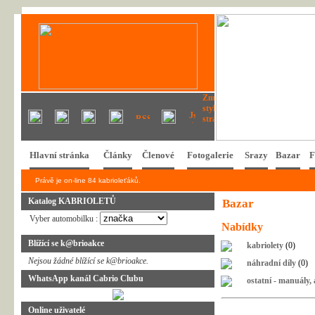
Hlavní stránka
Články
Členové
Fotogalerie
Srazy
Bazar
F
Právě je on-line 84 kabrioleťáků.
Katalog KABRIOLETŮ
Bazar
Vyber automobilku :
Nabídky
Blížící se k@brioakce
kabriolety
(0)
Nejsou žádné blížící se k@brioakce.
náhradní díly
(0)
WhatsApp kanál Cabrio Clubu
ostatní - manuály,
Online uživatelé