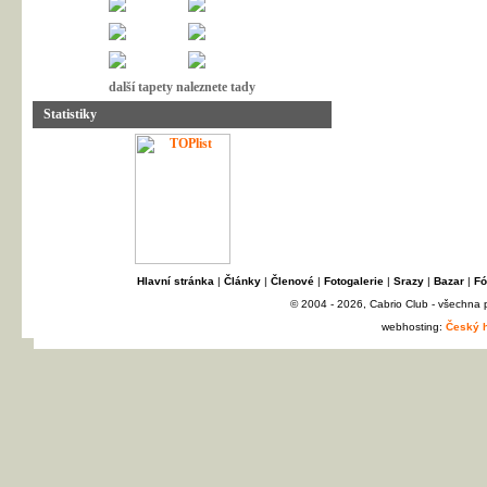
další tapety naleznete tady
Statistiky
Hlavní stránka
|
Články
|
Členové
|
Fotogalerie
|
Srazy
|
Bazar
|
Fó
© 2004 - 2026, Cabrio Club - všechna
webhosting:
Český h