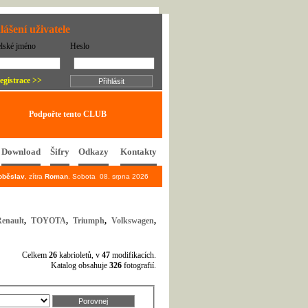
lášení uživatele
elské jméno
Heslo
egistrace >>
Podpořte tento CLUB
Download
Šifry
Odkazy
Kontakty
oběslav
, zítra
Roman
. Sobota 08. srpna 2026
Renault
,
TOYOTA
,
Triumph
,
Volkswagen
,
Celkem
26
kabrioletů, v
47
modifikacích.
Katalog obsahuje
326
fotografií.