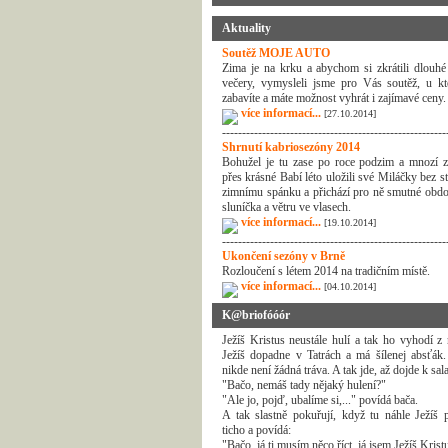
Aktuality
Soutěž MOJE AUTO
Zima je na krku a abychom si zkrátili dlouhé
večery, vymysleli jsme pro Vás soutěž, u kt
zabavíte a máte možnost vyhrát i zajímavé ceny.
více informací...
[27.10.2014]
--------------------------------------------------------
Shrnutí kabriosezóny 2014
Bohužel je tu zase po roce podzim a mnozí z
přes krásné Babí léto uložili své Miláčky bez s
zimnímu spánku a přichází pro ně smutné obdo
sluníčka a větru ve vlasech.
více informací...
[19.10.2014]
--------------------------------------------------------
Ukončení sezóny v Brně
Rozloučení s létem 2014 na tradičním místě.
více informací...
[04.10.2014]
K@briofóóór
Ježíš Kristus neustále hulí a tak ho vyhodí z 
Ježíš dopadne v Tatrách a má šílenej absťák.
nikde není žádná tráva. A tak jde, až dojde k sala
"Bačo, nemáš tady nějaký hulení?"
"Ale jo, pojď, ubalíme si,..." povídá bača.
A tak slastně pokuřují, když tu náhle Ježíš p
ticho a povídá:
"Bačo, já ti musím něco říct, já jsem Ježíš Kristu