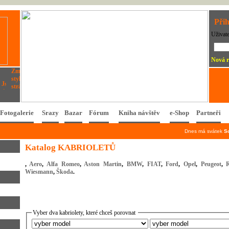
Přih
Uživat
Nová r
Fotogalerie
Srazy
Bazar
Fórum
Kniha návštěv
e-Shop
Partneři
Dnes má svátek
S
Katalog KABRIOLETŮ
,
Aero
,
Alfa Romeo
,
Aston Martin
,
BMW
,
FIAT
,
Ford
,
Opel
,
Peugeot
,
Wiesmann
,
Škoda
.
Vyber dva kabriolety, které chceš porovnat