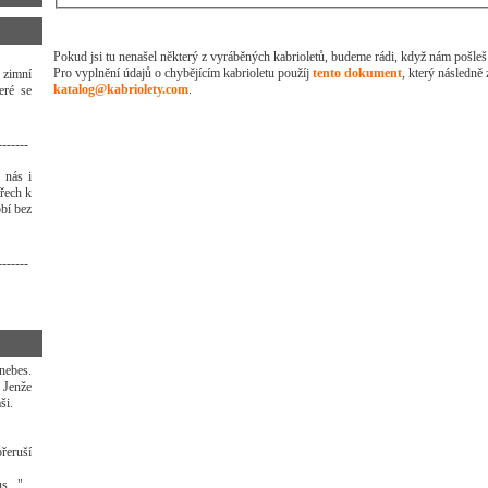
Pokud jsi tu nenašel některý z vyráběných kabrioletů, budeme rádi, když nám pošleš
Pro vyplnění údajů o chybějícím kabrioletu použíj
tento dokument
, který následně 
 zimní
katalog@kabriolety.com
.
eré se
-------
 nás i
třech k
bí bez
-------
nebes.
 Jenže
ši.
řeruší
s..."