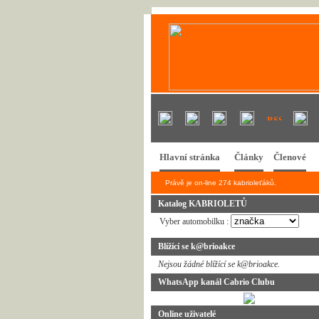
Hlavní stránka
Články
Členové
Právě je on-line 274 kabrioleťáků.
Katalog KABRIOLETŮ
Vyber automobilku :
Blížící se k@brioakce
Nejsou žádné blížící se k@brioakce.
WhatsApp kanál Cabrio Clubu
Online uživatelé