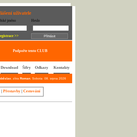
lášení uživatele
elské jméno
Heslo
egistrace >>
Podpořte tento CLUB
Download
Šifry
Odkazy
Kontakty
oběslav
, zítra
Roman
. Sobota 08. srpna 2026
y
|
Přestavby
|
Cestování