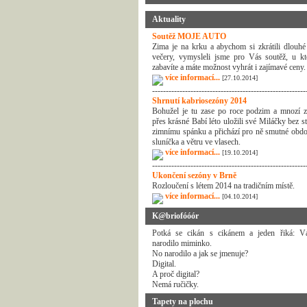
Aktuality
Soutěž MOJE AUTO
Zima je na krku a abychom si zkrátili dlouhé
večery, vymysleli jsme pro Vás soutěž, u kt
zabavíte a máte možnost vyhrát i zajímavé ceny.
více informací...
[27.10.2014]
--------------------------------------------------------
Shrnutí kabriosezóny 2014
Bohužel je tu zase po roce podzim a mnozí z
přes krásné Babí léto uložili své Miláčky bez s
zimnímu spánku a přichází pro ně smutné obdo
sluníčka a větru ve vlasech.
více informací...
[19.10.2014]
--------------------------------------------------------
Ukončení sezóny v Brně
Rozloučení s létem 2014 na tradičním místě.
více informací...
[04.10.2014]
K@briofóóór
Potká se cikán s cikánem a jeden řiká: 
narodilo miminko.
No narodilo a jak se jmenuje?
Digital.
A proč digital?
Nemá ručičky.
Tapety na plochu