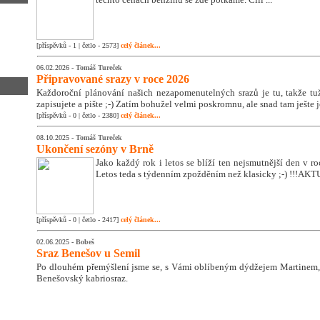
[příspěvků - 1 | četlo - 2573]
celý článek...
06.02.2026 -
Tomáš Tureček
Připravované srazy v roce 2026
Každoroční plánování našich nezapomenutelných srazů je tu, takže tužk
zapisujete a pište ;-) Zatím bohužel velmi poskromnu, ale snad tam ješte 
[příspěvků - 0 | četlo - 2380]
celý článek...
08.10.2025 -
Tomáš Tureček
Ukončení sezóny v Brně
Jako každý rok i letos se blíží ten nejsmutnější den v 
Letos teda s týdenním zpožděním než klasicky ;-) !!!A
[příspěvků - 0 | četlo - 2417]
celý článek...
02.06.2025 -
Bobeš
Sraz Benešov u Semil
Po dlouhém přemýšlení jsme se, s Vámi oblíbeným dýdžejem Martinem, 
Benešovský kabriosraz.