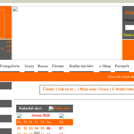
Přih
Uživat
Nová r
Fotogalerie
Srazy
Bazar
Fórum
Kniha návštěv
e-Shop
Partneři
Dnes má svátek
S
Články
|
Jak na to ...
|
Moje auto
|
Srazy
|
Z druhé ruk
Kalendář akcí :
červen 2026
Po
Út
St
Čt
Pá
So
Ne
01
02
03
04
05
06
07