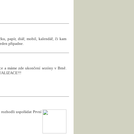
u, papír, diář, mobil, kalendář, či kam
jeden připadne.
roce a máme zde ukončení sezóny v Brně.
KTUALIZACE!!!
rozhodli uspořádat První