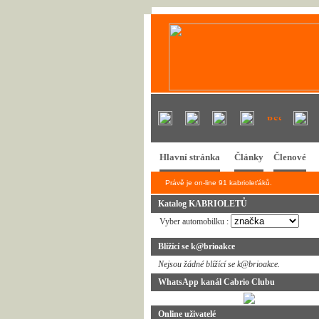
Hlavní stránka
Články
Členové
Právě je on-line 91 kabrioleťáků.
Katalog KABRIOLETŮ
Vyber automobilku :
Blížící se k@brioakce
Nejsou žádné blížící se k@brioakce.
WhatsApp kanál Cabrio Clubu
Online uživatelé