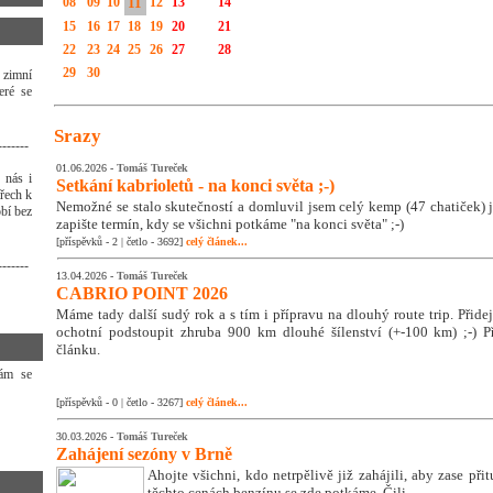
08
09
10
11
12
13
14
15
16
17
18
19
20
21
22
23
24
25
26
27
28
29
30
 zimní
eré se
Srazy
-------
01.06.2026 -
Tomáš Tureček
 nás i
Setkání kabrioletů - na konci světa ;-)
třech k
Nemožné se stalo skutečností a domluvil jsem celý kemp (47 chatiček) j
bí bez
zapište termín, kdy se všichni potkáme "na konci světa" ;-)
[příspěvků - 2 | četlo - 3692]
celý článek...
-------
13.04.2026 -
Tomáš Tureček
CABRIO POINT 2026
Máme tady další sudý rok a s tím i přípravu na dlouhý route trip. Přidej s
ochotní podstoupit zhruba 900 km dlouhé šílenství (+-100 km) ;-) Př
článku.
Vám se
[příspěvků - 0 | četlo - 3267]
celý článek...
30.03.2026 -
Tomáš Tureček
Zahájení sezóny v Brně
Ahojte všichni, kdo netrpělivě již zahájili, aby zase přit
těchto cenách benzínu se zde potkáme. Čili ...