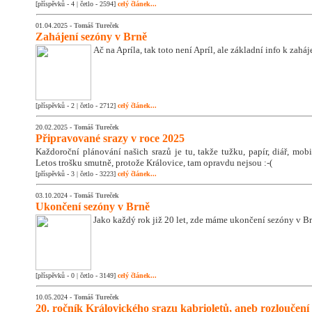
[příspěvků - 4 | četlo - 2594]
celý článek...
01.04.2025 -
Tomáš Tureček
Zahájení sezóny v Brně
Ač na Apríla, tak toto není Apríl, ale základní info k zahá
[příspěvků - 2 | četlo - 2712]
celý článek...
20.02.2025 -
Tomáš Tureček
Připravované srazy v roce 2025
Každoroční plánování našich srazů je tu, takže tužku, papír, diář, mobil
Letos trošku smutně, protože Královice, tam opravdu nejsou :-(
[příspěvků - 3 | četlo - 3223]
celý článek...
03.10.2024 -
Tomáš Tureček
Ukončení sezóny v Brně
Jako každý rok již 20 let, zde máme ukončení sezóny v Br
[příspěvků - 0 | četlo - 3149]
celý článek...
10.05.2024 -
Tomáš Tureček
20. ročník Královického srazu kabrioletů, aneb rozloučení 