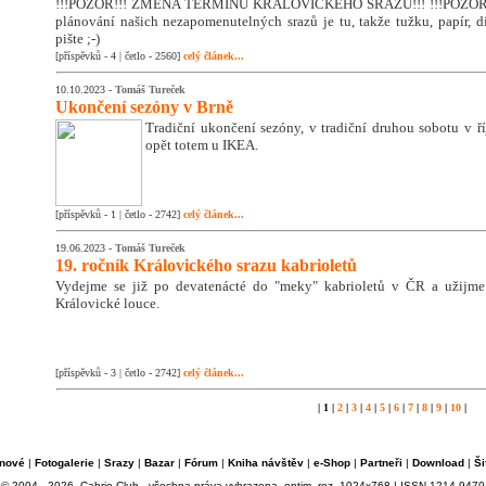
!!!POZOR!!! ZMĚNA TERMÍNU KRÁLOVICKÉHO SRAZU!!! !!!POZOR!!
plánování našich nezapomenutelných srazů je tu, takže tužku, papír, di
pište ;-)
[příspěvků - 4 | četlo - 2560]
celý článek...
10.10.2023 -
Tomáš Tureček
Ukončení sezóny v Brně
Tradiční ukončení sezóny, v tradiční druhou sobotu v říj
opět totem u IKEA.
[příspěvků - 1 | četlo - 2742]
celý článek...
19.06.2023 -
Tomáš Tureček
19. ročník Královického srazu kabrioletů
Vydejme se již po devatenácté do "meky" kabrioletů v ČR a užijm
Královické louce.
[příspěvků - 3 | četlo - 2742]
celý článek...
| 1 |
2
|
3
|
4
|
5
|
6
|
7
|
8
|
9
|
10
|
nové
|
Fotogalerie
|
Srazy
|
Bazar
|
Fórum
|
Kniha návštěv
|
e-Shop
|
Partneři
|
Download
|
Ši
© 2004 - 2026, Cabrio Club - všechna práva vyhrazena, optim. roz. 1024x768 | ISSN 1214-9470