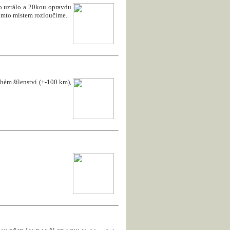
to uzrálo a 20kou opravdu
 tímto místem rozloučíme.
uhém šílenství (+-100 km),