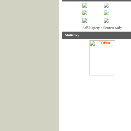
další tapety naleznete tady
Statistiky