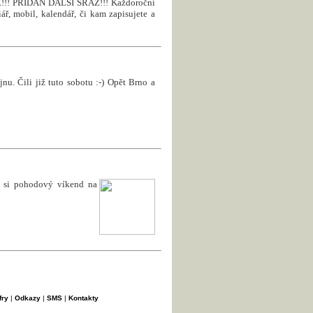
! PŘIDÁN DALŠÍ SRAZ!!! Každoroční
ář, mobil, kalendář, či kam zapisujete a
nu. Čili již tuto sobotu :-) Opět Brno a
e si pohodový víkend na
fry
|
Odkazy
|
SMS
|
Kontakty