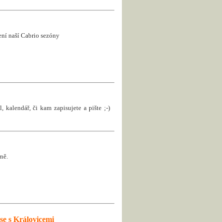
jení naší Cabrio sezóny
, kalendář, či kam zapisujete a pište ;-)
ně.
se s Královicemi