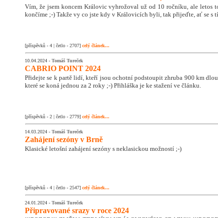
Vím, že jsem koncem Královic vyhrožoval už od 10 ročníku, ale letos 
končíme ;-) Takže vy co jste kdy v Královicích byli, tak přijeďte, ať se s
[příspěvků - 4 | četlo - 2707]
celý článek...
10.04.2024 -
Tomáš Tureček
CABRIO POINT 2024
Přidejte se k partě lidí, kteří jsou ochotní podstoupit zhruba 900 km dlo
které se koná jednou za 2 roky ;-) Přihláška je ke stažení ve článku.
[příspěvků - 2 | četlo - 2779]
celý článek...
14.03.2024 -
Tomáš Tureček
Zahájení sezóny v Brně
Klasické letošní zahájení sezóny s neklasickou možností ;-)
[příspěvků - 4 | četlo - 2547]
celý článek...
24.01.2024 -
Tomáš Tureček
Připravované srazy v roce 2024