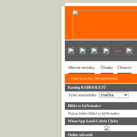
Hlavní stránka
Články
Členové
Právě je on-line 190 kabrioleťáků.
Katalog KABRIOLETŮ
Vyber automobilku :
Blížící se k@brioakce
Nejsou žádné blížící se k@brioakce.
WhatsApp kanál Cabrio Clubu
Online uživatelé