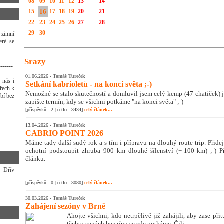
08
09
10
11
12
13
14
15
16
17
18
19
20
21
22
23
24
25
26
27
28
29
30
 zimní
eré se
Srazy
-------
01.06.2026 -
Tomáš Tureček
 nás i
Setkání kabrioletů - na konci světa ;-)
třech k
Nemožné se stalo skutečností a domluvil jsem celý kemp (47 chatiček) j
bí bez
zapište termín, kdy se všichni potkáme "na konci světa" ;-)
[příspěvků - 2 | četlo - 3434]
celý článek...
-------
13.04.2026 -
Tomáš Tureček
CABRIO POINT 2026
Máme tady další sudý rok a s tím i přípravu na dlouhý route trip. Přidej s
ochotní podstoupit zhruba 900 km dlouhé šílenství (+-100 km) ;-) Př
článku.
? Dřív
[příspěvků - 0 | četlo - 3080]
celý článek...
30.03.2026 -
Tomáš Tureček
Zahájení sezóny v Brně
Ahojte všichni, kdo netrpělivě již zahájili, aby zase přit
těchto cenách benzínu se zde potkáme. Čili ...