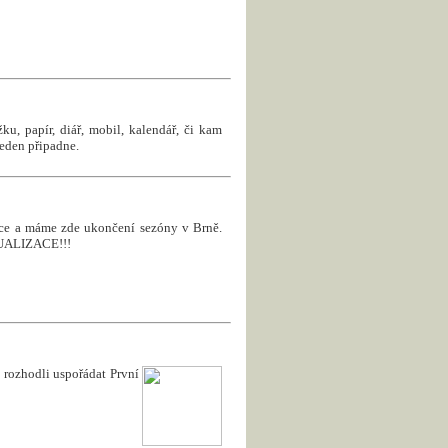
u, papír, diář, mobil, kalendář, či kam
jeden připadne.
roce a máme zde ukončení sezóny v Brně.
KTUALIZACE!!!
rozhodli uspořádat První