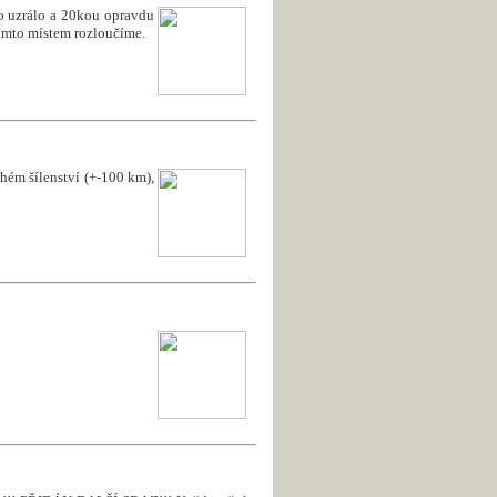
to uzrálo a 20kou opravdu
 tímto místem rozloučíme.
uhém šílenství (+-100 km),