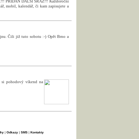
! PŘIDÁN DALŠÍ SRAZ!!! Každoroční
ář, mobil, kalendář, či kam zapisujete a
nu. Čili již tuto sobotu :-) Opět Brno a
e si pohodový víkend na
fry
|
Odkazy
|
SMS
|
Kontakty