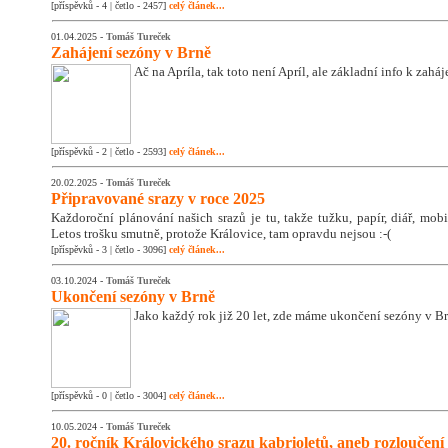
[příspěvků - 4 | četlo - 2457]
celý článek...
01.04.2025 -
Tomáš Tureček
Zahájení sezóny v Brně
Ač na Apríla, tak toto není Apríl, ale základní info k zahá
[příspěvků - 2 | četlo - 2593]
celý článek...
20.02.2025 -
Tomáš Tureček
Připravované srazy v roce 2025
Každoroční plánování našich srazů je tu, takže tužku, papír, diář, mobil
Letos trošku smutně, protože Královice, tam opravdu nejsou :-(
[příspěvků - 3 | četlo - 3096]
celý článek...
03.10.2024 -
Tomáš Tureček
Ukončení sezóny v Brně
Jako každý rok již 20 let, zde máme ukončení sezóny v Br
[příspěvků - 0 | četlo - 3004]
celý článek...
10.05.2024 -
Tomáš Tureček
20. ročník Královického srazu kabrioletů, aneb rozloučení 