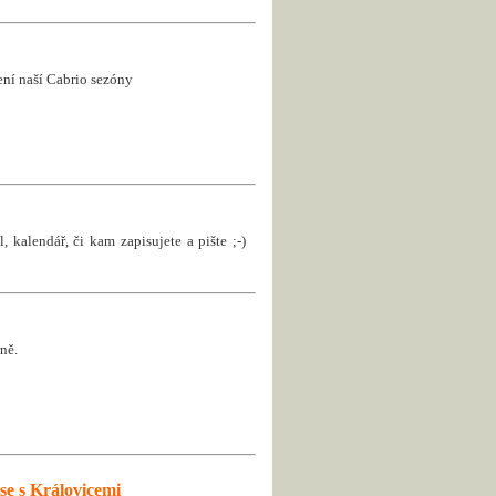
jení naší Cabrio sezóny
, kalendář, či kam zapisujete a pište ;-)
ně.
se s Královicemi