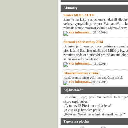
Aktuality
Soutěž MOJE AUTO
Zima je na krku a abychom si zkrátili dlouhé
večery, vymysleli jsme pro Vás soutěž, u kt
zabavíte a máte možnost vyhrát i zajímavé ceny.
více informací...
[27.10.2014]
--------------------------------------------------------
Shrnutí kabriosezóny 2014
Bohužel je tu zase po roce podzim a mnozí z
přes krásné Babí léto uložili své Miláčky bez s
zimnímu spánku a přichází pro ně smutné obdo
sluníčka a větru ve vlasech.
více informací...
[19.10.2014]
--------------------------------------------------------
Ukončení sezóny v Brně
Rozloučení s létem 2014 na tradičním místě.
více informací...
[04.10.2014]
K@briofóóór
Poslechni, Pepo, proč ten Novák tolik pije
skoro nepil vůbec.
„Ty to nevíš? Přeci mu utekla žena!“
„Ale to už je hezkých pár let!“
„Když on Novák na to tenkrát neměl peníze!“
Tapety na plochu