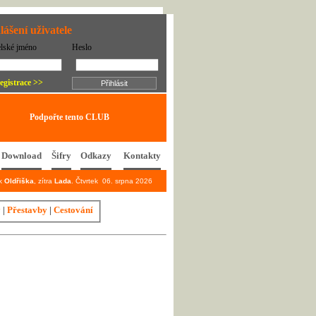
lášení uživatele
elské jméno
Heslo
egistrace >>
Podpořte tento CLUB
Download
Šifry
Odkazy
Kontakty
ek
Oldřiška
, zítra
Lada
. Čtvrtek 06. srpna 2026
y
|
Přestavby
|
Cestování