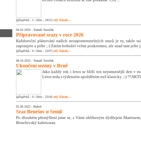
[příspěvků - 1 | četlo - 2451]
celý článek...
06.02.2026 -
Tomáš Tureček
Připravované srazy v roce 2026
Každoroční plánování našich nezapomenutelných srazů je tu, takže tužk
zapisujete a pište ;-) Zatím bohužel velmi poskromnu, ale snad tam ješte 
[příspěvků - 0 | četlo - 2247]
celý článek...
08.10.2025 -
Tomáš Tureček
Ukončení sezóny v Brně
Jako každý rok i letos se blíží ten nejsmutnější den v 
Letos teda s týdenním zpožděním než klasicky ;-) !!!A
[příspěvků - 0 | četlo - 2314]
celý článek...
02.06.2025 -
Bobeš
Sraz Benešov u Semil
Po dlouhém přemýšlení jsme se, s Vámi oblíbeným dýdžejem Martinem, 
Benešovský kabriosraz.