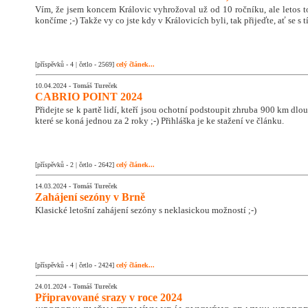
Vím, že jsem koncem Královic vyhrožoval už od 10 ročníku, ale letos 
končíme ;-) Takže vy co jste kdy v Královicích byli, tak přijeďte, ať se s
[příspěvků - 4 | četlo - 2569]
celý článek...
10.04.2024 -
Tomáš Tureček
CABRIO POINT 2024
Přidejte se k partě lidí, kteří jsou ochotní podstoupit zhruba 900 km dlo
které se koná jednou za 2 roky ;-) Přihláška je ke stažení ve článku.
[příspěvků - 2 | četlo - 2642]
celý článek...
14.03.2024 -
Tomáš Tureček
Zahájení sezóny v Brně
Klasické letošní zahájení sezóny s neklasickou možností ;-)
[příspěvků - 4 | četlo - 2424]
celý článek...
24.01.2024 -
Tomáš Tureček
Připravované srazy v roce 2024