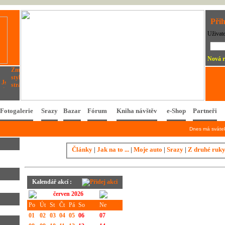
Přih
Uživat
Nová r
Fotogalerie
Srazy
Bazar
Fórum
Kniha návštěv
e-Shop
Partneři
Dnes má svát
Články
|
Jak na to ...
|
Moje auto
|
Srazy
|
Z druhé ruk
Kalendář akcí :
červen 2026
Po
Út
St
Čt
Pá
So
Ne
01
02
03
04
05
06
07