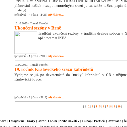
!!!POZOR!!! ZMĚNA TERMÍNU KRÁLOVICKÉHO SRAZU!!! !!!POZOR!!
plánování našich nezapomenutelných srazů je tu, takže tužku, papír, di
pište ;-)
[příspěvků - 4 | četlo - 2426]
celý článek...
10.10.2023 -
Tomáš Tureček
Ukončení sezóny v Brně
Tradiční ukončení sezóny, v tradiční druhou sobotu v říj
opět totem u IKEA.
[příspěvků - 1 | četlo - 2609]
celý článek...
19.06.2023 -
Tomáš Tureček
19. ročník Královického srazu kabrioletů
Vydejme se již po devatenácté do "meky" kabrioletů v ČR a užijm
Královické louce.
[příspěvků - 3 | četlo - 2619]
celý článek...
| 1 |
2
|
3
|
4
|
5
|
6
|
7
|
8
|
9
|
10
|
nové
|
Fotogalerie
|
Srazy
|
Bazar
|
Fórum
|
Kniha návštěv
|
e-Shop
|
Partneři
|
Download
|
Ši
© 2004 - 2026, Cabrio Club - všechna práva vyhrazena, optim. roz. 1024x768 | ISSN 1214-9470