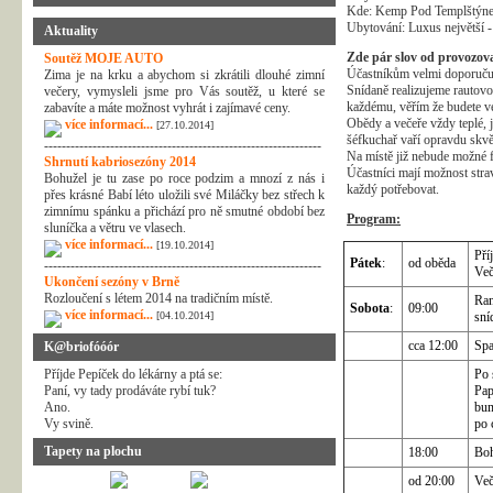
Kde: Kemp Pod Templštýn
Ubytování: Luxus největší -
Aktuality
Zde pár slov od provozov
Soutěž MOJE AUTO
Účastníkům velmi doporučuj
Zima je na krku a abychom si zkrátili dlouhé zimní
Snídaně realizujeme rautovo
večery, vymysleli jsme pro Vás soutěž, u které se
každému, věřím že budete v
zabavíte a máte možnost vyhrát i zajímavé ceny.
Obědy a večeře vždy teplé, j
více informací...
[27.10.2014]
šéfkuchař vaří opravdu skv
---------------------------------------------------------------
Na místě již nebude možné f
Shrnutí kabriosezóny 2014
Účastníci mají možnost stra
Bohužel je tu zase po roce podzim a mnozí z nás i
každý potřebovat.
přes krásné Babí léto uložili své Miláčky bez střech k
zimnímu spánku a přichází pro ně smutné období bez
Program:
sluníčka a větru ve vlasech.
více informací...
[19.10.2014]
Pří
Pátek
:
od oběda
---------------------------------------------------------------
Več
Ukončení sezóny v Brně
Rozloučení s létem 2014 na tradičním místě.
Ran
Sobota
:
09:00
více informací...
[04.10.2014]
sní
cca 12:00
Spa
K@briofóóór
Příjde Pepíček do lékárny a ptá se:
Po 
Paní, vy tady prodáváte rybí tuk?
Pap
Ano.
bum
Vy svině.
po 
Tapety na plochu
18:00
Boh
od 20:00
Več