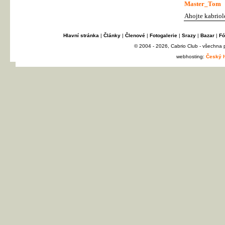
Master_Tom
Ahojte kabriol
Hlavní stránka
|
Články
|
Členové
|
Fotogalerie
|
Srazy
|
Bazar
|
Fó
© 2004 - 2026, Cabrio Club - všechna
webhosting:
Český h