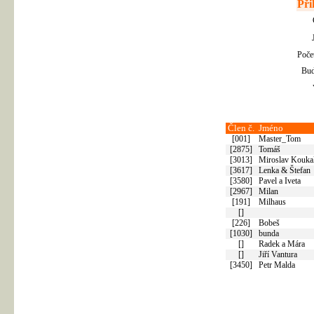
Při
Poče
Bud
Člen č.
Jméno
[001]
Master_Tom
[2875]
Tomáš
[3013]
Miroslav Kouka
[3617]
Lenka & Štefan
[3580]
Pavel a Iveta
[2967]
Milan
[191]
Milhaus
[]
[226]
Bobeš
[1030]
bunda
[]
Radek a Mára
[]
Jiří Vantura
[3450]
Petr Malda