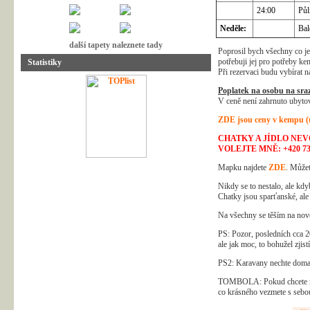
24:00
Půl
Neděle:
Bal
další tapety naleznete tady
Poprosil bych všechny co je
potřebuji jej pro potřeby ke
Statistiky
Při rezervaci budu vybírat 
Poplatek na osobu na sraz
V ceně není zahrnuto ubytov
ZDE jsou ceny v kempu (u
CHATKY A JÍDLO NEV
VOLEJTE MNĚ: +420 730
Mapku najdete
ZDE
. Můžet
Nikdy se to nestalo, ale kdy
Chatky jsou sparťanské, ale
Na všechny se těším na nov
PS: Pozor, posledních cca 2
ale jak moc, to bohužel zjist
PS2: Karavany nechte doma,
TOMBOLA: Pokud chcete něčí
co krásného vezmete s sebo