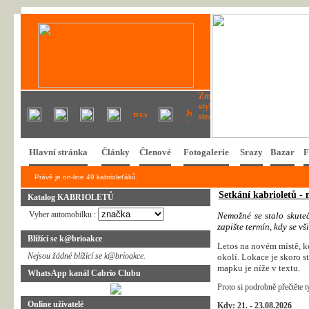
Hlavní stránka
Články
Členové
Fotogalerie
Srazy
Bazar
F
Právě je on-line 49 kabrioleťáků.
Setkání kabrioletů - n
Katalog KABRIOLETŮ
Vyber automobilku :
N
e
m
o
ž
n
é
s
e
s
t
a
l
o
s
k
u
t
e
z
a
p
i
š
t
e
t
e
r
m
í
n
,
k
d
y
s
e
v
š
i
Blížící se k@brioakce
Letos na novém místě, ke
Nejsou žádné blížící se k@brioakce.
okolí. Lokace je skoro s
mapku je níže v textu.
WhatsApp kanál Cabrio Clubu
Proto si podrobně přečtěte t
Online uživatelé
Kdy: 21. - 23.08.2026