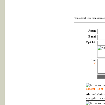
Tento článek ještě není ohodnoc
Jméno
E-mail
Opiš kód
:
Text
*)
Master_Tom
Ahojte kabriol
nevyplnili a ch