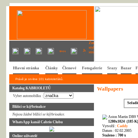
Hlavní stránka
Články
Členové
Fotogalerie
Srazy
Bazar
F
Právě je on-line 101 kabrioleťáků.
Katalog KABRIOLETŮ
Wallpapers
Vyber automobilku :
Seřadi
Blížící se k@brioakce
Nejsou žádné blížící se k@brioakce.
Aston Martin DB9 V
1280x1024 (185 K
WhatsApp kanál Cabrio Clubu
Vytvořil :
Caddy
Datum : 02.02.2005
Staženo : 700 x
Online uživatelé