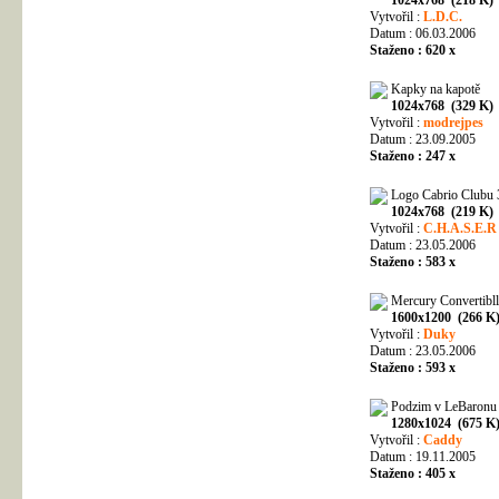
Vytvořil :
L.D.C.
Datum : 06.03.2006
Staženo : 620 x
Kapky na kapotě
1024x768 (329 K)
Vytvořil :
modrejpes
Datum : 23.09.2005
Staženo : 247 x
Logo Cabrio Clubu
1024x768 (219 K)
Vytvořil :
C.H.A.S.E.R
Datum : 23.05.2006
Staženo : 583 x
Mercury Convertibll
1600x1200 (266 K
Vytvořil :
Duky
Datum : 23.05.2006
Staženo : 593 x
Podzim v LeBaronu
1280x1024 (675 K
Vytvořil :
Caddy
Datum : 19.11.2005
Staženo : 405 x