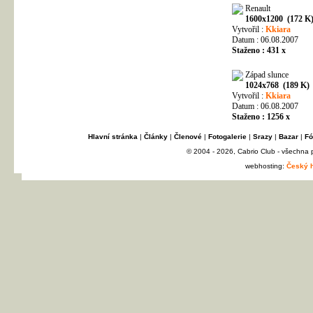
Renault
1600x1200 (172 K
Vytvořil :
Kkiara
Datum : 06.08.2007
Staženo : 431 x
Západ slunce
1024x768 (189 K)
Vytvořil :
Kkiara
Datum : 06.08.2007
Staženo : 1256 x
Hlavní stránka
|
Články
|
Členové
|
Fotogalerie
|
Srazy
|
Bazar
|
Fó
© 2004 - 2026, Cabrio Club - všechna
webhosting:
Český h