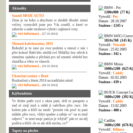
BMW - Pet
Aktuality
1200x900 (77 K)
Soutěž MOJE AUTO
Vytvořil :
Pet
Zima je na krku a abychom si zkrátili dlouhé zimní
Datum : 28.10.2007
večery, vymysleli jsme pro Vás soutěž, u které se
Staženo : 1245 x
zabavíte a máte možnost vyhrát i zajímavé ceny.
více informací...
[27.10.2014]
BMW 645Ci Convert
---------------------------------------------------------------
1024x768 (145 K)
Shrnutí kabriosezóny 2014
Vytvořil :
Newmik
Bohužel je tu zase po roce podzim a mnozí z nás i
Datum : 25.02.2005
přes krásné Babí léto uložili své Miláčky bez střech k
Staženo : 342 x
zimnímu spánku a přichází pro ně smutné období bez
sluníčka a větru ve vlasech.
BMW Mixus
více informací...
[19.10.2014]
1600x1200 (625 K
---------------------------------------------------------------
Vytvořil :
Caddy
Ukončení sezóny v Brně
Datum : 02.02.2005
Rozloučení s létem 2014 na tradičním místě.
Staženo : 439 x
více informací...
[04.10.2014]
BUICK Concept Ca
K@briofóóór
1600x1200 (392 K
Ve třetím patře vysí z okna paní, drží se parapetu a
Vytvořil :
Caddy
nad ní stojí muž a mlátí jí vařečkou přes ruce. Jde
Datum : 13.02.2005
kolem pán a křičí na muže "prosím vás proč tu pani
Staženo : 400 x
mlátíte přes ruce, vždyt spadne a zabije se" na to muž
odpoví " to není moje paní,to je tchýně" pán se na něj
Cadillac
podívá a křičí--že se ale drží mrcha, co?"
1600x1200 (676 K
Vytvořil :
KKiara
Tapety na plochu