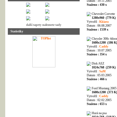
Datum : 19.11.2005
Staženo : 430 x
Chevrolet Corvette
1280x960 (779 K)
Vytvořil :
Kkiara
další tapety naleznete tady
Datum : 06.08.2007
Staženo : 1539 x
Statistiky
Chrysler 300c 4doo
1600x1200 (186 K
Vytvořil :
Caddy
Datum : 10.07.2005
Staženo : 354 x
Disk AEZ
1024x768 (259 K)
Vytvořil :
SaM
Datum : 05.03.2005
Staženo : 466 x
Ford Mustang 2005
1600x1200 (373 K
Vytvořil :
Caddy
Datum : 02.02.2005
Staženo : 653 x
Hurá na psa
1024x768 (218 K)