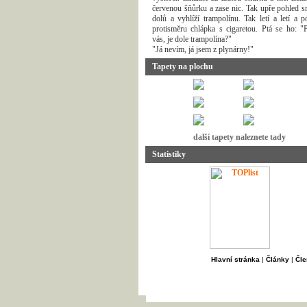
červenou šňůrku a zase nic. Tak upře pohled 
dolů a vyhlíží trampolínu. Tak letí a letí a p
protisměru chlápka s cigaretou. Ptá se ho: "
vás, je dole trampolína?"
"Já nevím, já jsem z plynárny!"
Tapety na plochu
další tapety naleznete tady
Statistiky
Hlavní stránka
|
Články
|
Čle