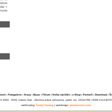
směrem
otká v
Prosím
nové
|
Fotogalerie
|
Srazy
|
Bazar
|
Fórum
|
Kniha návštěv
|
e-Shop
|
Partneři
|
Download
|
Ši
© 2004 - 2026, Cabrio Club - všechna práva vyhrazena, optim. roz. 1024x768 | ISSN 1214-9470
webhosting:
Český hosting
| webdesign:
pixelservice.com