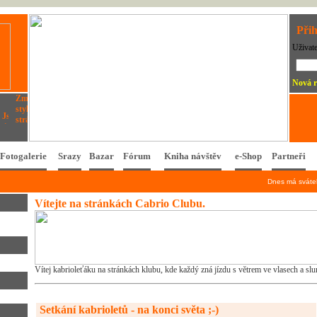
Přih
Uživat
Nová r
Fotogalerie
Srazy
Bazar
Fórum
Kniha návštěv
e-Shop
Partneři
Dnes má svát
Vítejte na stránkách Cabrio Clubu.
Vítej kabrioleťáku na stránkách klubu, kde každý zná jízdu s větrem ve vlasech a sl
Setkání kabrioletů - na konci světa ;-)