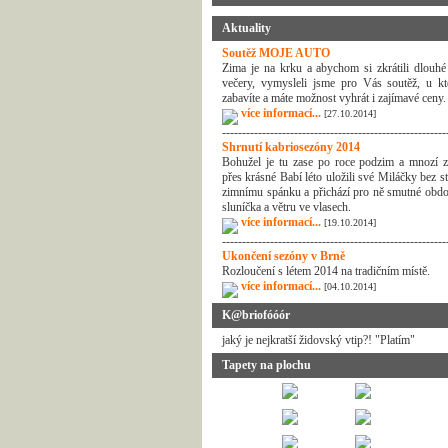
Aktuality
Soutěž MOJE AUTO
Zima je na krku a abychom si zkrátili dlouhé
večery, vymysleli jsme pro Vás soutěž, u kt
zabavíte a máte možnost vyhrát i zajímavé ceny.
více informací...
[27.10.2014]
--------------------------------------------------------
Shrnutí kabriosezóny 2014
Bohužel je tu zase po roce podzim a mnozí z
přes krásné Babí léto uložili své Miláčky bez s
zimnímu spánku a přichází pro ně smutné obdo
sluníčka a větru ve vlasech.
více informací...
[19.10.2014]
--------------------------------------------------------
Ukončení sezóny v Brně
Rozloučení s létem 2014 na tradičním místě.
více informací...
[04.10.2014]
K@briofóóór
jaký je nejkratší židovský vtip?! "Platím"
Tapety na plochu