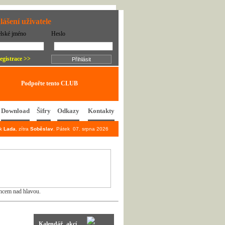
lášení uživatele
elské jméno
Heslo
egistrace >>
Podpořte tento CLUB
Download
Šifry
Odkazy
Kontakty
ek
Lada
, zítra
Soběslav
. Pátek 07. srpna 2026
uncem nad hlavou.
Kalendář akcí