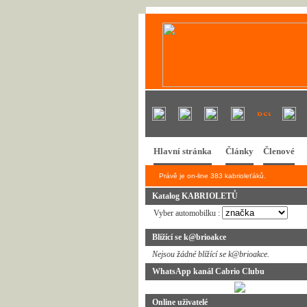
Hlavní stránka
Články
Členové
Právě je on-line 383 kabrioleťáků.
Katalog KABRIOLETŮ
Vyber automobilku :
Blížící se k@brioakce
Nejsou žádné blížící se k@brioakce.
WhatsApp kanál Cabrio Clubu
Online uživatelé