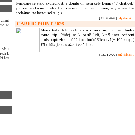
Nemožné se stalo skutečností a domluvil jsem celý kemp (47 chatiček)
jen pro nás kabrioleťáky. Proto si rovnou zapište termín, kdy se všichni
potkáme "na konci světa" ;-)
[ 01.06.2026 ]
celý článek...
 zimní
CABRIO POINT 2026
eré se
Máme tady další sudý rok a s tím i přípravu na dlouhý
route trip. Přidej se k partě lidí, kteří jsou ochotní
podstoupit zhruba 900 km dlouhé šílenství (+-100 km) ;-)
-------
Přihláška je ke stažení ve článku.
 nás i
třech k
[ 13.04.2026 ]
celý článek...
bí bez
-------