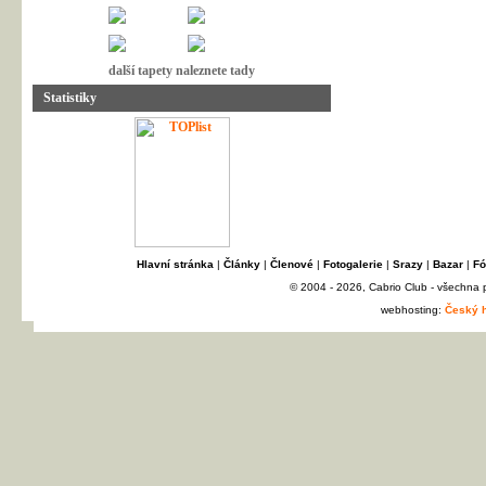
další tapety naleznete tady
Statistiky
Hlavní stránka
|
Články
|
Členové
|
Fotogalerie
|
Srazy
|
Bazar
|
Fó
© 2004 - 2026, Cabrio Club - všechna
webhosting:
Český h