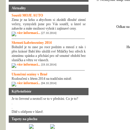
Aktuality
Soutěž MOJE AUTO
Zima je na krku a abychom si zkrátili dlouhé zimní
večery, vymysleli jsme pro Vás soutěž, u které se
Odkaz na 
zabavíte a máte možnost vyhrát i zajímavé ceny.
více informací...
[27.10.2014]
---------------------------------------------------------------
Shrnutí kabriosezóny 2014
Bohužel je tu zase po roce podzim a mnozí z nás i
He
přes krásné Babí léto uložili své Miláčky bez střech k
zimnímu spánku a přichází pro ně smutné období bez
sluníčka a větru ve vlasech.
více informací...
[19.10.2014]
---------------------------------------------------------------
Ukončení sezóny v Brně
Rozloučení s létem 2014 na tradičním místě.
více informací...
[04.10.2014]
K@briofóóór
Je to červené a neotočí se to v předsíni. Co je to?
.
.
Dítě s oštěpem v hlavě.
Tapety na plochu