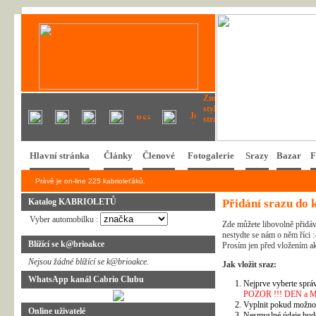
Hlavní stránka
Články
Členové
Fotogalerie
Srazy
Bazar
F
Právě je on-line 225 kabrioleťáků.
Katalog KABRIOLETŮ
Přidání srazu do 
Vyber automobilku :
Zde můžete libovolně přidáv
nestydte se nám o něm říci :
Blížící se k@brioakce
Prosím jen před vložením ak
Nejsou žádné blížící se k@brioakce.
Jak vložit sraz:
WhatsApp kanál Cabrio Clubu
Nejprve vyberte správ
POZOR !!! DEN a MĚSÍ
Vyplnit pokud možno 
Online uživatelé
Nesmyslné údaje bud