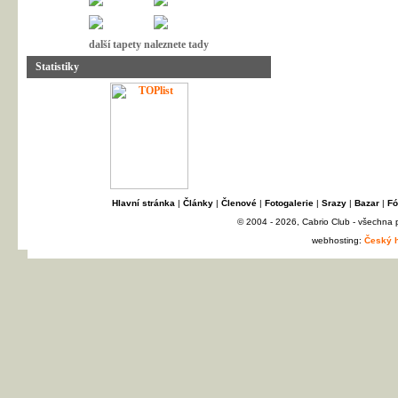
další tapety naleznete tady
Statistiky
Hlavní stránka
|
Články
|
Členové
|
Fotogalerie
|
Srazy
|
Bazar
|
Fó
© 2004 - 2026, Cabrio Club - všechna
webhosting:
Český h