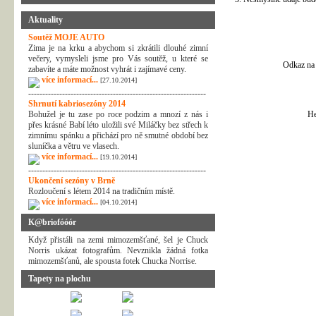
Aktuality
Soutěž MOJE AUTO
Zima je na krku a abychom si zkrátili dlouhé zimní
večery, vymysleli jsme pro Vás soutěž, u které se
Odkaz na 
zabavíte a máte možnost vyhrát i zajímavé ceny.
více informací...
[27.10.2014]
---------------------------------------------------------------
Shrnutí kabriosezóny 2014
Bohužel je tu zase po roce podzim a mnozí z nás i
He
přes krásné Babí léto uložili své Miláčky bez střech k
zimnímu spánku a přichází pro ně smutné období bez
sluníčka a větru ve vlasech.
více informací...
[19.10.2014]
---------------------------------------------------------------
Ukončení sezóny v Brně
Rozloučení s létem 2014 na tradičním místě.
více informací...
[04.10.2014]
K@briofóóór
Když přistáli na zemi mimozemšťané, šel je Chuck
Norris ukázat fotografům. Nevznikla žádná fotka
mimozemšťanů, ale spousta fotek Chucka Norrise.
Tapety na plochu