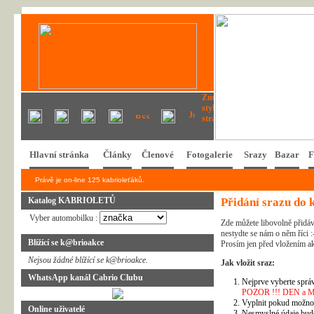
Hlavní stránka
Články
Členové
Fotogalerie
Srazy
Bazar
F
Právě je on-line 125 kabrioleťáků.
Katalog KABRIOLETŮ
Přidání srazu do 
Vyber automobilku :
Zde můžete libovolně přidáv
nestydte se nám o něm říci :
Blížící se k@brioakce
Prosím jen před vložením ak
Nejsou žádné blížící se k@brioakce.
Jak vložit sraz:
WhatsApp kanál Cabrio Clubu
Nejprve vyberte správ
POZOR !!! DEN a MĚSÍ
Vyplnit pokud možno 
Online uživatelé
Nesmyslné údaje bud