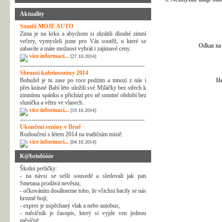
Aktuality
Soutěž MOJE AUTO
Zima je na krku a abychom si zkrátili dlouhé zimní
večery, vymysleli jsme pro Vás soutěž, u které se
Odkaz na 
zabavíte a máte možnost vyhrát i zajímavé ceny.
více informací...
[27.10.2014]
---------------------------------------------------------------
Shrnutí kabriosezóny 2014
Bohužel je tu zase po roce podzim a mnozí z nás i
He
přes krásné Babí léto uložili své Miláčky bez střech k
zimnímu spánku a přichází pro ně smutné období bez
sluníčka a větru ve vlasech.
více informací...
[19.10.2014]
---------------------------------------------------------------
Ukončení sezóny v Brně
Rozloučení s létem 2014 na tradičním místě.
více informací...
[04.10.2014]
K@briofóóór
Školní perličky:
- na návsi se sešli sousedé a sledovali jak pan
Smetana prodává nevěstu;
- očkováním dosáhneme toho, že všichni bacily se nás
hrozně bojí;
- expres je uspěchaný vlak a nebo autobus;
- měsíčník je časopis, který si vyjde ven jednou
měsíčně;