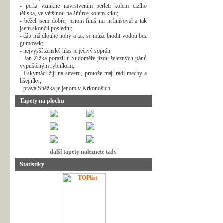
- perla vznikne navrstvením perleti kolem cizího
tělíska, ve většinou na šňůrce kolem krku;
- běžel jsem dobře, jenom finiš mi nefinišoval a tak
jsem skončil poslední;
- čáp má dlouhé nohy a tak se může brodit vodou bez
gumovek;
- nejvyšší ženský hlas je ječivý soprán;
- Jan Žižka porazil u Sudoměře jízdu železných pánů
vypuštěným rybníkem;
- Eskymáci žijí na severu, protože mají rádi mechy a
lišejníky;
- pravá Sněžka je jenom v Krkonoších;
Tapety na plochu
další tapety naleznete tady
Statistiky