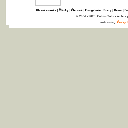
Hlavní stránka
|
Články
|
Členové
|
Fotogalerie
|
Srazy
|
Bazar
|
Fó
© 2004 - 2026, Cabrio Club - všechna
webhosting:
Český h