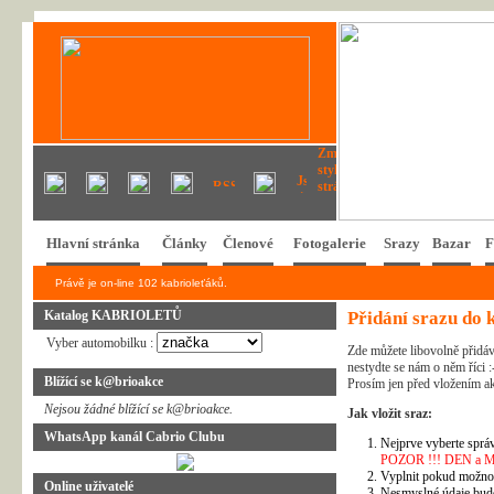
Hlavní stránka
Články
Členové
Fotogalerie
Srazy
Bazar
F
Právě je on-line 102 kabrioleťáků.
Katalog KABRIOLETŮ
Přidání srazu do 
Vyber automobilku :
Zde můžete libovolně přidáv
nestydte se nám o něm říci :
Blížící se k@brioakce
Prosím jen před vložením ak
Nejsou žádné blížící se k@brioakce.
Jak vložit sraz:
WhatsApp kanál Cabrio Clubu
Nejprve vyberte správ
POZOR !!! DEN a MĚSÍ
Vyplnit pokud možno 
Online uživatelé
Nesmyslné údaje bud