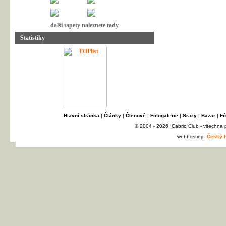
další tapety naleznete tady
Statistiky
Hlavní stránka
|
Články
|
Členové
|
Fotogalerie
|
Srazy
|
Bazar
|
Fó
© 2004 - 2026, Cabrio Club - všechna
webhosting:
Český h