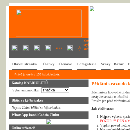
Hlavní stránka
Články
Členové
Fotogalerie
Srazy
Bazar
F
Právě je on-line 159 kabrioleťáků.
Katalog KABRIOLETŮ
Přidání srazu do 
Vyber automobilku :
Zde můžete libovolně přidáv
nestydte se nám o něm říci :
Blížící se k@brioakce
Prosím jen před vložením ak
Nejsou žádné blížící se k@brioakce.
Jak vložit sraz:
WhatsApp kanál Cabrio Clubu
Nejprve vyberte správ
POZOR !!! DEN a MĚSÍ
Vyplnit pokud možno 
Online uživatelé
Nesmyslné údaje bud