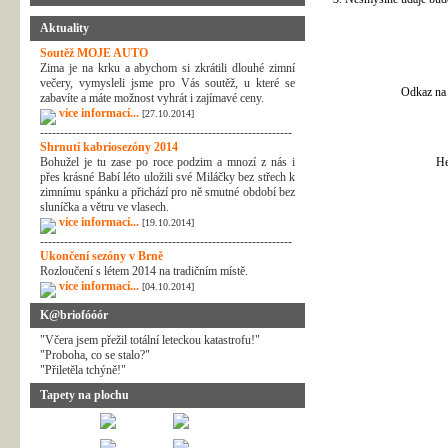
Aktuality
Soutěž MOJE AUTO
Zima je na krku a abychom si zkrátili dlouhé zimní
večery, vymysleli jsme pro Vás soutěž, u které se
Odkaz na 
zabavíte a máte možnost vyhrát i zajímavé ceny.
více informací...
[27.10.2014]
---------------------------------------------------------------
Shrnutí kabriosezóny 2014
Bohužel je tu zase po roce podzim a mnozí z nás i
He
přes krásné Babí léto uložili své Miláčky bez střech k
zimnímu spánku a přichází pro ně smutné období bez
sluníčka a větru ve vlasech.
více informací...
[19.10.2014]
---------------------------------------------------------------
Ukončení sezóny v Brně
Rozloučení s létem 2014 na tradičním místě.
více informací...
[04.10.2014]
K@briofóóór
"Včera jsem přežil totální leteckou katastrofu!"
"Proboha, co se stalo?"
"Přiletěla tchýně!"
Tapety na plochu