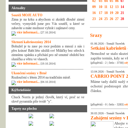
02
03
04
05
06
07
09
10
11
12
13
14
Aktuality
16
17
18
19
20
21
Soutěž MOJE AUTO
23
24
25
26
27
28
Zima je na krku a abychom si zkrátili dlouhé zimní
večery, vymysleli jsme pro Vás soutěž, u které se
zabavíte a máte možnost vyhrát i zajímavé ceny.
více informací...
[27.10.2014]
Srazy
---------------------------------------------------------------
Shrnutí kabriosezóny 2014
01.06.2026 -
Tomáš Tureček
Bohužel je tu zase po roce podzim a mnozí z nás i
Setkání kabrioletů -
přes krásné Babí léto uložili své Miláčky bez střech k
Nemožné se stalo skuteč
zimnímu spánku a přichází pro ně smutné období bez
zapište termín, kdy se v
sluníčka a větru ve vlasech.
[příspěvků - 2 | četlo - 3730]
cel
více informací...
[19.10.2014]
---------------------------------------------------------------
13.04.2026 -
Tomáš Tureček
Ukončení sezóny v Brně
CABRIO POINT 2
Rozloučení s létem 2014 na tradičním místě.
Máme tady další sudý rok
více informací...
[04.10.2014]
ochotní podstoupit zhr
K@briofóóór
článku.
Chuck Norris je jediný člověk, který ví, proč se ve
slově pyramida píše tvrdé "y".
[příspěvků - 0 | četlo - 3283]
cel
Tapety na plochu
30.03.2026 -
Tomáš Tureček
Zahájení sezóny v 
Ahojte v
těchto c