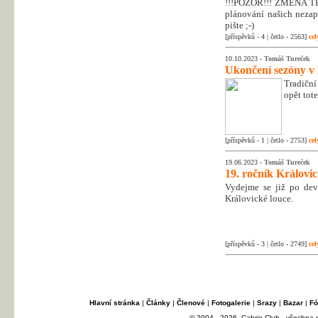
!!!POZOR!!! ZMĚNA T
plánování našich nezapo
pište ;-)
[příspěvků - 4 | četlo - 2563]
cel
10.10.2023 -
Tomáš Tureček
Ukončení sezóny v
Tradiční
opět tot
[příspěvků - 1 | četlo - 2753]
cel
19.06.2023 -
Tomáš Tureček
19. ročník Královi
Vydejme se již po dev
Královické louce.
[příspěvků - 3 | četlo - 2749]
cel
Hlavní stránka
|
Články
|
Členové
|
Fotogalerie
|
Srazy
|
Bazar
|
Fó
© 2004 - 2026, Cabrio Club - všechna