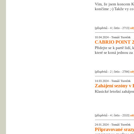
Vím, že jsem koncem Kr
končíme ;-) Takže vy co 
[příspěvků - 4 | četlo - 2713]
cel
10.04.2024 -
Tomáš Tureček
CABRIO POINT 2
Přidejte se k partě lidí
které se koná jednou za 
[příspěvků - 2 | četlo - 2784]
cel
14.03.2024 -
Tomáš Tureček
Zahájení sezóny v 
Klasické letošní zahájen
[příspěvků - 4 | četlo - 2553]
cel
24.01.2024 -
Tomáš Tureček
Připravované srazy