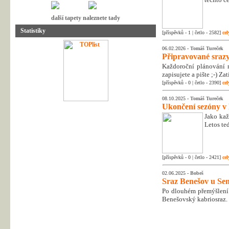
další tapety naleznete tady
Statistiky
[příspěvků - 1 | četlo - 2582]
cel
06.02.2026 -
Tomáš Tureček
Připravované srazy
Každoroční plánování n
zapisujete a pište ;-) Z
[příspěvků - 0 | četlo - 2390]
cel
08.10.2025 -
Tomáš Tureček
Ukončení sezóny v
Jako kaž
Letos te
[příspěvků - 0 | četlo - 2421]
cel
02.06.2025 -
Bobeš
Sraz Benešov u Sem
Po dlouhém přemýšlení 
Benešovský kabriosraz.