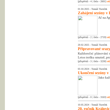
[příspěvků - 4 | četlo - 2601]
cel
01.04.2025 -
Tomáš Tureček
Zahájení sezóny v 
Ač na Apr
[příspěvků - 2 | četlo - 2719]
cel
20.02.2025 -
Tomáš Tureček
Připravované srazy
Každoroční plánování na
Letos trošku smutně, pr
[příspěvků - 3 | četlo - 3230]
cel
03.10.2024 -
Tomáš Tureček
Ukončení sezóny v
Jako kaž
[příspěvků - 0 | četlo - 3163]
cel
10.05.2024 -
Tomáš Tureček
20. ročník Královic