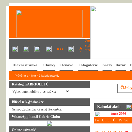
Hlavní stránka
Články
Členové
Fotogalerie
Srazy
Bazar
F
Právě je on-line 45 kabrioleťáků.
Katalog KABRIOLETŮ
Článk
Vyber automobilku :
Blížící se k@brioakce
Kalendář akcí :
Nejsou žádné blížící se k@brioakce.
únor 2026
WhatsApp kanál Cabrio Clubu
Po
Út
St
Čt
Pá
So
Online uživatelé