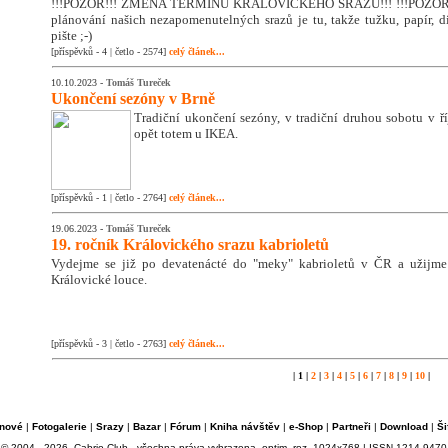
!!!POZOR!!! ZMĚNA TERMÍNU KRÁLOVICKÉHO SRAZU!!! !!!POZOR!!
plánování našich nezapomenutelných srazů je tu, takže tužku, papír, di
pište ;-)
[příspěvků - 4 | četlo - 2574]
celý článek...
10.10.2023 -
Tomáš Tureček
Ukončení sezóny v Brně
Tradiční ukončení sezóny, v tradiční druhou sobotu v říj
opět totem u IKEA.
[příspěvků - 1 | četlo - 2764]
celý článek...
19.06.2023 -
Tomáš Tureček
19. ročník Královického srazu kabrioletů
Vydejme se již po devatenácté do "meky" kabrioletů v ČR a užijm
Královické louce.
[příspěvků - 3 | četlo - 2763]
celý článek...
| 1 |
2
|
3
|
4
|
5
|
6
|
7
|
8
|
9
|
10
|
nové
|
Fotogalerie
|
Srazy
|
Bazar
|
Fórum
|
Kniha návštěv
|
e-Shop
|
Partneři
|
Download
|
Ši
© 2004 - 2026, Cabrio Club - všechna práva vyhrazena, optim. roz. 1024x768 | ISSN 1214-9470