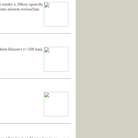
to uzrálo a 20kou opravdu
 tímto místem rozloučíme.
uhém šílenství (+-100 km),