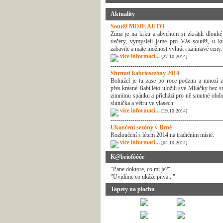
Aktuality
Soutěž MOJE AUTO
Zima je na krku a abychom si zkrátili dlouhé
večery, vymysleli jsme pro Vás soutěž, u kt
zabavíte a máte možnost vyhrát i zajímavé ceny.
více informací...
[27.10.2014]
--------------------------------------------------------
Shrnutí kabriosezóny 2014
Bohužel je tu zase po roce podzim a mnozí z
přes krásné Babí léto uložili své Miláčky bez s
zimnímu spánku a přichází pro ně smutné obdo
sluníčka a větru ve vlasech.
více informací...
[19.10.2014]
--------------------------------------------------------
Ukončení sezóny v Brně
Rozloučení s létem 2014 na tradičním místě.
více informací...
[04.10.2014]
K@briofóóór
"Pane doktore, co mi je?"
"Uvidíme co ukáže pitva..."
Tapety na plochu