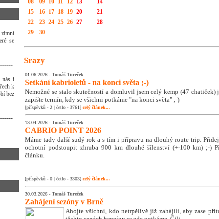
08
09
10
11
12
13
14
15
16
17
18
19
20
21
22
23
24
25
26
27
28
29
30
 zimní
eré se
Srazy
-------
01.06.2026 -
Tomáš Tureček
 nás i
Setkání kabrioletů - na konci světa ;-)
třech k
Nemožné se stalo skutečností a domluvil jsem celý kemp (47 chatiček) j
bí bez
zapište termín, kdy se všichni potkáme "na konci světa" ;-)
[příspěvků - 2 | četlo - 3761]
celý článek...
-------
13.04.2026 -
Tomáš Tureček
CABRIO POINT 2026
Máme tady další sudý rok a s tím i přípravu na dlouhý route trip. Přidej s
ochotní podstoupit zhruba 900 km dlouhé šílenství (+-100 km) ;-) Př
článku.
[příspěvků - 0 | četlo - 3303]
celý článek...
30.03.2026 -
Tomáš Tureček
Zahájení sezóny v Brně
Ahojte všichni, kdo netrpělivě již zahájili, aby zase přit
těchto cenách benzínu se zde potkáme. Čili ...