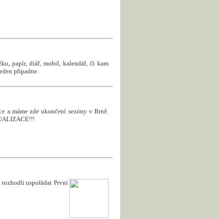
u, papír, diář, mobil, kalendář, či kam
jeden připadne.
roce a máme zde ukončení sezóny v Brně.
KTUALIZACE!!!
rozhodli uspořádat První