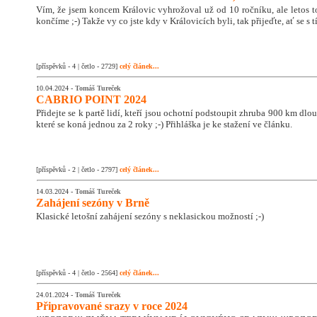
Vím, že jsem koncem Královic vyhrožoval už od 10 ročníku, ale letos 
končíme ;-) Takže vy co jste kdy v Královicích byli, tak přijeďte, ať se s
[příspěvků - 4 | četlo - 2729]
celý článek...
10.04.2024 -
Tomáš Tureček
CABRIO POINT 2024
Přidejte se k partě lidí, kteří jsou ochotní podstoupit zhruba 900 km dlo
které se koná jednou za 2 roky ;-) Přihláška je ke stažení ve článku.
[příspěvků - 2 | četlo - 2797]
celý článek...
14.03.2024 -
Tomáš Tureček
Zahájení sezóny v Brně
Klasické letošní zahájení sezóny s neklasickou možností ;-)
[příspěvků - 4 | četlo - 2564]
celý článek...
24.01.2024 -
Tomáš Tureček
Připravované srazy v roce 2024