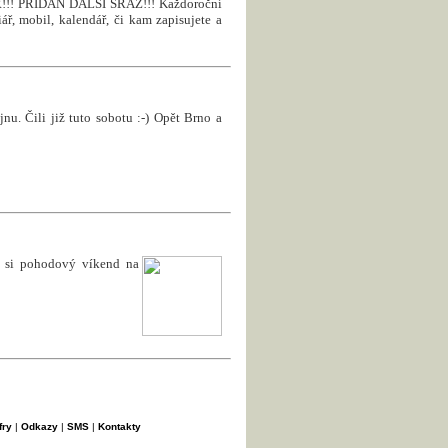
! PŘIDÁN DALŠÍ SRAZ!!! Každoroční
ář, mobil, kalendář, či kam zapisujete a
nu. Čili již tuto sobotu :-) Opět Brno a
e si pohodový víkend na
fry
|
Odkazy
|
SMS
|
Kontakty