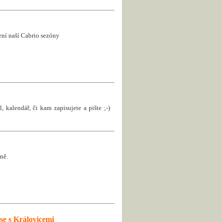
jení naší Cabrio sezóny
, kalendář, či kam zapisujete a pište ;-)
ně.
se s Královicemi