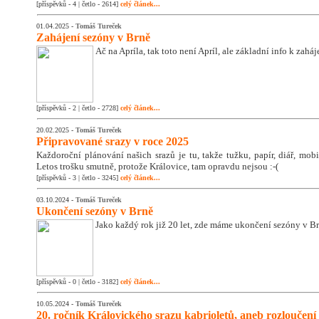
[příspěvků - 4 | četlo - 2614]
celý článek...
01.04.2025 -
Tomáš Tureček
Zahájení sezóny v Brně
Ač na Apríla, tak toto není Apríl, ale základní info k zahá
[příspěvků - 2 | četlo - 2728]
celý článek...
20.02.2025 -
Tomáš Tureček
Připravované srazy v roce 2025
Každoroční plánování našich srazů je tu, takže tužku, papír, diář, mobil
Letos trošku smutně, protože Královice, tam opravdu nejsou :-(
[příspěvků - 3 | četlo - 3245]
celý článek...
03.10.2024 -
Tomáš Tureček
Ukončení sezóny v Brně
Jako každý rok již 20 let, zde máme ukončení sezóny v Br
[příspěvků - 0 | četlo - 3182]
celý článek...
10.05.2024 -
Tomáš Tureček
20. ročník Královického srazu kabrioletů, aneb rozloučení 