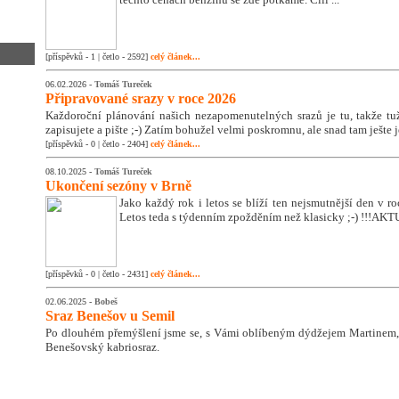
[příspěvků - 1 | četlo - 2592]
celý článek...
06.02.2026 -
Tomáš Tureček
Připravované srazy v roce 2026
Každoroční plánování našich nezapomenutelných srazů je tu, takže tužk
zapisujete a pište ;-) Zatím bohužel velmi poskromnu, ale snad tam ješte 
[příspěvků - 0 | četlo - 2404]
celý článek...
08.10.2025 -
Tomáš Tureček
Ukončení sezóny v Brně
Jako každý rok i letos se blíží ten nejsmutnější den v 
Letos teda s týdenním zpožděním než klasicky ;-) !!!A
[příspěvků - 0 | četlo - 2431]
celý článek...
02.06.2025 -
Bobeš
Sraz Benešov u Semil
Po dlouhém přemýšlení jsme se, s Vámi oblíbeným dýdžejem Martinem, 
Benešovský kabriosraz.