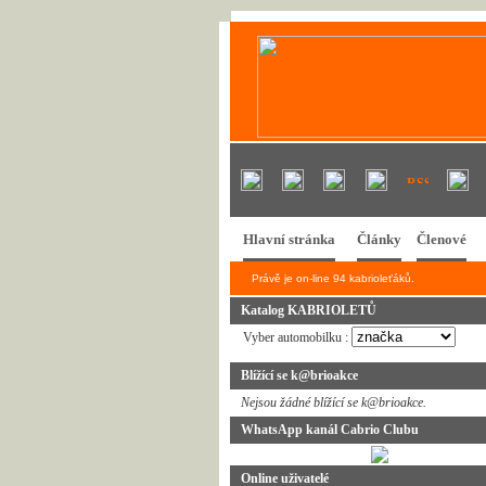
Hlavní stránka
Články
Členové
Právě je on-line 94 kabrioleťáků.
Katalog KABRIOLETŮ
Vyber automobilku :
Blížící se k@brioakce
Nejsou žádné blížící se k@brioakce.
WhatsApp kanál Cabrio Clubu
Online uživatelé