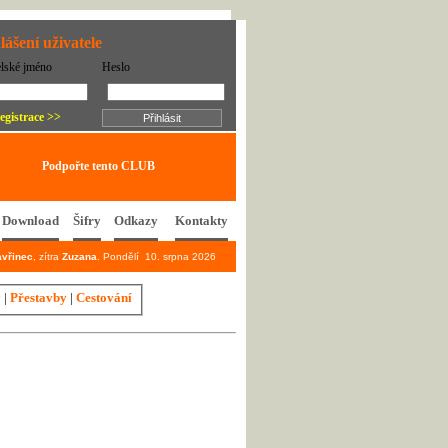
lášení uživatele
elské jméno
Heslo
egistrace >>
Podpořte tento CLUB
Download
Šifry
Odkazy
Kontakty
avřinec
, zítra
Zuzana
. Pondělí 10. srpna 2026
y
|
Přestavby
|
Cestování