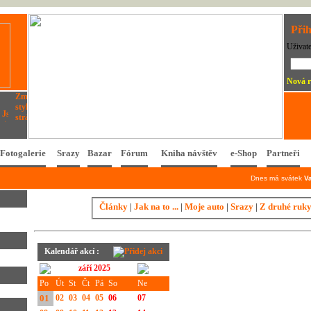
Přih
Uživat
Nová r
Fotogalerie
Srazy
Bazar
Fórum
Kniha návštěv
e-Shop
Partneři
Dnes má svátek
V
Články
|
Jak na to ...
|
Moje auto
|
Srazy
|
Z druhé ruk
Kalendář akcí :
září 2025
Po
Út
St
Čt
Pá
So
Ne
01
02
03
04
05
06
07