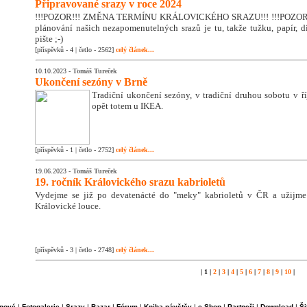
Připravované srazy v roce 2024
!!!POZOR!!! ZMĚNA TERMÍNU KRÁLOVICKÉHO SRAZU!!! !!!POZOR!!
plánování našich nezapomenutelných srazů je tu, takže tužku, papír, di
pište ;-)
[příspěvků - 4 | četlo - 2562]
celý článek...
10.10.2023 -
Tomáš Tureček
Ukončení sezóny v Brně
Tradiční ukončení sezóny, v tradiční druhou sobotu v říj
opět totem u IKEA.
[příspěvků - 1 | četlo - 2752]
celý článek...
19.06.2023 -
Tomáš Tureček
19. ročník Královického srazu kabrioletů
Vydejme se již po devatenácté do "meky" kabrioletů v ČR a užijm
Královické louce.
[příspěvků - 3 | četlo - 2748]
celý článek...
| 1 |
2
|
3
|
4
|
5
|
6
|
7
|
8
|
9
|
10
|
nové
|
Fotogalerie
|
Srazy
|
Bazar
|
Fórum
|
Kniha návštěv
|
e-Shop
|
Partneři
|
Download
|
Ši