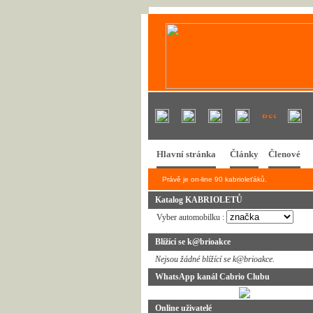
Hlavní stránka
Články
Členové
Právě je on-line 90 kabrioleťáků.
Katalog KABRIOLETŮ
Vyber automobilku :
Blížící se k@brioakce
Nejsou žádné blížící se k@brioakce.
WhatsApp kanál Cabrio Clubu
Online uživatelé