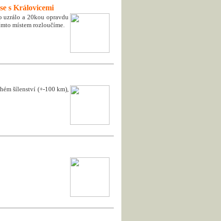
se s Královicemi
to uzrálo a 20kou opravdu
 tímto místem rozloučíme.
uhém šílenství (+-100 km),