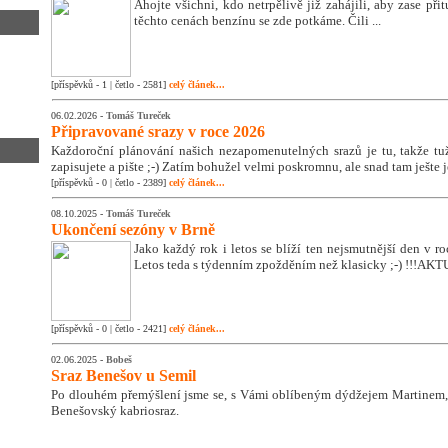
Ahojte všichni, kdo netrpělivě již zahájili, aby zase přit
těchto cenách benzínu se zde potkáme. Čili ...
[příspěvků - 1 | četlo - 2581]
celý článek...
06.02.2026 -
Tomáš Tureček
Připravované srazy v roce 2026
Každoroční plánování našich nezapomenutelných srazů je tu, takže tužk
zapisujete a pište ;-) Zatím bohužel velmi poskromnu, ale snad tam ješte 
[příspěvků - 0 | četlo - 2389]
celý článek...
08.10.2025 -
Tomáš Tureček
Ukončení sezóny v Brně
Jako každý rok i letos se blíží ten nejsmutnější den v 
Letos teda s týdenním zpožděním než klasicky ;-) !!!A
[příspěvků - 0 | četlo - 2421]
celý článek...
02.06.2025 -
Bobeš
Sraz Benešov u Semil
Po dlouhém přemýšlení jsme se, s Vámi oblíbeným dýdžejem Martinem, 
Benešovský kabriosraz.