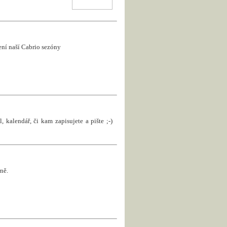
jení naší Cabrio sezóny
, kalendář, či kam zapisujete a pište ;-)
ně.