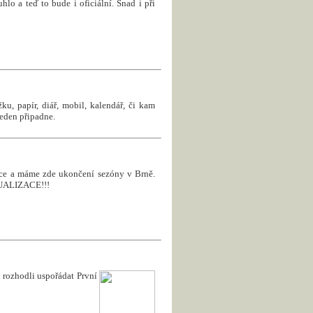
uhlo a teď to bude i oficiální. Snad i při
u, papír, diář, mobil, kalendář, či kam
jeden připadne.
roce a máme zde ukončení sezóny v Brně.
KTUALIZACE!!!
rozhodli uspořádat První