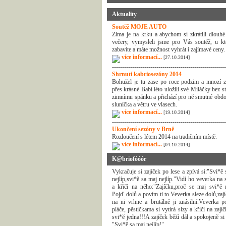
Aktuality
Soutěž MOJE AUTO
Zima je na krku a abychom si zkrátili dlouhé
večery, vymysleli jsme pro Vás soutěž, u kt
zabavíte a máte možnost vyhrát i zajímavé ceny.
více informací...
[27.10.2014]
--------------------------------------------------------
Shrnutí kabriosezóny 2014
Bohužel je tu zase po roce podzim a mnozí z
přes krásné Babí léto uložili své Miláčky bez s
zimnímu spánku a přichází pro ně smutné obdo
sluníčka a větru ve vlasech.
více informací...
[19.10.2014]
--------------------------------------------------------
Ukončení sezóny v Brně
Rozloučení s létem 2014 na tradičním místě.
více informací...
[04.10.2014]
K@briofóóór
Vykračuje si zajíček po lese a zpívá si:"Svi*ě
nejlíp,svi*ě sa maj nejlíp."Vidí ho veverka na
a křičí na něho:"Zajíčku,proč se maj svi*ě n
Pojď dolů a povím ti to.Veverka sleze dolů,zaj
na ni vrhne a brutálně ji znásilní.Veverka p
pláče, pěstičkama si vytírá slzy a křičí na zají
svi*ě jedna!!!A zajíček běží dál a spokojeně si
"Svi*ě sa maj nejlíp!"