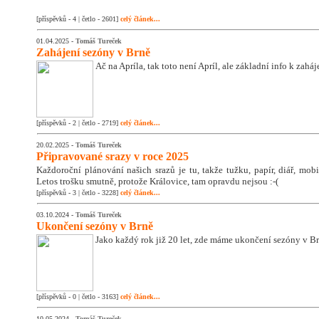
[příspěvků - 4 | četlo - 2601]
celý článek...
01.04.2025 -
Tomáš Tureček
Zahájení sezóny v Brně
Ač na Apríla, tak toto není Apríl, ale základní info k zahá
[příspěvků - 2 | četlo - 2719]
celý článek...
20.02.2025 -
Tomáš Tureček
Připravované srazy v roce 2025
Každoroční plánování našich srazů je tu, takže tužku, papír, diář, mobil
Letos trošku smutně, protože Královice, tam opravdu nejsou :-(
[příspěvků - 3 | četlo - 3228]
celý článek...
03.10.2024 -
Tomáš Tureček
Ukončení sezóny v Brně
Jako každý rok již 20 let, zde máme ukončení sezóny v Br
[příspěvků - 0 | četlo - 3163]
celý článek...
10.05.2024 -
Tomáš Tureček