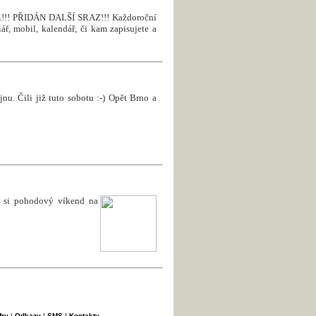
! PŘIDÁN DALŠÍ SRAZ!!! Každoroční
ář, mobil, kalendář, či kam zapisujete a
nu. Čili již tuto sobotu :-) Opět Brno a
e si pohodový víkend na
fry
|
Odkazy
|
SMS
|
Kontakty