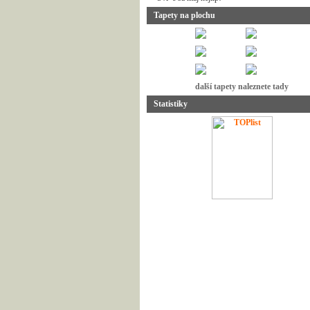
Tapety na plochu
další tapety naleznete tady
Statistiky