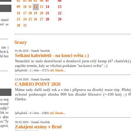
02
03
04
05
06
07
08
09
10
11
12
13
14
15
16
17
18
19
20
21
22
23
24
25
26
27
28
29
 zimní
eré se
30
31
-------
Srazy
 nás i
01.06.2026 -
Tomáš Tureček
třech k
Setkání kabrioletů - na konci světa ;-)
bí bez
Nemožné se stalo skutečností a domluvil jsem celý kemp (47 chatiček) j
zapište termín, kdy se všichni potkáme "na konci světa" ;-)
-------
[příspěvků - 2 | četlo - 3727]
celý článek...
13.04.2026 -
Tomáš Tureček
CABRIO POINT 2026
Máme tady další sudý rok a s tím i přípravu na dlouhý route trip. Přidej s
ochotní podstoupit zhruba 900 km dlouhé šílenství (+-100 km) ;-) Př
článku.
 sa maj
 stromě
ejlíp?
íček se
[příspěvků - 0 | četlo - 3280]
celý článek...
o aktu
čka:"Ty
30.03.2026 -
Tomáš Tureček
 zpívá.
Zahájení sezóny v Brně