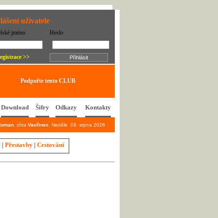
lášení uživatele
elské jméno
Heslo
egistrace >>
Podpořte tento CLUB
Download
Šifry
Odkazy
Kontakty
Roman
, zítra
Vavřinec
. Neděle 09. srpna 2026
y
|
Přestavby
|
Cestování