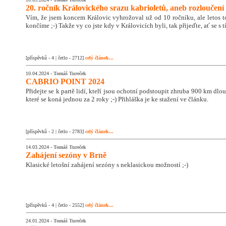
20. ročník Královického srazu kabrioletů, aneb rozloučení 
Vím, že jsem koncem Královic vyhrožoval už od 10 ročníku, ale letos 
končíme ;-) Takže vy co jste kdy v Královicích byli, tak přijeďte, ať se s
[příspěvků - 4 | četlo - 2712]
celý článek...
10.04.2024 -
Tomáš Tureček
CABRIO POINT 2024
Přidejte se k partě lidí, kteří jsou ochotní podstoupit zhruba 900 km dlo
které se koná jednou za 2 roky ;-) Přihláška je ke stažení ve článku.
[příspěvků - 2 | četlo - 2783]
celý článek...
14.03.2024 -
Tomáš Tureček
Zahájení sezóny v Brně
Klasické letošní zahájení sezóny s neklasickou možností ;-)
[příspěvků - 4 | četlo - 2552]
celý článek...
24.01.2024 -
Tomáš Tureček