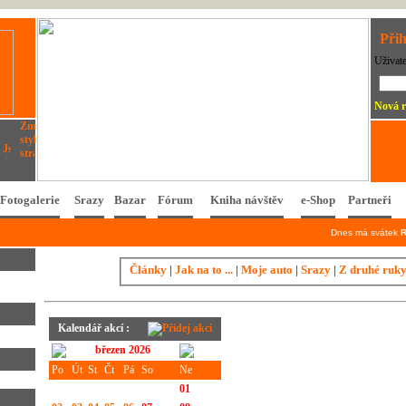
Přih
Uživat
Nová r
Fotogalerie
Srazy
Bazar
Fórum
Kniha návštěv
e-Shop
Partneři
Dnes má svátek
Články
|
Jak na to ...
|
Moje auto
|
Srazy
|
Z druhé ruk
Kalendář akcí :
březen 2026
Po
Út
St
Čt
Pá
So
Ne
01