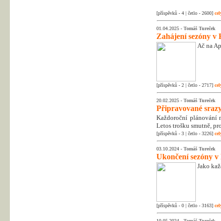
[příspěvků - 4 | četlo - 2600]
cel
01.04.2025 -
Tomáš Tureček
Zahájení sezóny v 
Ač na Apr
[příspěvků - 2 | četlo - 2717]
cel
20.02.2025 -
Tomáš Tureček
Připravované srazy
Každoroční plánování na
Letos trošku smutně, pr
[příspěvků - 3 | četlo - 3226]
cel
03.10.2024 -
Tomáš Tureček
Ukončení sezóny v
Jako kaž
[příspěvků - 0 | četlo - 3163]
cel
10.05.2024 -
Tomáš Tureček