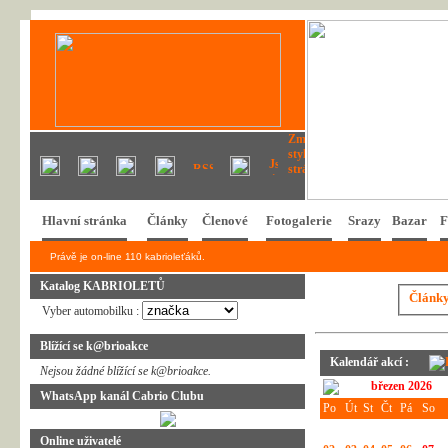
Hlavní stránka
Články
Členové
Fotogalerie
Srazy
Bazar
F
Právě je on-line 110 kabrioleťáků.
Katalog KABRIOLETŮ
Článk
Vyber automobilku :
Blížící se k@brioakce
Kalendář akcí :
Nejsou žádné blížící se k@brioakce.
březen 2026
WhatsApp kanál Cabrio Clubu
Po
Út
St
Čt
Pá
So
Online uživatelé