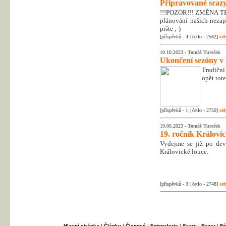
Připravované srazy
!!!POZOR!!! ZMĚNA T
plánování našich nezapo
pište ;-)
[příspěvků - 4 | četlo - 2562]
cel
10.10.2023 -
Tomáš Tureček
Ukončení sezóny v
Tradiční
opět tot
[příspěvků - 1 | četlo - 2750]
cel
19.06.2023 -
Tomáš Tureček
19. ročník Královi
Vydejme se již po dev
Královické louce.
[příspěvků - 3 | četlo - 2748]
cel
Hlavní stránka
|
Články
|
Členové
|
Fotogalerie
|
Srazy
|
Bazar
|
Fó