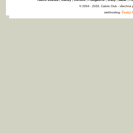
© 2004 - 2026, Cabrio Club - všechna
webhosting:
Český h