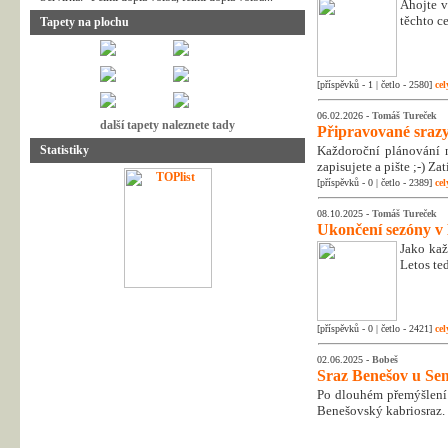
Ahojte v
těchto c
Tapety na plochu
[příspěvků - 1 | četlo - 2580]
cel
06.02.2026 -
Tomáš Tureček
další tapety naleznete tady
Připravované srazy
Statistiky
Každoroční plánování n
zapisujete a pište ;-) Z
[příspěvků - 0 | četlo - 2389]
cel
08.10.2025 -
Tomáš Tureček
Ukončení sezóny v
Jako kaž
Letos te
[příspěvků - 0 | četlo - 2421]
cel
02.06.2025 -
Bobeš
Sraz Benešov u Sem
Po dlouhém přemýšlení 
Benešovský kabriosraz.