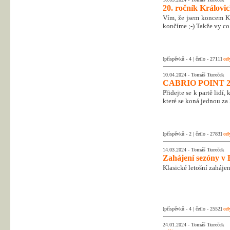
20. ročník Královic
Vím, že jsem koncem Kr
končíme ;-) Takže vy co 
[příspěvků - 4 | četlo - 2711]
cel
10.04.2024 -
Tomáš Tureček
CABRIO POINT 2
Přidejte se k partě lidí
které se koná jednou za 
[příspěvků - 2 | četlo - 2783]
cel
14.03.2024 -
Tomáš Tureček
Zahájení sezóny v 
Klasické letošní zahájen
[příspěvků - 4 | četlo - 2552]
cel
24.01.2024 -
Tomáš Tureček