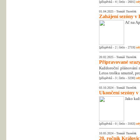
[příspěvků - 4 | četlo - 2601]
cel
01.04.2025 -
Tomáš Tureček
Zahájení sezóny v 
Ač na Apr
[příspěvků - 2 | četlo - 2719]
cel
20.02.2025 -
Tomáš Tureček
Připravované srazy
Každoroční plánování na
Letos trošku smutně, pr
[příspěvků - 3 | četlo - 3230]
cel
03.10.2024 -
Tomáš Tureček
Ukončení sezóny v
Jako kaž
[příspěvků - 0 | četlo - 3163]
cel
10.05.2024 -
Tomáš Tureček
20. ročník Královic