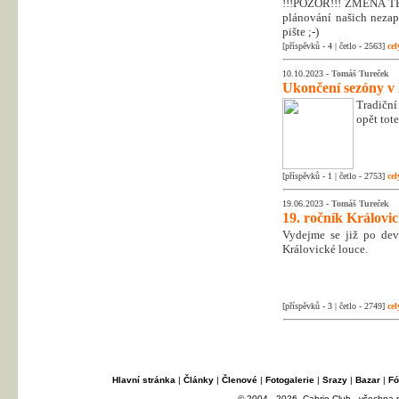
!!!POZOR!!! ZMĚNA T
plánování našich nezapo
pište ;-)
[příspěvků - 4 | četlo - 2563]
cel
10.10.2023 -
Tomáš Tureček
Ukončení sezóny v
Tradiční
opět tot
[příspěvků - 1 | četlo - 2753]
cel
19.06.2023 -
Tomáš Tureček
19. ročník Královi
Vydejme se již po dev
Královické louce.
[příspěvků - 3 | četlo - 2749]
cel
Hlavní stránka
|
Články
|
Členové
|
Fotogalerie
|
Srazy
|
Bazar
|
Fó
© 2004 - 2026, Cabrio Club - všechna