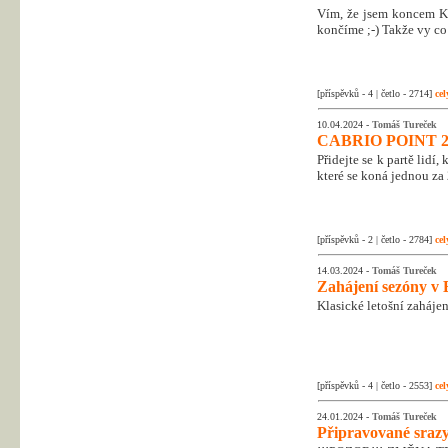
Vím, že jsem koncem Kr
končíme ;-) Takže vy co 
[příspěvků - 4 | četlo - 2714]
cel
10.04.2024 -
Tomáš Tureček
CABRIO POINT 2
Přidejte se k partě lidí
které se koná jednou za 
[příspěvků - 2 | četlo - 2784]
cel
14.03.2024 -
Tomáš Tureček
Zahájení sezóny v 
Klasické letošní zahájen
[příspěvků - 4 | četlo - 2553]
cel
24.01.2024 -
Tomáš Tureček
Připravované srazy