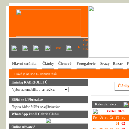
Hlavní stránka
Články
Členové
Fotogalerie
Srazy
Bazar
F
Právě je on-line 69 kabrioleťáků.
Katalog KABRIOLETŮ
Článk
Vyber automobilku :
Blížící se k@brioakce
Kalendář akcí :
Nejsou žádné blížící se k@brioakce.
květen 2026
WhatsApp kanál Cabrio Clubu
Po
Út
St
Čt
Pá
So
01
02
Online uživatelé