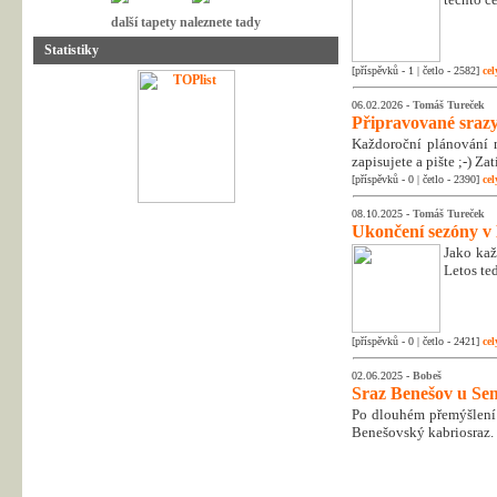
další tapety naleznete tady
Statistiky
[příspěvků - 1 | četlo - 2582]
cel
06.02.2026 -
Tomáš Tureček
Připravované srazy
Každoroční plánování n
zapisujete a pište ;-) Z
[příspěvků - 0 | četlo - 2390]
cel
08.10.2025 -
Tomáš Tureček
Ukončení sezóny v
Jako kaž
Letos te
[příspěvků - 0 | četlo - 2421]
cel
02.06.2025 -
Bobeš
Sraz Benešov u Sem
Po dlouhém přemýšlení 
Benešovský kabriosraz.