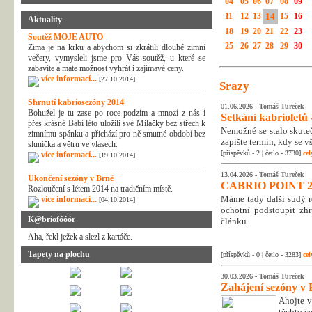
04
05
06
07
08
09
11
12
13
14
15
16
Aktuality
18
19
20
21
22
23
Soutěž MOJE AUTO
25
26
27
28
29
30
Zima je na krku a abychom si zkrátili dlouhé zimní
večery, vymysleli jsme pro Vás soutěž, u které se
zabavíte a máte možnost vyhrát i zajímavé ceny.
více informací...
[27.10.2014]
Srazy
---------------------------------------------------------------
Shrnutí kabriosezóny 2014
01.06.2026 -
Tomáš Tureček
Bohužel je tu zase po roce podzim a mnozí z nás i
Setkání kabrioletů -
přes krásné Babí léto uložili své Miláčky bez střech k
Nemožné se stalo skuteč
zimnímu spánku a přichází pro ně smutné období bez
zapište termín, kdy se v
sluníčka a větru ve vlasech.
[příspěvků - 2 | četlo - 3730]
cel
více informací...
[19.10.2014]
---------------------------------------------------------------
13.04.2026 -
Tomáš Tureček
Ukončení sezóny v Brně
CABRIO POINT 2
Rozloučení s létem 2014 na tradičním místě.
Máme tady další sudý rok
více informací...
[04.10.2014]
ochotní podstoupit zhr
K@briofóóór
článku.
Aha, řekl ježek a slezl z kartáče.
Tapety na plochu
[příspěvků - 0 | četlo - 3283]
cel
30.03.2026 -
Tomáš Tureček
Zahájení sezóny v 
Ahojte v
těchto c