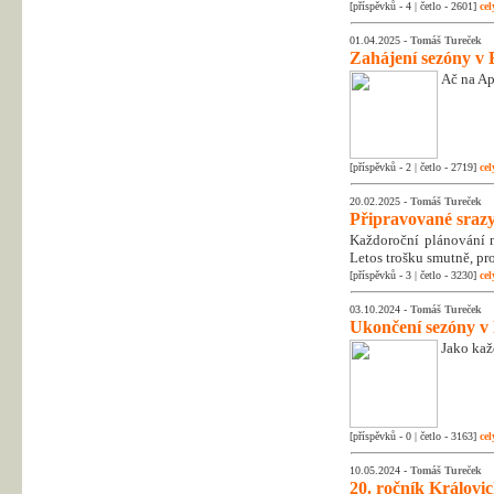
[příspěvků - 4 | četlo - 2601]
cel
01.04.2025 -
Tomáš Tureček
Zahájení sezóny v 
Ač na Apr
[příspěvků - 2 | četlo - 2719]
cel
20.02.2025 -
Tomáš Tureček
Připravované srazy
Každoroční plánování na
Letos trošku smutně, pr
[příspěvků - 3 | četlo - 3230]
cel
03.10.2024 -
Tomáš Tureček
Ukončení sezóny v
Jako kaž
[příspěvků - 0 | četlo - 3163]
cel
10.05.2024 -
Tomáš Tureček
20. ročník Královic