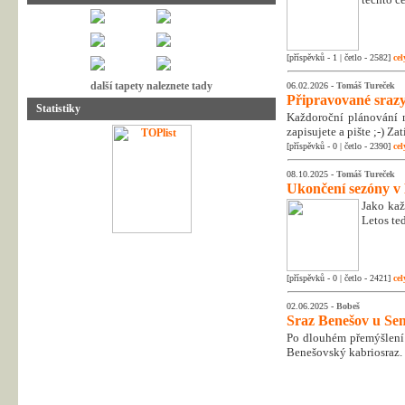
[příspěvků - 1 | četlo - 2582]
cel
další tapety naleznete tady
06.02.2026 -
Tomáš Tureček
Připravované srazy
Statistiky
Každoroční plánování n
zapisujete a pište ;-) Z
[příspěvků - 0 | četlo - 2390]
cel
08.10.2025 -
Tomáš Tureček
Ukončení sezóny v
Jako kaž
Letos te
[příspěvků - 0 | četlo - 2421]
cel
02.06.2025 -
Bobeš
Sraz Benešov u Sem
Po dlouhém přemýšlení 
Benešovský kabriosraz.