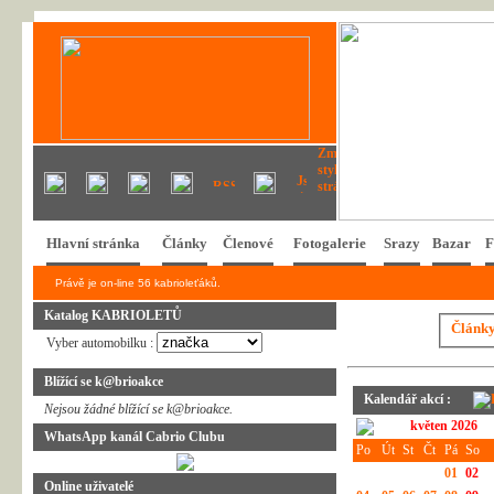
Hlavní stránka
Články
Členové
Fotogalerie
Srazy
Bazar
F
Právě je on-line 56 kabrioleťáků.
Katalog KABRIOLETŮ
Článk
Vyber automobilku :
Blížící se k@brioakce
Kalendář akcí :
Nejsou žádné blížící se k@brioakce.
květen 2026
WhatsApp kanál Cabrio Clubu
Po
Út
St
Čt
Pá
So
01
02
Online uživatelé