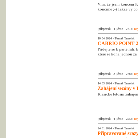
Vím, že jsem koncem Kr
končíme ;-) Takže vy co 
[příspěvků - 4 | četlo - 2714]
cel
10.04.2024 -
Tomáš Tureček
CABRIO POINT 2
Přidejte se k partě lidí
které se koná jednou za 
[příspěvků - 2 | četlo - 2784]
cel
14.03.2024 -
Tomáš Tureček
Zahájení sezóny v 
Klasické letošní zahájen
[příspěvků - 4 | četlo - 2553]
cel
24.01.2024 -
Tomáš Tureček
Připravované srazy