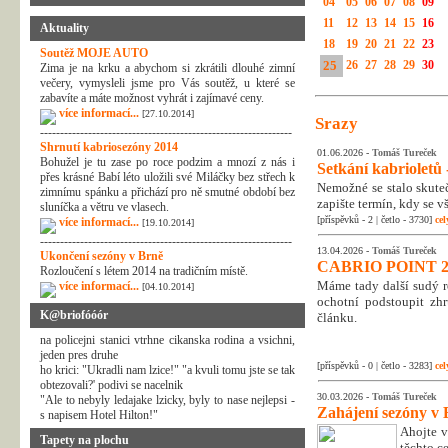
04
05
06
07
08
09
11
12
13
14
15
16
Aktuality
18
19
20
21
22
23
Soutěž MOJE AUTO
25
26
27
28
29
30
Zima je na krku a abychom si zkrátili dlouhé zimní
večery, vymysleli jsme pro Vás soutěž, u které se
zabavíte a máte možnost vyhrát i zajímavé ceny.
více informací...
[27.10.2014]
Srazy
---------------------------------------------------------------
Shrnutí kabriosezóny 2014
01.06.2026 -
Tomáš Tureček
Bohužel je tu zase po roce podzim a mnozí z nás i
Setkání kabrioletů -
přes krásné Babí léto uložili své Miláčky bez střech k
Nemožné se stalo skuteč
zimnímu spánku a přichází pro ně smutné období bez
zapište termín, kdy se v
sluníčka a větru ve vlasech.
[příspěvků - 2 | četlo - 3730]
cel
více informací...
[19.10.2014]
---------------------------------------------------------------
13.04.2026 -
Tomáš Tureček
Ukončení sezóny v Brně
CABRIO POINT 2
Rozloučení s létem 2014 na tradičním místě.
Máme tady další sudý rok
více informací...
[04.10.2014]
ochotní podstoupit zhr
K@briofóóór
článku.
na policejni stanici vtrhne cikanska rodina a vsichni,
jeden pres druhe
[příspěvků - 0 | četlo - 3283]
cel
ho krici: "Ukradli nam lzice!" "a kvuli tomu jste se tak
obtezovali?' podivi se nacelnik
30.03.2026 -
Tomáš Tureček
"Ale to nebyly ledajake lzicky, byly to nase nejlepsi -
Zahájení sezóny v 
s napisem Hotel Hilton!"
Ahojte v
Tapety na plochu
těchto c