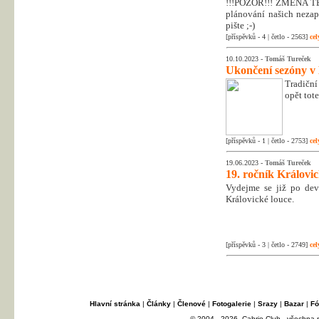
!!!POZOR!!! ZMĚNA T
plánování našich nezapo
pište ;-)
[příspěvků - 4 | četlo - 2563]
cel
10.10.2023 -
Tomáš Tureček
Ukončení sezóny v
Tradiční
opět tot
[příspěvků - 1 | četlo - 2753]
cel
19.06.2023 -
Tomáš Tureček
19. ročník Královi
Vydejme se již po dev
Královické louce.
[příspěvků - 3 | četlo - 2749]
cel
Hlavní stránka
|
Články
|
Členové
|
Fotogalerie
|
Srazy
|
Bazar
|
Fó
© 2004 - 2026, Cabrio Club - všechna