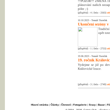
!!!POZOR!!! ZMĚNA T
plánování našich nezapo
pište ;-)
[příspěvků - 4 | četlo - 2563]
cel
10.10.2023 -
Tomáš Tureček
Ukončení sezóny v
Tradiční
opět tot
[příspěvků - 1 | četlo - 2753]
cel
19.06.2023 -
Tomáš Tureček
19. ročník Královi
Vydejme se již po dev
Královické louce.
[příspěvků - 3 | četlo - 2749]
cel
Hlavní stránka
|
Články
|
Členové
|
Fotogalerie
|
Srazy
|
Bazar
|
Fó
© 2004 - 2026, Cabrio Club - všechna