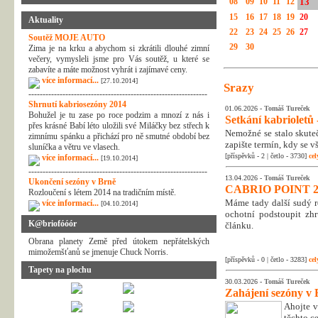
08
09
10
11
12
13
15
16
17
18
19
20
Aktuality
22
23
24
25
26
27
Soutěž MOJE AUTO
29
30
Zima je na krku a abychom si zkrátili dlouhé zimní
večery, vymysleli jsme pro Vás soutěž, u které se
zabavíte a máte možnost vyhrát i zajímavé ceny.
více informací...
[27.10.2014]
Srazy
---------------------------------------------------------------
Shrnutí kabriosezóny 2014
01.06.2026 -
Tomáš Tureček
Bohužel je tu zase po roce podzim a mnozí z nás i
Setkání kabrioletů -
přes krásné Babí léto uložili své Miláčky bez střech k
Nemožné se stalo skuteč
zimnímu spánku a přichází pro ně smutné období bez
zapište termín, kdy se v
sluníčka a větru ve vlasech.
[příspěvků - 2 | četlo - 3730]
cel
více informací...
[19.10.2014]
---------------------------------------------------------------
13.04.2026 -
Tomáš Tureček
Ukončení sezóny v Brně
CABRIO POINT 2
Rozloučení s létem 2014 na tradičním místě.
Máme tady další sudý rok
více informací...
[04.10.2014]
ochotní podstoupit zhr
K@briofóóór
článku.
Obrana planety Země před útokem nepřátelských
mimožemšťanů se jmenuje Chuck Norris.
[příspěvků - 0 | četlo - 3283]
cel
Tapety na plochu
30.03.2026 -
Tomáš Tureček
Zahájení sezóny v 
Ahojte v
těchto c