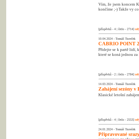
Vím, že jsem koncem Kr
končíme ;-) Takže vy co 
[příspěvků - 4 | četlo - 2714]
cel
10.04.2024 -
Tomáš Tureček
CABRIO POINT 2
Přidejte se k partě lidí
které se koná jednou za 
[příspěvků - 2 | četlo - 2784]
cel
14.03.2024 -
Tomáš Tureček
Zahájení sezóny v 
Klasické letošní zahájen
[příspěvků - 4 | četlo - 2553]
cel
24.01.2024 -
Tomáš Tureček
Připravované srazy