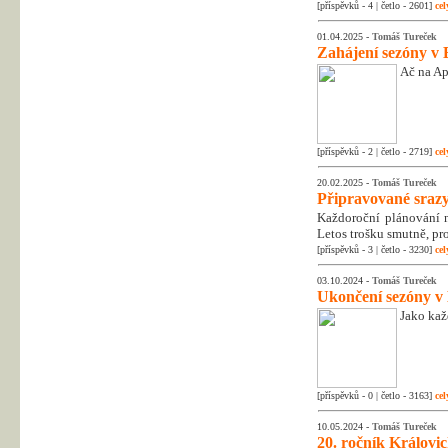
[příspěvků - 4 | četlo - 2601]
cel
01.04.2025 -
Tomáš Tureček
Zahájení sezóny v 
Ač na Apr
[příspěvků - 2 | četlo - 2719]
cel
20.02.2025 -
Tomáš Tureček
Připravované srazy
Každoroční plánování na
Letos trošku smutně, pr
[příspěvků - 3 | četlo - 3230]
cel
03.10.2024 -
Tomáš Tureček
Ukončení sezóny v
Jako kaž
[příspěvků - 0 | četlo - 3163]
cel
10.05.2024 -
Tomáš Tureček
20. ročník Královic