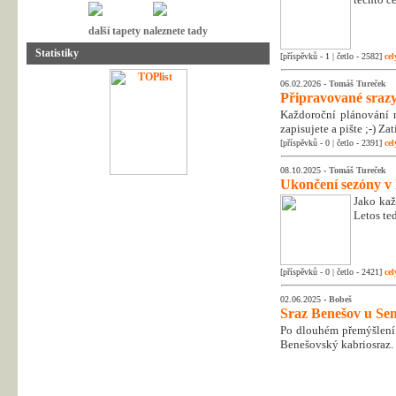
další tapety naleznete tady
Statistiky
[příspěvků - 1 | četlo - 2582]
cel
06.02.2026 -
Tomáš Tureček
Připravované srazy
Každoroční plánování n
zapisujete a pište ;-) Z
[příspěvků - 0 | četlo - 2391]
cel
08.10.2025 -
Tomáš Tureček
Ukončení sezóny v
Jako kaž
Letos te
[příspěvků - 0 | četlo - 2421]
cel
02.06.2025 -
Bobeš
Sraz Benešov u Sem
Po dlouhém přemýšlení 
Benešovský kabriosraz.