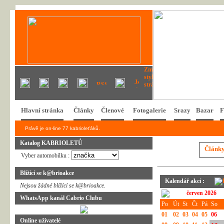
Hlavní stránka
Články
Členové
Fotogalerie
Srazy
Bazar
F
Právě je on-line 77 kabrioleťáků.
Katalog KABRIOLETŮ
Článk
Vyber automobilku :
Blížící se k@brioakce
Kalendář akcí :
Nejsou žádné blížící se k@brioakce.
červen 2026
WhatsApp kanál Cabrio Clubu
Po
Út
St
Čt
Pá
So
01
02
03
04
05
06
Online uživatelé