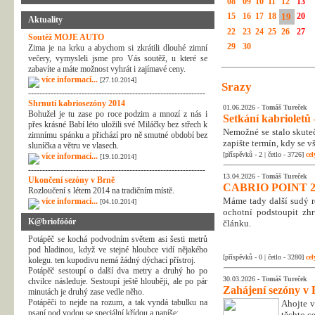
08
09
10
11
12
13
15
16
17
18
19
20
Aktuality
22
23
24
25
26
27
Soutěž MOJE AUTO
29
30
Zima je na krku a abychom si zkrátili dlouhé zimní
večery, vymysleli jsme pro Vás soutěž, u které se
zabavíte a máte možnost vyhrát i zajímavé ceny.
více informací...
[27.10.2014]
Srazy
---------------------------------------------------------------
Shrnutí kabriosezóny 2014
01.06.2026 -
Tomáš Tureček
Bohužel je tu zase po roce podzim a mnozí z nás i
Setkání kabrioletů -
přes krásné Babí léto uložili své Miláčky bez střech k
Nemožné se stalo skuteč
zimnímu spánku a přichází pro ně smutné období bez
zapište termín, kdy se v
sluníčka a větru ve vlasech.
[příspěvků - 2 | četlo - 3726]
cel
více informací...
[19.10.2014]
---------------------------------------------------------------
13.04.2026 -
Tomáš Tureček
Ukončení sezóny v Brně
CABRIO POINT 2
Rozloučení s létem 2014 na tradičním místě.
Máme tady další sudý rok
více informací...
[04.10.2014]
ochotní podstoupit zhr
K@briofóóór
článku.
Potápěč se kochá podvodním světem asi šesti metrů
pod hladinou, když ve stejné hloubce vidí nějakého
[příspěvků - 0 | četlo - 3280]
cel
kolegu. ten kupodivu nemá žádný dýchací přístroj.
Potápěč sestoupí o další dva metry a druhý ho po
30.03.2026 -
Tomáš Tureček
chvilce následuje. Sestoupí ještě hlouběji, ale po pár
Zahájení sezóny v 
minutách je druhý zase vedle něho.
Potápěči to nejde na rozum, a tak vyndá tabulku na
Ahojte v
psaní pod vodou se speciální křídou a napíše:
těchto c