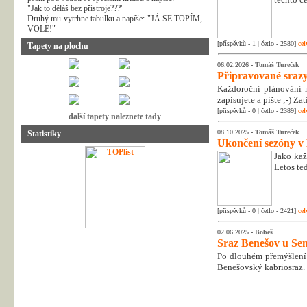
"Jak to děláš bez přístroje???"
Druhý mu vytrhne tabulku a napíše: "JÁ SE TOPÍM,
VOLE!"
[příspěvků - 1 | četlo - 2580]
cel
Tapety na plochu
06.02.2026 -
Tomáš Tureček
Připravované srazy
Každoroční plánování n
zapisujete a pište ;-) Z
[příspěvků - 0 | četlo - 2389]
cel
další tapety naleznete tady
08.10.2025 -
Tomáš Tureček
Statistiky
Ukončení sezóny v
Jako kaž
Letos te
[příspěvků - 0 | četlo - 2421]
cel
02.06.2025 -
Bobeš
Sraz Benešov u Sem
Po dlouhém přemýšlení 
Benešovský kabriosraz.