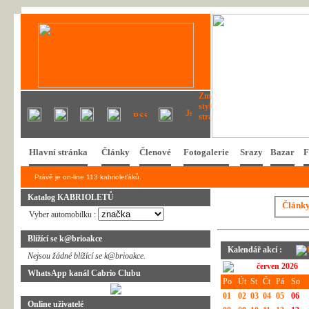
Hlavní stránka
Články
Členové
Fotogalerie
Srazy
Bazar
F
Právě je on-line 113 kabrioleťáků.
Katalog KABRIOLETŮ
Článk
Vyber automobilku :
Blížící se k@brioakce
Kalendář akcí :
Nejsou žádné blížící se k@brioakce.
červen 2026
WhatsApp kanál Cabrio Clubu
Po
Út
St
Čt
Pá
So
01
02
03
04
05
06
Online uživatelé