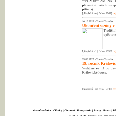
!!!POZOR!!! ZMĚNA T
plánování našich nezapo
pište ;-)
[příspěvků - 4 | četlo - 2562]
cel
10.10.2023 -
Tomáš Tureček
Ukončení sezóny v
Tradiční
opět tot
[příspěvků - 1 | četlo - 2750]
cel
19.06.2023 -
Tomáš Tureček
19. ročník Královi
Vydejme se již po dev
Královické louce.
[příspěvků - 3 | četlo - 2748]
cel
Hlavní stránka
|
Články
|
Členové
|
Fotogalerie
|
Srazy
|
Bazar
|
Fó
© 2004 - 2026, Cabrio Club - všechna