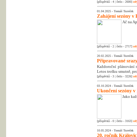
[příspěvků - 4 | četlo - 2600]
cel
01.04.2025 -
Tomáš Tureček
Zahájení sezóny v 
Ač na Apr
[příspěvků - 2 | četlo - 2717]
cel
20.02.2025 -
Tomáš Tureček
Připravované srazy
Každoroční plánování na
Letos trošku smutně, pr
[příspěvků - 3 | četlo - 3226]
cel
03.10.2024 -
Tomáš Tureček
Ukončení sezóny v
Jako kaž
[příspěvků - 0 | četlo - 3163]
cel
10.05.2024 -
Tomáš Tureček
20. ročník Královic