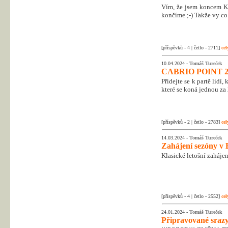
Vím, že jsem koncem Kr
končíme ;-) Takže vy co 
[příspěvků - 4 | četlo - 2711]
cel
10.04.2024 -
Tomáš Tureček
CABRIO POINT 2
Přidejte se k partě lidí
které se koná jednou za 
[příspěvků - 2 | četlo - 2783]
cel
14.03.2024 -
Tomáš Tureček
Zahájení sezóny v 
Klasické letošní zahájen
[příspěvků - 4 | četlo - 2552]
cel
24.01.2024 -
Tomáš Tureček
Připravované srazy