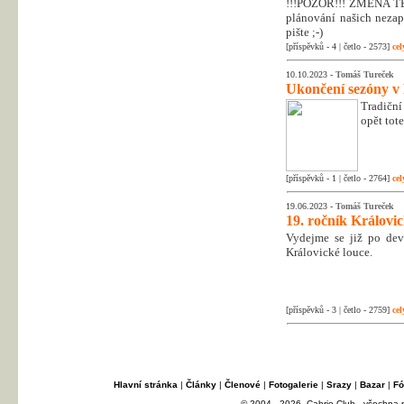
!!!POZOR!!! ZMĚNA T
plánování našich nezapo
pište ;-)
[příspěvků - 4 | četlo - 2573]
cel
10.10.2023 -
Tomáš Tureček
Ukončení sezóny v
Tradiční
opět tot
[příspěvků - 1 | četlo - 2764]
cel
19.06.2023 -
Tomáš Tureček
19. ročník Královi
Vydejme se již po dev
Královické louce.
[příspěvků - 3 | četlo - 2759]
cel
Hlavní stránka
|
Články
|
Členové
|
Fotogalerie
|
Srazy
|
Bazar
|
Fó
© 2004 - 2026, Cabrio Club - všechna