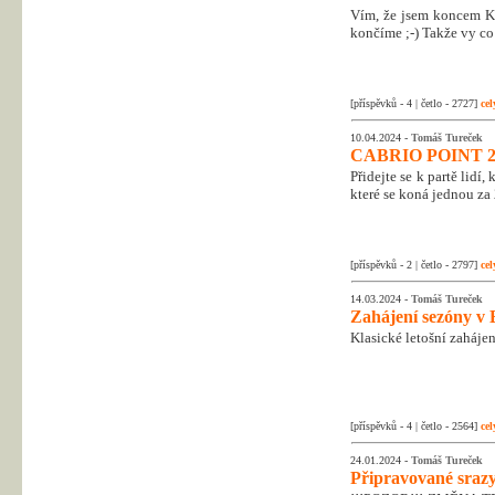
Vím, že jsem koncem Kr
končíme ;-) Takže vy co 
[příspěvků - 4 | četlo - 2727]
cel
10.04.2024 -
Tomáš Tureček
CABRIO POINT 2
Přidejte se k partě lidí
které se koná jednou za 
[příspěvků - 2 | četlo - 2797]
cel
14.03.2024 -
Tomáš Tureček
Zahájení sezóny v 
Klasické letošní zahájen
[příspěvků - 4 | četlo - 2564]
cel
24.01.2024 -
Tomáš Tureček
Připravované srazy