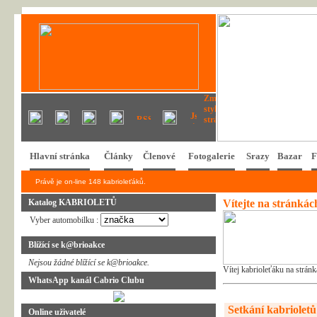
Hlavní stránka
Články
Členové
Fotogalerie
Srazy
Bazar
F
Právě je on-line 148 kabrioleťáků.
Katalog KABRIOLETŮ
Vítejte na stránká
Vyber automobilku :
Blížící se k@brioakce
Nejsou žádné blížící se k@brioakce.
Vítej kabrioleťáku na strán
WhatsApp kanál Cabrio Clubu
Setkání kabrioletů 
Online uživatelé