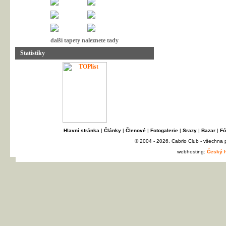
další tapety naleznete tady
Statistiky
Hlavní stránka
|
Články
|
Členové
|
Fotogalerie
|
Srazy
|
Bazar
|
Fó
© 2004 - 2026, Cabrio Club - všechna
webhosting:
Český h