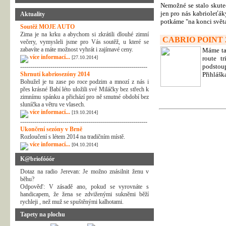
Nemožné se stalo skute
jen pro nás kabrioleťák
Aktuality
potkáme "na konci světa
Soutěž MOJE AUTO
Zima je na krku a abychom si zkrátili dlouhé zimní
CABRIO POINT 
večery, vymysleli jsme pro Vás soutěž, u které se
zabavíte a máte možnost vyhrát i zajímavé ceny.
Máme tad
více informací...
[27.10.2014]
route tr
podstoup
---------------------------------------------------------------
Shrnutí kabriosezóny 2014
Přihláška
Bohužel je tu zase po roce podzim a mnozí z nás i
přes krásné Babí léto uložili své Miláčky bez střech k
zimnímu spánku a přichází pro ně smutné období bez
sluníčka a větru ve vlasech.
více informací...
[19.10.2014]
---------------------------------------------------------------
Ukončení sezóny v Brně
Rozloučení s létem 2014 na tradičním místě.
více informací...
[04.10.2014]
K@briofóóór
Dotaz na radio Jerevan: Je možno znásilnit ženu v
běhu?
Odpověď: V zásadě ano, pokud se vyrovnáte s
handicapem, že žena se zdviženými sukněmi běží
rychleji , než muž se spuštěnými kalhotami.
Tapety na plochu