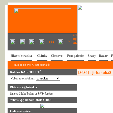
Hlavní stránka
Články
Členové
Fotogalerie
Srazy
Bazar
F
Právě je on-line 77 kabrioleťáků.
Katalog KABRIOLETŮ
[3636] - jirkakuba8
Vyber automobilku :
Blížící se k@brioakce
Nejsou žádné blížící se k@brioakce.
WhatsApp kanál Cabrio Clubu
Online uživatelé