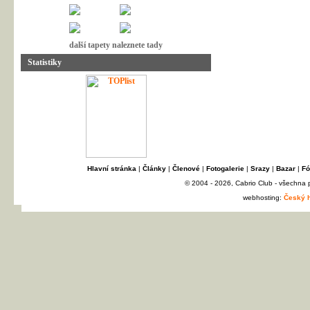
další tapety naleznete tady
Statistiky
Hlavní stránka
|
Články
|
Členové
|
Fotogalerie
|
Srazy
|
Bazar
|
Fó
© 2004 - 2026, Cabrio Club - všechna
webhosting:
Český h