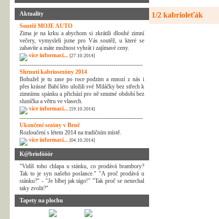
Aktuality
1/2 kabrioleťák
Soutěž MOJE AUTO
Zima je na krku a abychom si zkrátili dlouhé zimní
večery, vymysleli jsme pro Vás soutěž, u které se
zabavíte a máte možnost vyhrát i zajímavé ceny.
více informací...
[27.10.2014]
---------------------------------------------------------------
Shrnutí kabriosezóny 2014
Bohužel je tu zase po roce podzim a mnozí z nás i
přes krásné Babí léto uložili své Miláčky bez střech k
zimnímu spánku a přichází pro ně smutné období bez
sluníčka a větru ve vlasech.
více informací...
[19.10.2014]
---------------------------------------------------------------
Ukončení sezóny v Brně
Rozloučení s létem 2014 na tradičním místě.
více informací...
[04.10.2014]
K@briofóóór
"Vidíš toho chlapa u stánku, co prodává brambory?
Tak to je syn našeho poslance." "A proč prodává u
stánku?" - "Je blbej jak tágo!" "Tak proč se nenechal
taky zvolit?"
Tapety na plochu