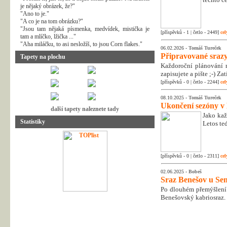
je nějaký obrázek, že?"
"Ano to je."
"A co je na tom obrázku?"
"Jsou tam nějaká písmenka, medvídek, mistička je
[příspěvků - 1 | četlo - 2449]
cel
tam a mlíčko, lžička ..."
"Aha miláčku, to asi nesložíš, to jsou Corn flakes."
06.02.2026 -
Tomáš Tureček
Připravované srazy
Tapety na plochu
Každoroční plánování n
zapisujete a pište ;-) Z
[příspěvků - 0 | četlo - 2244]
cel
08.10.2025 -
Tomáš Tureček
Ukončení sezóny v
další tapety naleznete tady
Jako kaž
Statistiky
Letos te
[příspěvků - 0 | četlo - 2311]
cel
02.06.2025 -
Bobeš
Sraz Benešov u Sem
Po dlouhém přemýšlení 
Benešovský kabriosraz.