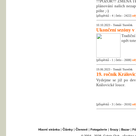
!!!POZOR!!! ZMĚNA T
plánování našich nezapo
pište ;-)
[příspěvků - 4 | četlo - 2422]
cel
10.10.2023 -
Tomáš Tureček
Ukončení sezóny v
Tradiční
opět tot
[příspěvků - 1 | četlo - 2608]
cel
19.06.2023 -
Tomáš Tureček
19. ročník Královi
Vydejme se již po dev
Královické louce.
[příspěvků - 3 | četlo - 2616]
cel
Hlavní stránka
|
Články
|
Členové
|
Fotogalerie
|
Srazy
|
Bazar
|
Fó
© 2004 - 2026, Cabrio Club - všechna