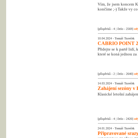
Vím, že jsem koncem Kr
končíme ;-) Takže vy co 
[příspěvků - 4 | četlo - 2569]
cel
10.04.2024 -
Tomáš Tureček
CABRIO POINT 2
Přidejte se k partě lidí
které se koná jednou za 
[příspěvků - 2 | četlo - 2640]
cel
14.03.2024 -
Tomáš Tureček
Zahájení sezóny v 
Klasické letošní zahájen
[příspěvků - 4 | četlo - 2420]
cel
24.01.2024 -
Tomáš Tureček
Připravované srazy