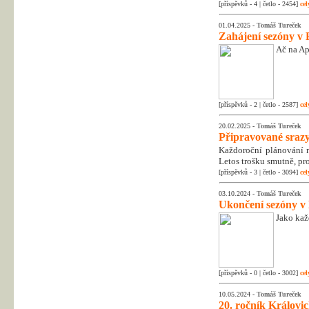
[příspěvků - 4 | četlo - 2454]
cel
01.04.2025 -
Tomáš Tureček
Zahájení sezóny v 
Ač na Apr
[příspěvků - 2 | četlo - 2587]
cel
20.02.2025 -
Tomáš Tureček
Připravované srazy
Každoroční plánování na
Letos trošku smutně, pr
[příspěvků - 3 | četlo - 3094]
cel
03.10.2024 -
Tomáš Tureček
Ukončení sezóny v
Jako kaž
[příspěvků - 0 | četlo - 3002]
cel
10.05.2024 -
Tomáš Tureček
20. ročník Královic