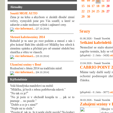
08
09
10
11
12
13
15
16
17
18
19
20
Aktuality
22
23
24
25
26
27
Soutěž MOJE AUTO
29
30
Zima je na krku a abychom si zkrátili dlouhé zimní
večery, vymysleli jsme pro Vás soutěž, u které se
zabavíte a máte možnost vyhrát i zajímavé ceny.
více informací...
[27.10.2014]
Srazy
---------------------------------------------------------------
Shrnutí kabriosezóny 2014
01.06.2026 -
Tomáš Tureček
Bohužel je tu zase po roce podzim a mnozí z nás i
Setkání kabrioletů -
přes krásné Babí léto uložili své Miláčky bez střech k
Nemožné se stalo skuteč
zimnímu spánku a přichází pro ně smutné období bez
zapište termín, kdy se v
sluníčka a větru ve vlasech.
[příspěvků - 2 | četlo - 3428]
cel
více informací...
[19.10.2014]
---------------------------------------------------------------
13.04.2026 -
Tomáš Tureček
Ukončení sezóny v Brně
CABRIO POINT 2
Rozloučení s létem 2014 na tradičním místě.
Máme tady další sudý rok
více informací...
[04.10.2014]
ochotní podstoupit zhr
K@briofóóór
článku.
Volá blondýnka manželovi na mobil:
"Miláčku, já bych s tebou potřebovala mluvit."
[příspěvků - 0 | četlo - 3077]
cel
"No tak co je?"
"No já jsem si v obchodě koupila to ... jak se to
30.03.2026 -
Tomáš Tureček
jmenuje ... no puzzle."
Zahájení sezóny v 
"Dobře a co je s nimi?"
"Nejde mi to složit."
Ahojte v
"Prosím tě, jak to, že ti nejde složit puzzle? Na krabici
těchto c