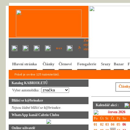
Hlavní stránka
Články
Členové
Fotogalerie
Srazy
Bazar
F
Právě je on-line 125 kabrioleťáků.
Katalog KABRIOLETŮ
Článk
Vyber automobilku :
Blížící se k@brioakce
Kalendář akcí :
Nejsou žádné blížící se k@brioakce.
červen 2026
WhatsApp kanál Cabrio Clubu
Po
Út
St
Čt
Pá
So
01
02
03
04
05
06
Online uživatelé