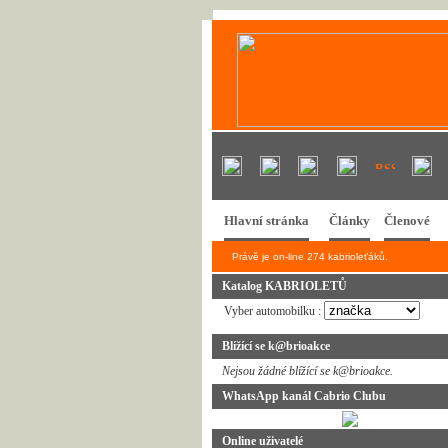
Hlavní stránka
Články
Členové
Právě je on-line 274 kabrioleťáků.
Katalog KABRIOLETŮ
Vyber automobilku :
Blížící se k@brioakce
Nejsou žádné blížící se k@brioakce.
WhatsApp kanál Cabrio Clubu
Online uživatelé