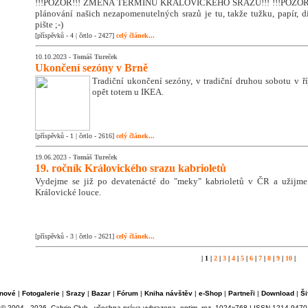
!!!POZOR!!! ZMĚNA TERMÍNU KRÁLOVICKÉHO SRAZU!!! !!!POZOR!!
plánování našich nezapomenutelných srazů je tu, takže tužku, papír, di
pište ;-)
[příspěvků - 4 | četlo - 2427]
celý článek...
10.10.2023 -
Tomáš Tureček
Ukončení sezóny v Brně
Tradiční ukončení sezóny, v tradiční druhou sobotu v říj
opět totem u IKEA.
[příspěvků - 1 | četlo - 2616]
celý článek...
19.06.2023 -
Tomáš Tureček
19. ročník Královického srazu kabrioletů
Vydejme se již po devatenácté do "meky" kabrioletů v ČR a užijm
Královické louce.
[příspěvků - 3 | četlo - 2621]
celý článek...
| 1 |
2
|
3
|
4
|
5
|
6
|
7
|
8
|
9
|
10
|
nové
|
Fotogalerie
|
Srazy
|
Bazar
|
Fórum
|
Kniha návštěv
|
e-Shop
|
Partneři
|
Download
|
Ši
© 2004 - 2026, Cabrio Club - všechna práva vyhrazena, optim. roz. 1024x768 | ISSN 1214-9470