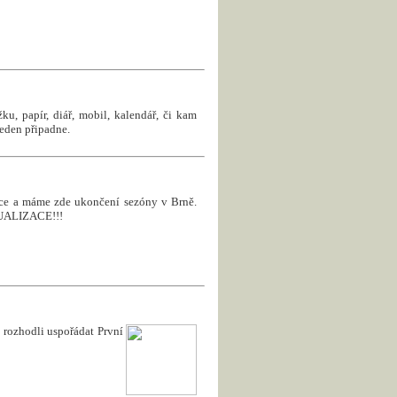
u, papír, diář, mobil, kalendář, či kam
jeden připadne.
roce a máme zde ukončení sezóny v Brně.
KTUALIZACE!!!
rozhodli uspořádat První