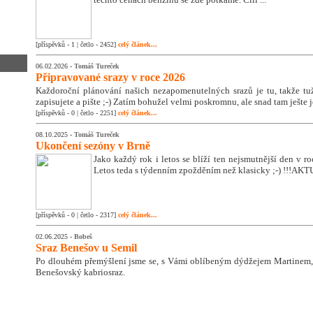
[příspěvků - 1 | četlo - 2452]
celý článek...
06.02.2026 -
Tomáš Tureček
Připravované srazy v roce 2026
Každoroční plánování našich nezapomenutelných srazů je tu, takže tužk
zapisujete a pište ;-) Zatím bohužel velmi poskromnu, ale snad tam ješte 
[příspěvků - 0 | četlo - 2251]
celý článek...
08.10.2025 -
Tomáš Tureček
Ukončení sezóny v Brně
Jako každý rok i letos se blíží ten nejsmutnější den v 
Letos teda s týdenním zpožděním než klasicky ;-) !!!A
[příspěvků - 0 | četlo - 2317]
celý článek...
02.06.2025 -
Bobeš
Sraz Benešov u Semil
Po dlouhém přemýšlení jsme se, s Vámi oblíbeným dýdžejem Martinem, 
Benešovský kabriosraz.