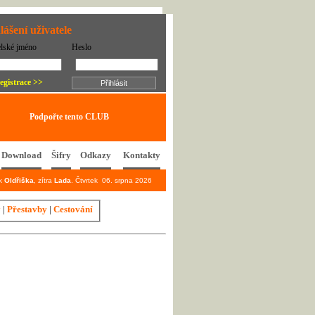
lášení uživatele
elské jméno
Heslo
egistrace >>
Podpořte tento CLUB
Download
Šifry
Odkazy
Kontakty
ek
Oldřiška
, zítra
Lada
. Čtvrtek 06. srpna 2026
y
|
Přestavby
|
Cestování