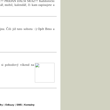
! PŘIDÁN DALŠÍ SRAZ!!! Každoroční
ář, mobil, kalendář, či kam zapisujete a
nu. Čili již tuto sobotu :-) Opět Brno a
e si pohodový víkend na
fry
|
Odkazy
|
SMS
|
Kontakty