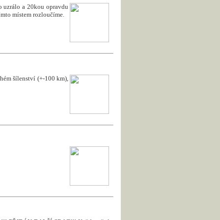
to uzrálo a 20kou opravdu
 tímto místem rozloučíme.
uhém šílenství (+-100 km),