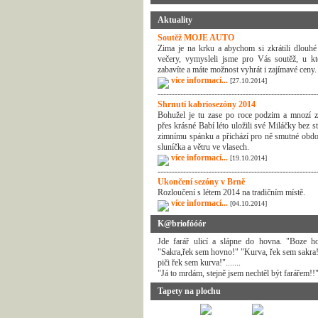
Aktuality
Soutěž MOJE AUTO
Zima je na krku a abychom si zkrátili dlouhé
večery, vymysleli jsme pro Vás soutěž, u kt
zabavíte a máte možnost vyhrát i zajímavé ceny.
více informací...
[27.10.2014]
--------------------------------------------------------
Shrnutí kabriosezóny 2014
Bohužel je tu zase po roce podzim a mnozí z
přes krásné Babí léto uložili své Miláčky bez s
zimnímu spánku a přichází pro ně smutné obdo
sluníčka a větru ve vlasech.
více informací...
[19.10.2014]
--------------------------------------------------------
Ukončení sezóny v Brně
Rozloučení s létem 2014 na tradičním místě.
více informací...
[04.10.2014]
K@briofóóór
Jde farář ulicí a slápne do hovna. "Boze h
"Sakra,řek sem hovno!" "Kurva, řek sem sakra
piči řek sem kurva!".......
"Já to mrdám, stejně jsem nechtěl být farářem!!
Tapety na plochu