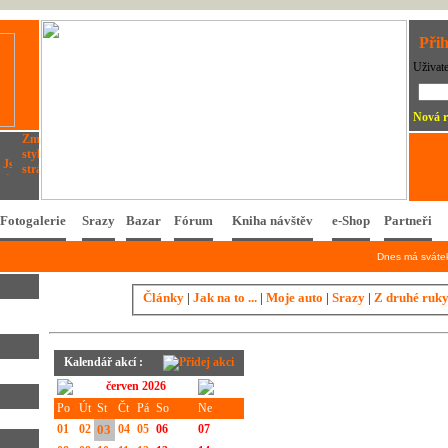
Přih
Uživat
Nová r
Fotogalerie
Srazy
Bazar
Fórum
Kniha návštěv
e-Shop
Partneři
Dnes má svát
Články
|
Jak na to ...
|
Moje auto
|
Srazy
|
Z druhé ruk
Kalendář akcí :
červen 2026
Po
Út
St
Čt
Pá
So
Ne
01
02
03
04
05
06
07