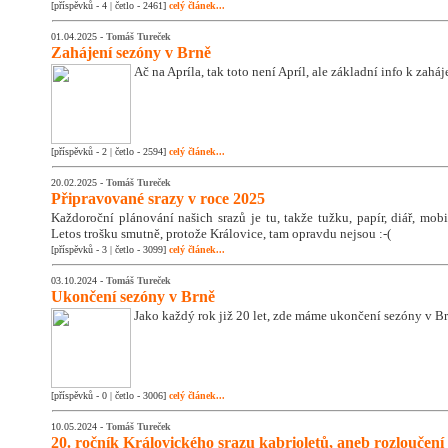
[příspěvků - 4 | četlo - 2461]
celý článek...
01.04.2025 -
Tomáš Tureček
Zahájení sezóny v Brně
Ač na Apríla, tak toto není Apríl, ale základní info k zahá
[příspěvků - 2 | četlo - 2594]
celý článek...
20.02.2025 -
Tomáš Tureček
Připravované srazy v roce 2025
Každoroční plánování našich srazů je tu, takže tužku, papír, diář, mobil
Letos trošku smutně, protože Královice, tam opravdu nejsou :-(
[příspěvků - 3 | četlo - 3099]
celý článek...
03.10.2024 -
Tomáš Tureček
Ukončení sezóny v Brně
Jako každý rok již 20 let, zde máme ukončení sezóny v Br
[příspěvků - 0 | četlo - 3006]
celý článek...
10.05.2024 -
Tomáš Tureček
20. ročník Královického srazu kabrioletů, aneb rozloučení 