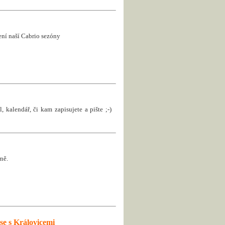
jení naší Cabrio sezóny
, kalendář, či kam zapisujete a pište ;-)
ně.
se s Královicemi