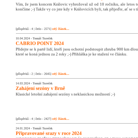
Vím, že jsem koncem Královic vyhrožoval už od 10 ročníku, ale letos 
končíme ;-) Takže vy co jste kdy v Královicích byli, tak přijeďte, ať se s
[příspěvků - 4 | četlo - 2571]
celý článek...
10.04.2024 -
Tomáš Tureček
CABRIO POINT 2024
Přidejte se k partě lidí, kteří jsou ochotní podstoupit zhruba 900 km dlo
které se koná jednou za 2 roky ;-) Přihláška je ke stažení ve článku.
[příspěvků - 2 | četlo - 2645]
celý článek...
14.03.2024 -
Tomáš Tureček
Zahájení sezóny v Brně
Klasické letošní zahájení sezóny s neklasickou možností ;-)
[příspěvků - 4 | četlo - 2427]
celý článek...
24.01.2024 -
Tomáš Tureček
Připravované srazy v roce 2024