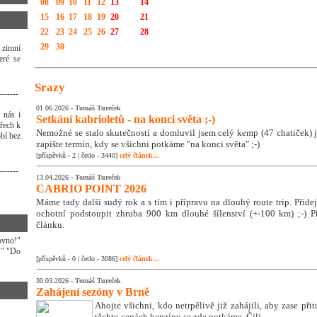
08
09
10
11
12
13
14
15
16
17
18
19
20
21
22
23
24
25
26
27
28
29
30
 zimní
eré se
Srazy
-------
01.06.2026 -
Tomáš Tureček
 nás i
Setkání kabrioletů - na konci světa ;-)
třech k
Nemožné se stalo skutečností a domluvil jsem celý kemp (47 chatiček) j
bí bez
zapište termín, kdy se všichni potkáme "na konci světa" ;-)
[příspěvků - 2 | četlo - 3440]
celý článek...
-------
13.04.2026 -
Tomáš Tureček
CABRIO POINT 2026
Máme tady další sudý rok a s tím i přípravu na dlouhý route trip. Přidej s
ochotní podstoupit zhruba 900 km dlouhé šílenství (+-100 km) ;-) Př
článku.
ovno!"
!" "Do
[příspěvků - 0 | četlo - 3086]
celý článek...
"
30.03.2026 -
Tomáš Tureček
Zahájení sezóny v Brně
Ahojte všichni, kdo netrpělivě již zahájili, aby zase přit
těchto cenách benzínu se zde potkáme. Čili ...