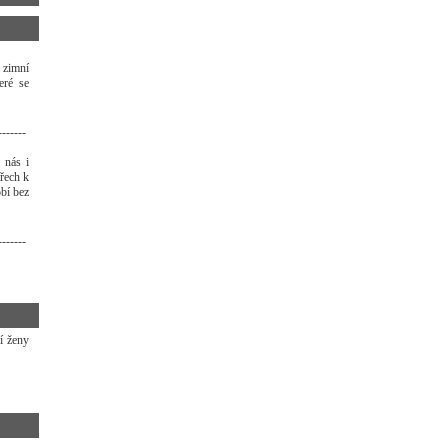
 zimní
eré se
-------
 nás i
třech k
bí bez
-------
í ženy