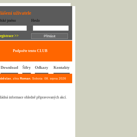
lášení uživatele
elské jméno
Heslo
egistrace >>
Podpořte tento CLUB
Download
Šifry
Odkazy
Kontakty
oběslav
, zítra
Roman
. Sobota 08. srpna 2026
 žádná informace ohledně připravovaných akcí.