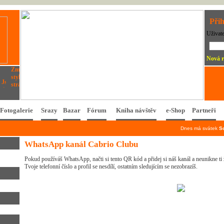
Přih
Uživat
Nová r
Fotogalerie
Srazy
Bazar
Fórum
Kniha návštěv
e-Shop
Partneři
Dnes má svátek
S
WhatsApp kanál Cabrio Clubu
Pokud používáš WhatsApp, načti si tento QR kód a přidej si náš kanál a neunikne ti
Tvoje telefonní číslo a profil se nesdílí, ostatním sledujícím se nezobrazíš.