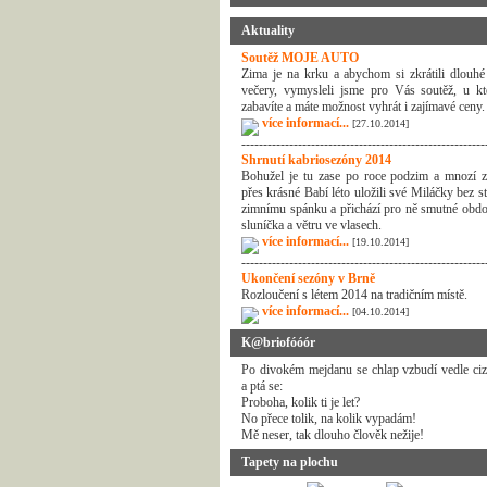
Aktuality
Soutěž MOJE AUTO
Zima je na krku a abychom si zkrátili dlouhé
večery, vymysleli jsme pro Vás soutěž, u kt
zabavíte a máte možnost vyhrát i zajímavé ceny.
více informací...
[27.10.2014]
--------------------------------------------------------
Shrnutí kabriosezóny 2014
Bohužel je tu zase po roce podzim a mnozí z
přes krásné Babí léto uložili své Miláčky bez s
zimnímu spánku a přichází pro ně smutné obdo
sluníčka a větru ve vlasech.
více informací...
[19.10.2014]
--------------------------------------------------------
Ukončení sezóny v Brně
Rozloučení s létem 2014 na tradičním místě.
více informací...
[04.10.2014]
K@briofóóór
Po divokém mejdanu se chlap vzbudí vedle ciz
a ptá se:
Proboha, kolik ti je let?
No přece tolik, na kolik vypadám!
Mě neser, tak dlouho člověk nežije!
Tapety na plochu