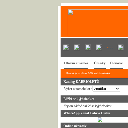
Hlavní stránka
Články
Členové
Právě je on-line 360 kabrioleťáků.
Katalog KABRIOLETŮ
Vyber automobilku :
Blížící se k@brioakce
Nejsou žádné blížící se k@brioakce.
WhatsApp kanál Cabrio Clubu
Online uživatelé