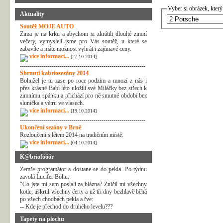
Vyber si obrázek, který
Aktuality
Soutěž MOJE AUTO
Zima je na krku a abychom si zkrátili dlouhé zimní
večery, vymysleli jsme pro Vás soutěž, u které se
zabavíte a máte možnost vyhrát i zajímavé ceny.
více informací...
[27.10.2014]
---------------------------------------------------------------
Shrnutí kabriosezóny 2014
Bohužel je tu zase po roce podzim a mnozí z nás i
přes krásné Babí léto uložili své Miláčky bez střech k
zimnímu spánku a přichází pro ně smutné období bez
sluníčka a větru ve vlasech.
více informací...
[19.10.2014]
---------------------------------------------------------------
Ukončení sezóny v Brně
Rozloučení s létem 2014 na tradičním místě.
více informací...
[04.10.2014]
K@briofóóór
Zemře programátor a dostane se do pekla. Po týdnu
zavolá Lucifer Bohu:
"Co jste mi sem poslali za blázna? Zničil mi všechny
kotle, uškrtil všechny čerty a už tři dny bezhlavě běhá
po všech chodbách pekla a řve:
-- Kde je přechod do druhého levelu???
Tapety na plochu