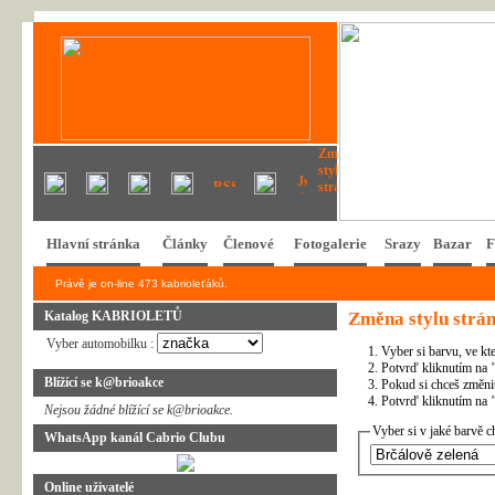
Hlavní stránka
Články
Členové
Fotogalerie
Srazy
Bazar
F
Právě je on-line 473 kabrioleťáků.
Katalog KABRIOLETŮ
Změna stylu strá
Vyber automobilku :
Vyber si barvu, ve kt
Potvrď kliknutím na
Blížící se k@brioakce
Pokud si chceš změnit 
Potvrď kliknutím na
Nejsou žádné blížící se k@brioakce.
Vyber si v jaké barvě c
WhatsApp kanál Cabrio Clubu
Online uživatelé