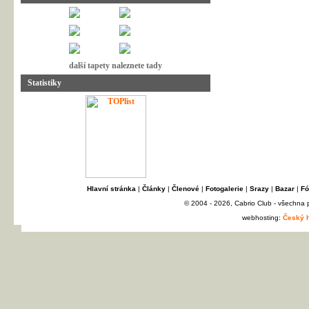
další tapety naleznete tady
Statistiky
Hlavní stránka
|
Články
|
Členové
|
Fotogalerie
|
Srazy
|
Bazar
|
Fó
© 2004 - 2026, Cabrio Club - všechna
webhosting:
Český h