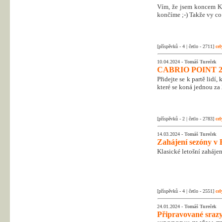
Vím, že jsem koncem Kr
končíme ;-) Takže vy co 
[příspěvků - 4 | četlo - 2711]
cel
10.04.2024 -
Tomáš Tureček
CABRIO POINT 2
Přidejte se k partě lidí
které se koná jednou za 
[příspěvků - 2 | četlo - 2783]
cel
14.03.2024 -
Tomáš Tureček
Zahájení sezóny v 
Klasické letošní zahájen
[příspěvků - 4 | četlo - 2551]
cel
24.01.2024 -
Tomáš Tureček
Připravované srazy