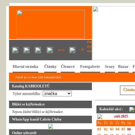
Hlavní stránka
Články
Členové
Fotogalerie
Srazy
Bazar
F
Právě je on-line 108 kabrioleťáků.
Katalog KABRIOLETŮ
Článk
Vyber automobilku :
Blížící se k@brioakce
Kalendář akcí :
Nejsou žádné blížící se k@brioakce.
září 2025
WhatsApp kanál Cabrio Clubu
Po
Út
St
Čt
Pá
So
01
02
03
04
05
06
Online uživatelé