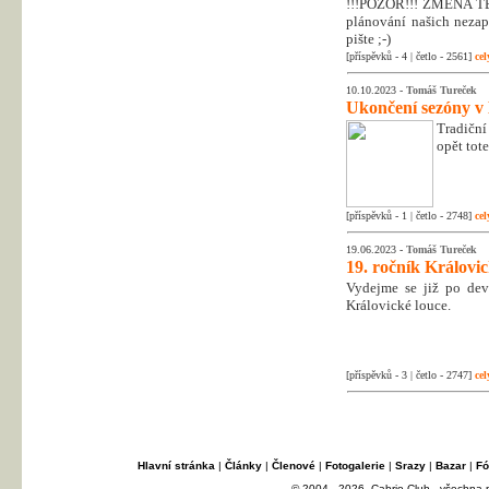
!!!POZOR!!! ZMĚNA T
plánování našich nezapo
pište ;-)
[příspěvků - 4 | četlo - 2561]
cel
10.10.2023 -
Tomáš Tureček
Ukončení sezóny v
Tradiční
opět tot
[příspěvků - 1 | četlo - 2748]
cel
19.06.2023 -
Tomáš Tureček
19. ročník Královi
Vydejme se již po dev
Královické louce.
[příspěvků - 3 | četlo - 2747]
cel
Hlavní stránka
|
Články
|
Členové
|
Fotogalerie
|
Srazy
|
Bazar
|
Fó
© 2004 - 2026, Cabrio Club - všechna