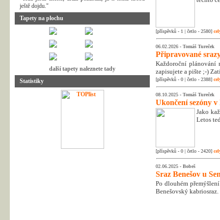
ještě dojdu."
Tapety na plochu
[příspěvků - 1 | četlo - 2580]
cel
06.02.2026 -
Tomáš Tureček
Připravované srazy
Každoroční plánování n
další tapety naleznete tady
zapisujete a pište ;-) Z
[příspěvků - 0 | četlo - 2388]
cel
Statistiky
08.10.2025 -
Tomáš Tureček
Ukončení sezóny v
Jako kaž
Letos te
[příspěvků - 0 | četlo - 2420]
cel
02.06.2025 -
Bobeš
Sraz Benešov u Sem
Po dlouhém přemýšlení 
Benešovský kabriosraz.