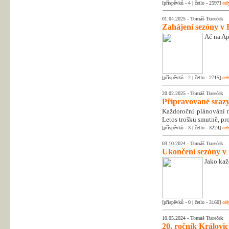
[příspěvků - 4 | četlo - 2597]
cel
01.04.2025 -
Tomáš Tureček
Zahájení sezóny v 
Ač na Apr
[příspěvků - 2 | četlo - 2715]
cel
20.02.2025 -
Tomáš Tureček
Připravované srazy
Každoroční plánování na
Letos trošku smutně, pr
[příspěvků - 3 | četlo - 3224]
cel
03.10.2024 -
Tomáš Tureček
Ukončení sezóny v
Jako kaž
[příspěvků - 0 | četlo - 3160]
cel
10.05.2024 -
Tomáš Tureček
20. ročník Královic