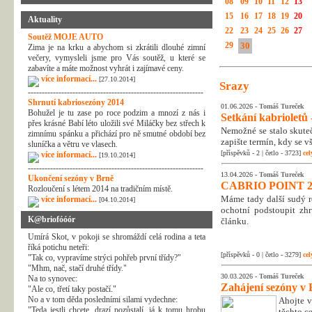
08
09
10
11
12
13
15
16
17
18
19
20
Aktuality
22
23
24
25
26
27
Soutěž MOJE AUTO
29
30
Zima je na krku a abychom si zkrátili dlouhé zimní
večery, vymysleli jsme pro Vás soutěž, u které se
zabavíte a máte možnost vyhrát i zajímavé ceny.
více informací...
[27.10.2014]
Srazy
---------------------------------------------------------------
Shrnutí kabriosezóny 2014
01.06.2026 -
Tomáš Tureček
Bohužel je tu zase po roce podzim a mnozí z nás i
Setkání kabrioletů -
přes krásné Babí léto uložili své Miláčky bez střech k
Nemožné se stalo skuteč
zimnímu spánku a přichází pro ně smutné období bez
zapište termín, kdy se v
sluníčka a větru ve vlasech.
[příspěvků - 2 | četlo - 3723]
cel
více informací...
[19.10.2014]
---------------------------------------------------------------
13.04.2026 -
Tomáš Tureček
Ukončení sezóny v Brně
CABRIO POINT 2
Rozloučení s létem 2014 na tradičním místě.
Máme tady další sudý rok
více informací...
[04.10.2014]
ochotní podstoupit zhr
K@briofóóór
článku.
Umírá Skot, v pokoji se shromáždí celá rodina a teta
říká potichu neteři:
[příspěvků - 0 | četlo - 3279]
cel
"Tak co, vypravíme strýci pohřeb první třídy?"
"Mhm, nač, stačí druhé třídy."
30.03.2026 -
Tomáš Tureček
Na to synovec:
Zahájení sezóny v 
"Ale co, třetí taky postačí."
No a v tom děda posledními silami vydechne:
Ahojte v
"Teda jestli chcete, drazí pozůstalí, já k tomu hrobu
těchto c