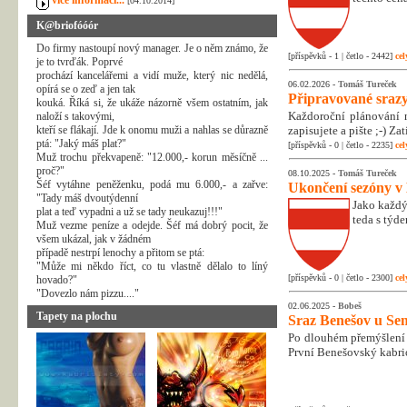
více informací...
[04.10.2014]
K@briofóóór
Do firmy nastoupí nový manager. Je o něm známo, že
[příspěvků - 1 | četlo - 2442]
cel
je to tvrďák. Poprvé
prochází kancelářemi a vidí muže, který nic nedělá,
06.02.2026 -
Tomáš Tureček
opírá se o zeď a jen tak
Připravované srazy
kouká. Říká si, že ukáže názorně všem ostatním, jak
Každoroční plánování n
naloží s takovými,
kteří se flákají. Jde k onomu muži a nahlas se důrazně
zapisujete a pište ;-) Z
ptá: "Jaký máš plat?"
[příspěvků - 0 | četlo - 2235]
cel
Muž trochu překvapeně: "12.000,- korun měsíčně ...
proč?"
08.10.2025 -
Tomáš Tureček
Šéf vytáhne peněženku, podá mu 6.000,- a zařve:
Ukončení sezóny v
"Tady máš dvoutýdenní
Jako každý
plat a teď vypadni a už se tady neukazuj!!!"
teda s týd
Muž vezme peníze a odejde. Šéf má dobrý pocit, že
všem ukázal, jak v žádném
případě nestrpí lenochy a přitom se ptá:
"Může mi někdo říct, co tu vlastně dělalo to líný
[příspěvků - 0 | četlo - 2300]
cel
hovado?"
"Dovezlo nám pizzu...."
02.06.2025 -
Bobeš
Tapety na plochu
Sraz Benešov u Sem
Po dlouhém přemýšlení 
První Benešovský kabri