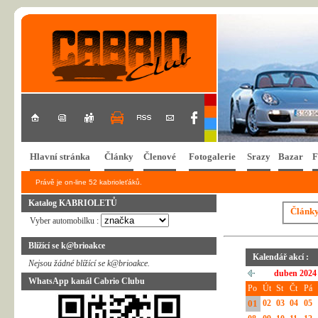
Hlavní stránka
Články
Členové
Fotogalerie
Srazy
Bazar
F
Právě je on-line 52 kabrioleťáků.
Katalog KABRIOLETŮ
Článk
Vyber automobilku :
Blížící se k@brioakce
Kalendář akcí :
Nejsou žádné blížící se k@brioakce.
duben 2024
WhatsApp kanál Cabrio Clubu
Po
Út
St
Čt
Pá
01
02
03
04
05