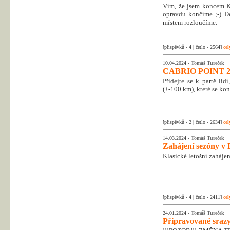
Vím, že jsem koncem Kr
opravdu končíme ;-) Tak
místem rozloučíme.
[příspěvků - 4 | četlo - 2564]
cel
10.04.2024 -
Tomáš Tureček
CABRIO POINT 2
Přidejte se k partě li
(+-100 km), které se kon
[příspěvků - 2 | četlo - 2634]
cel
14.03.2024 -
Tomáš Tureček
Zahájení sezóny v 
Klasické letošní zahájen
[příspěvků - 4 | četlo - 2411]
cel
24.01.2024 -
Tomáš Tureček
Připravované srazy