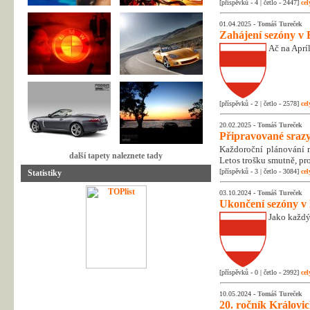
[příspěvků - 4 | četlo - 2447]
cel
01.04.2025 -
Tomáš Tureček
Zahájení sezóny v 
Ač na Apríl
[příspěvků - 2 | četlo - 2578]
cel
20.02.2025 -
Tomáš Tureček
Připravované srazy
Každoroční plánování na
další tapety naleznete tady
Letos trošku smutně, pr
[příspěvků - 3 | četlo - 3084]
cel
Statistiky
03.10.2024 -
Tomáš Tureček
Ukončení sezóny v
Jako každý
[příspěvků - 0 | četlo - 2992]
cel
10.05.2024 -
Tomáš Tureček
20. ročník Královic