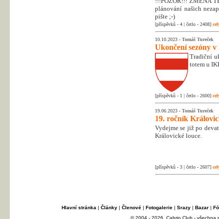
!!!POZOR!!! ZMĚNA T
plánování našich nezapo
pište ;-)
[příspěvků - 4 | četlo - 2408]
cel
10.10.2023 -
Tomáš Tureček
Ukončení sezóny v
Tradiční uk
totem u IK
[příspěvků - 1 | četlo - 2600]
cel
19.06.2023 -
Tomáš Tureček
19. ročník Královi
Vydejme se již po deva
Královické louce.
[příspěvků - 3 | četlo - 2607]
cel
Hlavní stránka
|
Články
|
Členové
|
Fotogalerie
|
Srazy
|
Bazar
|
Fó
© 2004 - 2026, Cabrio Club - všechna