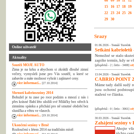
08
09
10
11
12
15
16
17
18
19
22
23
24
25
26
29
30
Srazy
01.06.2026 -
Tomáš Tureček
Online uživatelé
Setkání kabrioletů -
Nemožné se stalo skuteč
Aktuality
zapište termín, kdy se v
Soutěž MOJE AUTO
[příspěvků - 2 | četlo - 3408]
cel
Zima je na krku a abychom si zkrátili dlouhé zimní
večery, vymysleli jsme pro Vás soutěž, u které se
13.04.2026 -
Tomáš Tureček
zabavíte a máte možnost vyhrát i zajímavé ceny.
CABRIO POINT 2
více informací...
[27.10.2014]
Máme tady další sudý rok
---------------------------------------------------------------
jsou ochotní podstoupi
Shrnutí kabriosezóny 2014
stažení ve článku.
Bohužel je tu zase po roce podzim a mnozí z nás i
přes krásné Babí léto uložili své Miláčky bez střech k
zimnímu spánku a přichází pro ně smutné období bez
[příspěvků - 0 | četlo - 3061]
cel
sluníčka a větru ve vlasech.
více informací...
[19.10.2014]
30.03.2026 -
Tomáš Tureček
---------------------------------------------------------------
Zahájení sezóny v 
Ukončení sezóny v Brně
Ahojte vši
Rozloučení s létem 2014 na tradičním místě.
těchto cená