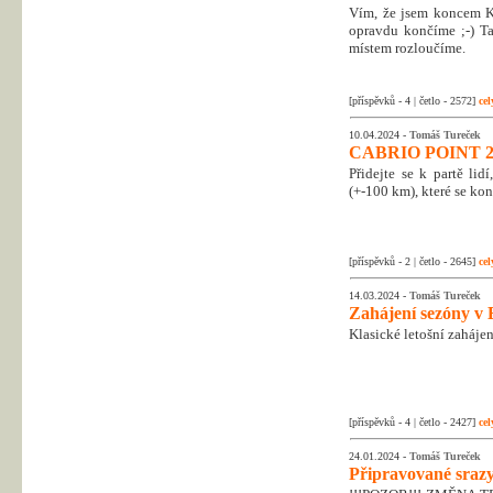
Vím, že jsem koncem Kr
opravdu končíme ;-) Tak
místem rozloučíme.
[příspěvků - 4 | četlo - 2572]
cel
10.04.2024 -
Tomáš Tureček
CABRIO POINT 2
Přidejte se k partě li
(+-100 km), které se kon
[příspěvků - 2 | četlo - 2645]
cel
14.03.2024 -
Tomáš Tureček
Zahájení sezóny v 
Klasické letošní zahájen
[příspěvků - 4 | četlo - 2427]
cel
24.01.2024 -
Tomáš Tureček
Připravované srazy