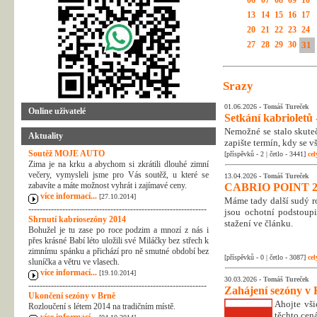
06
07
08
09
10
13
14
15
16
17
20
21
22
23
24
27
28
29
30
31
Srazy
01.06.2026 -
Tomáš Tureček
Online uživatelé
Setkání kabrioletů -
Nemožné se stalo skuteč
Aktuality
zapište termín, kdy se v
Soutěž MOJE AUTO
[příspěvků - 2 | četlo - 3441]
cel
Zima je na krku a abychom si zkrátili dlouhé zimní
večery, vymysleli jsme pro Vás soutěž, u které se
13.04.2026 -
Tomáš Tureček
zabavíte a máte možnost vyhrát i zajímavé ceny.
CABRIO POINT 2
více informací...
[27.10.2014]
Máme tady další sudý rok
---------------------------------------------------------------
jsou ochotní podstoupi
Shrnutí kabriosezóny 2014
stažení ve článku.
Bohužel je tu zase po roce podzim a mnozí z nás i
přes krásné Babí léto uložili své Miláčky bez střech k
zimnímu spánku a přichází pro ně smutné období bez
[příspěvků - 0 | četlo - 3087]
cel
sluníčka a větru ve vlasech.
více informací...
[19.10.2014]
30.03.2026 -
Tomáš Tureček
---------------------------------------------------------------
Zahájení sezóny v 
Ukončení sezóny v Brně
Ahojte vši
Rozloučení s létem 2014 na tradičním místě.
těchto cená