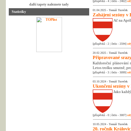
[příspěvků - 4 | četlo - 2462]
cel
další tapety naleznete tady
01.04.2025 -
Tomáš Tureček
Statistiky
Zahájení sezóny v 
Ač na Apríl
[příspěvků - 2 | četlo - 2594]
cel
20.02.2025 -
Tomáš Tureček
Připravované srazy
Každoroční plánování na
Letos trošku smutně, pr
[příspěvků - 3 | četlo - 3099]
cel
03.10.2024 -
Tomáš Tureček
Ukončení sezóny v
Jako každý
[příspěvků - 0 | četlo - 3007]
cel
10.05.2024 -
Tomáš Tureček
20. ročník Královic