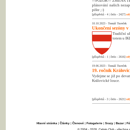
!!!POZOR!!! ZMĚNA T
plánování našich nezapo
pište ;-)
[příspěvků - 4 | četlo - 2427]
cel
10.10.2023 -
Tomáš Tureček
Ukončení sezóny v
Tradiční uk
totem u IK
[příspěvků - 1 | četlo - 2616]
cel
19.06.2023 -
Tomáš Tureček
19. ročník Královi
Vydejme se již po deva
Královické louce.
[příspěvků - 3 | četlo - 2621]
cel
Hlavní stránka
|
Články
|
Členové
|
Fotogalerie
|
Srazy
|
Bazar
|
Fó
© 2004 - 2026, Cabrio Club - všechna