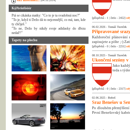
více informací...
[04.10.2014]
K@briofóóór
Ptá se cikánka matky: "Co to je ta svadobná noc?"
[příspěvků - 1 | četlo - 2452]
cel
"To je, když ti Dežo dá to nejcennější, co má, tam, kde
ty chčiješ."
06.02.2026 -
Tomáš Tureček
"To ne, Dežo by nikdy svoje adidasky do dřezu
Připravované srazy
nedal!!"
Každoroční plánování n
Tapety na plochu
zapisujete a pište ;-) Z
[příspěvků - 0 | četlo - 2251]
cel
08.10.2025 -
Tomáš Tureček
Ukončení sezóny v
Jako každý
teda s týd
[příspěvků - 0 | četlo - 2317]
cel
02.06.2025 -
Bobeš
Sraz Benešov u Sem
Po dlouhém přemýšlení 
První Benešovský kabri