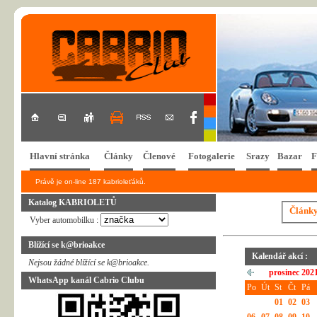
Hlavní stránka
Články
Členové
Fotogalerie
Srazy
Bazar
F
Právě je on-line 187 kabrioleťáků.
Katalog KABRIOLETŮ
Článk
Vyber automobilku :
Blížící se k@brioakce
Kalendář akcí :
Nejsou žádné blížící se k@brioakce.
prosinec 202
WhatsApp kanál Cabrio Clubu
Po
Út
St
Čt
Pá
01
02
03