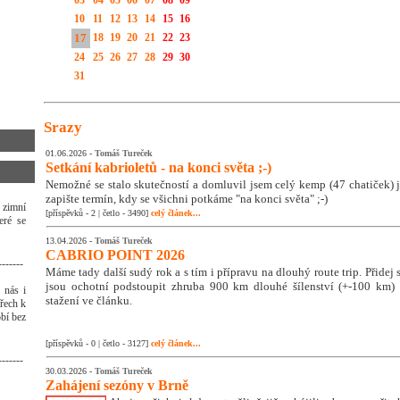
03
04
05
06
07
08
09
10
11
12
13
14
15
16
17
18
19
20
21
22
23
24
25
26
27
28
29
30
31
Srazy
01.06.2026 -
Tomáš Tureček
Setkání kabrioletů - na konci světa ;-)
Nemožné se stalo skutečností a domluvil jsem celý kemp (47 chatiček) j
zapište termín, kdy se všichni potkáme "na konci světa" ;-)
 zimní
[příspěvků - 2 | četlo - 3490]
celý článek...
eré se
13.04.2026 -
Tomáš Tureček
CABRIO POINT 2026
-------
Máme tady další sudý rok a s tím i přípravu na dlouhý route trip. Přidej se
jsou ochotní podstoupit zhruba 900 km dlouhé šílenství (+-100 km) ;
 nás i
stažení ve článku.
třech k
bí bez
[příspěvků - 0 | četlo - 3127]
celý článek...
-------
30.03.2026 -
Tomáš Tureček
Zahájení sezóny v Brně