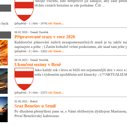
Ahojte všichni, kdo netrpělivě již zahájili, aby zase přitu
těchto cenách benzínu se zde potkáme. Čili ...
o bych
[příspěvků - 1 | četlo - 2474]
celý článek...
06.02.2026 -
Tomáš Tureček
Připravované srazy v roce 2026
Každoroční plánování našich nezapomenutelných srazů je tu, takže tužk
zapisujete a pište ;-) Zatím bohužel velmi poskromnu, ale snad tam ješte 
[příspěvků - 0 | četlo - 2282]
celý článek...
08.10.2025 -
Tomáš Tureček
Ukončení sezóny v Brně
Jako každý rok i letos se blíží ten nejsmutnější den v roce
teda s týdenním zpožděním než klasicky ;-) !!!AKTUALIZA
[příspěvků - 0 | četlo - 2337]
celý článek...
02.06.2025 -
Bobeš
Sraz Benešov u Semil
Po dlouhém přemýšlení jsme se, s Vámi oblíbeným dýdžejem Martinem, 
První Benešovský kabriosraz.