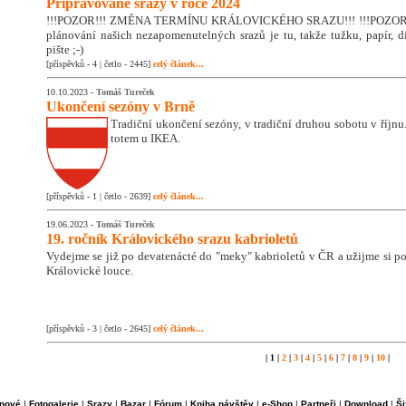
Připravované srazy v roce 2024
!!!POZOR!!! ZMĚNA TERMÍNU KRÁLOVICKÉHO SRAZU!!! !!!POZOR!!
plánování našich nezapomenutelných srazů je tu, takže tužku, papír, di
pište ;-)
[příspěvků - 4 | četlo - 2445]
celý článek...
10.10.2023 -
Tomáš Tureček
Ukončení sezóny v Brně
Tradiční ukončení sezóny, v tradiční druhou sobotu v říjnu. 
totem u IKEA.
[příspěvků - 1 | četlo - 2639]
celý článek...
19.06.2023 -
Tomáš Tureček
19. ročník Královického srazu kabrioletů
Vydejme se již po devatenácté do "meky" kabrioletů v ČR a užijme si 
Královické louce.
[příspěvků - 3 | četlo - 2645]
celý článek...
| 1 |
2
|
3
|
4
|
5
|
6
|
7
|
8
|
9
|
10
|
nové
|
Fotogalerie
|
Srazy
|
Bazar
|
Fórum
|
Kniha návštěv
|
e-Shop
|
Partneři
|
Download
|
Ši