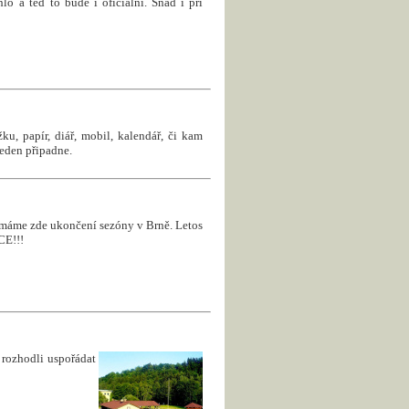
hlo a teď to bude i oficiální. Snad i při
u, papír, diář, mobil, kalendář, či kam
jeden připadne.
 a máme zde ukončení sezóny v Brně. Letos
CE!!!
rozhodli uspořádat