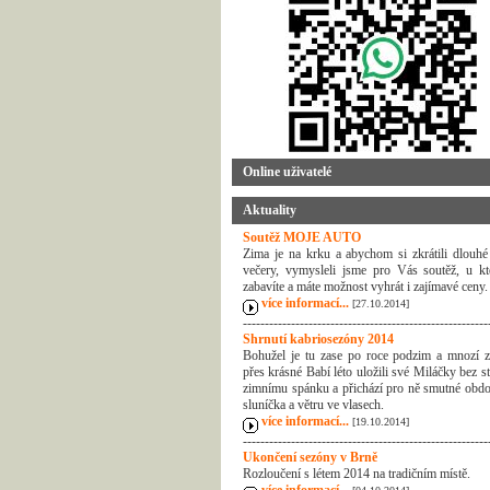
Online uživatelé
Aktuality
Soutěž MOJE AUTO
Zima je na krku a abychom si zkrátili dlouhé
večery, vymysleli jsme pro Vás soutěž, u kt
zabavíte a máte možnost vyhrát i zajímavé ceny.
více informací...
[27.10.2014]
--------------------------------------------------------
Shrnutí kabriosezóny 2014
Bohužel je tu zase po roce podzim a mnozí z
přes krásné Babí léto uložili své Miláčky bez s
zimnímu spánku a přichází pro ně smutné obdo
sluníčka a větru ve vlasech.
více informací...
[19.10.2014]
--------------------------------------------------------
Ukončení sezóny v Brně
Rozloučení s létem 2014 na tradičním místě.