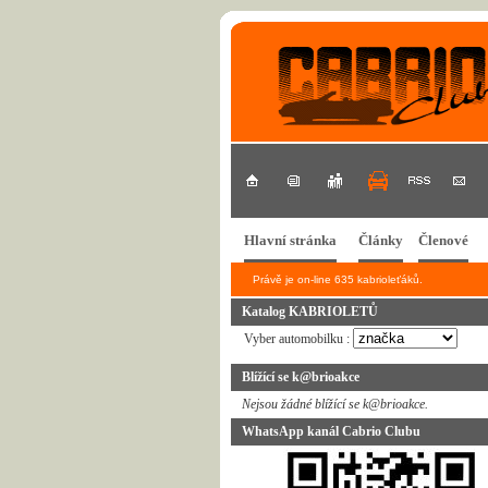
Hlavní stránka
Články
Členové
Právě je on-line 635 kabrioleťáků.
Katalog KABRIOLETŮ
Vyber automobilku :
Blížící se k@brioakce
Nejsou žádné blížící se k@brioakce.
WhatsApp kanál Cabrio Clubu