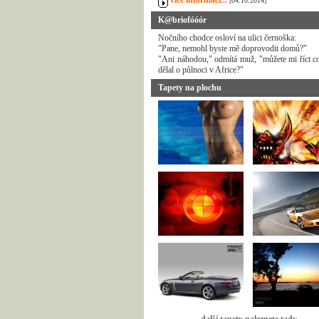
více informací...
[04.10.2014]
K@briofóóór
Nočního chodce osloví na ulici černoška:
"Pane, nemohl byste mě doprovodit domů?"
"Ani náhodou," odmítá muž, "můžete mi říct c
dělal o půlnoci v Africe?"
Tapety na plochu