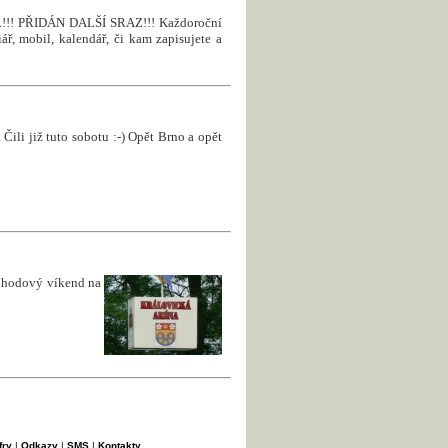
! PŘIDÁN DALŠÍ SRAZ!!! Každoroční
ář, mobil, kalendář, či kam zapisujete a
Čili již tuto sobotu :-) Opět Brno a opět
pohodový víkend na
fry
|
Odkazy
|
SMS
|
Kontakty