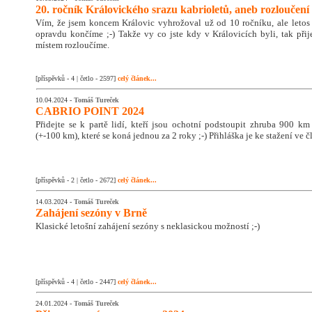
20. ročník Královického srazu kabrioletů, aneb rozloučení 
Vím, že jsem koncem Královic vyhrožoval už od 10 ročníku, ale letos
opravdu končíme ;-) Takže vy co jste kdy v Královicích byli, tak přije
místem rozloučíme.
[příspěvků - 4 | četlo - 2597]
celý článek...
10.04.2024 -
Tomáš Tureček
CABRIO POINT 2024
Přidejte se k partě lidí, kteří jsou ochotní podstoupit zhruba 900 km
(+-100 km), které se koná jednou za 2 roky ;-) Přihláška je ke stažení ve č
[příspěvků - 2 | četlo - 2672]
celý článek...
14.03.2024 -
Tomáš Tureček
Zahájení sezóny v Brně
Klasické letošní zahájení sezóny s neklasickou možností ;-)
[příspěvků - 4 | četlo - 2447]
celý článek...
24.01.2024 -
Tomáš Tureček