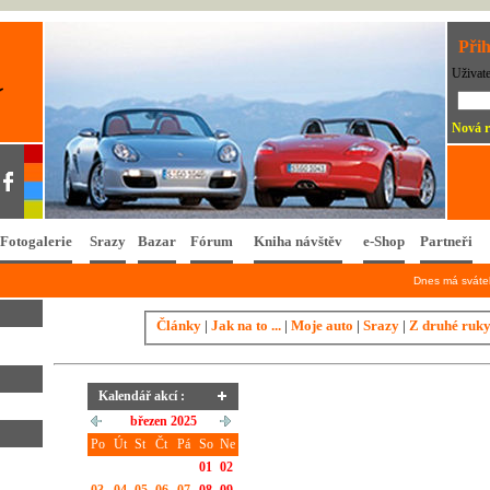
Přih
Uživat
Nová r
Fotogalerie
Srazy
Bazar
Fórum
Kniha návštěv
e-Shop
Partneři
Dnes má svát
Články
|
Jak na to ...
|
Moje auto
|
Srazy
|
Z druhé ruk
Kalendář akcí :
březen 2025
Po
Út
St
Čt
Pá
So
Ne
01
02