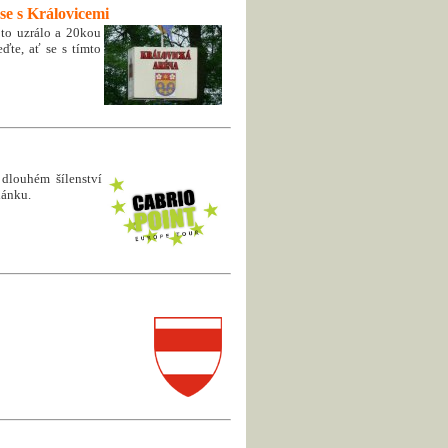
se s Královicemi
 to uzrálo a 20kou
ďte, ať se s tímto
 dlouhém šílenství
lánku.