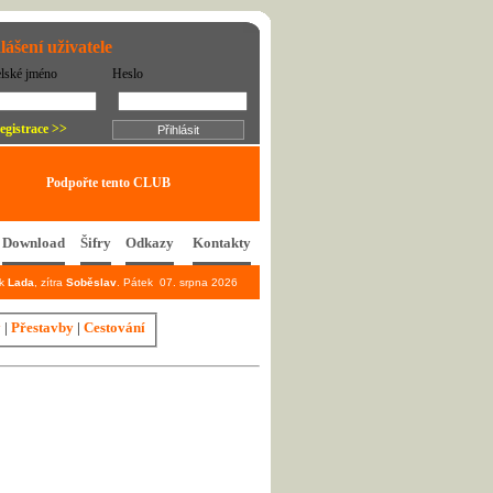
lášení uživatele
elské jméno
Heslo
egistrace >>
Podpořte tento CLUB
Download
Šifry
Odkazy
Kontakty
ek
Lada
, zítra
Soběslav
. Pátek 07. srpna 2026
y
|
Přestavby
|
Cestování