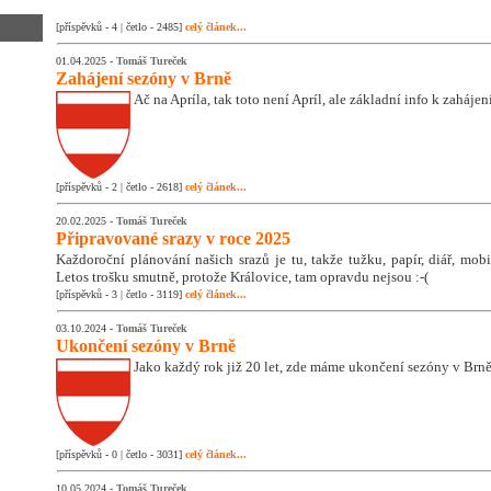
[příspěvků - 4 | četlo - 2485]
celý článek...
01.04.2025 -
Tomáš Tureček
Zahájení sezóny v Brně
Ač na Apríla, tak toto není Apríl, ale základní info k zaháje
[příspěvků - 2 | četlo - 2618]
celý článek...
20.02.2025 -
Tomáš Tureček
Připravované srazy v roce 2025
Každoroční plánování našich srazů je tu, takže tužku, papír, diář, mobil
Letos trošku smutně, protože Královice, tam opravdu nejsou :-(
[příspěvků - 3 | četlo - 3119]
celý článek...
03.10.2024 -
Tomáš Tureček
Ukončení sezóny v Brně
Jako každý rok již 20 let, zde máme ukončení sezóny v Brně
[příspěvků - 0 | četlo - 3031]
celý článek...
10.05.2024 -
Tomáš Tureček