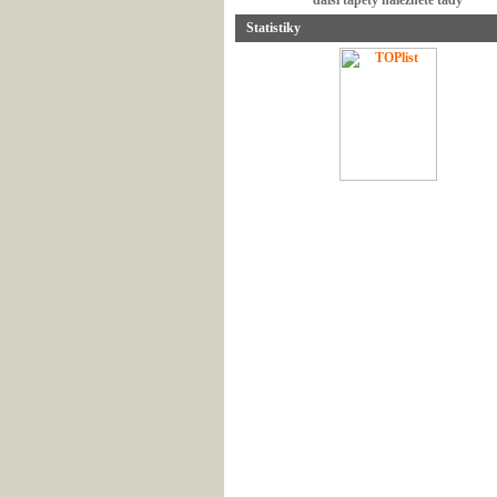
další tapety naleznete tady
Statistiky