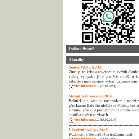
Online uživatelé
Aktuality
Soutěž MOJE AUTO
Zima je na krku a abychom si zkrátili dlouhé
večery, vymysleli jsme pro Vás soutěž, u kt
zabavíte a máte možnost vyhrát i zajímavé ceny.
více informací...
[27.10.2014]
--------------------------------------------------------
Shrnutí kabriosezóny 2014
Bohužel je tu zase po roce podzim a mnozí z
přes krásné Babí léto uložili své Miláčky bez s
zimnímu spánku a přichází pro ně smutné obdo
sluníčka a větru ve vlasech.
více informací...
[19.10.2014]
--------------------------------------------------------
Ukončení sezóny v Brně
Rozloučení s létem 2014 na tradičním místě.