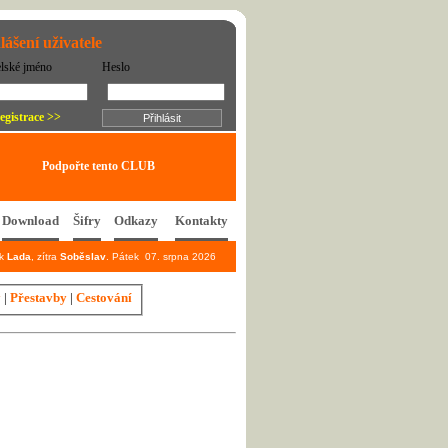
lášení uživatele
elské jméno
Heslo
egistrace >>
Podpořte tento CLUB
Download
Šifry
Odkazy
Kontakty
ek
Lada
, zítra
Soběslav
. Pátek 07. srpna 2026
y
|
Přestavby
|
Cestování