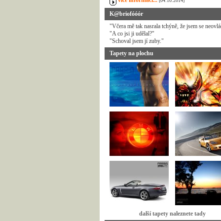
více informací...
[04.10.2014]
K@briofóóór
"Včera mě tak nasrala tchýně, že jsem se neovlá
"A co jsi ji udělal?"
"Schoval jsem jí zuby."
Tapety na plochu
další tapety naleznete tady