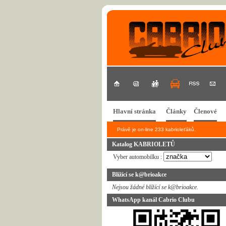
Hlavní stránka
Články
Členové
Právě je on-line 233 kabrioleťáků.
Katalog KABRIOLETŮ
Vyber automobilku :
Blížící se k@brioakce
Nejsou žádné blížící se k@brioakce.
WhatsApp kanál Cabrio Clubu