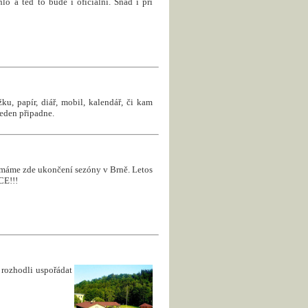
hlo a teď to bude i oficiální. Snad i při
u, papír, diář, mobil, kalendář, či kam
jeden připadne.
 a máme zde ukončení sezóny v Brně. Letos
CE!!!
rozhodli uspořádat