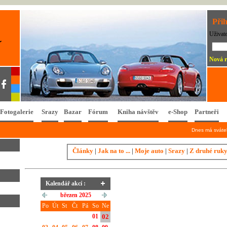
Přih
Uživat
Nová r
Fotogalerie
Srazy
Bazar
Fórum
Kniha návštěv
e-Shop
Partneři
Dnes má svát
Články
|
Jak na to ...
|
Moje auto
|
Srazy
|
Z druhé ruk
Kalendář akcí :
březen 2025
Po
Út
St
Čt
Pá
So
Ne
01
02