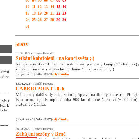
03
04
05
06
07
08
09
10
11
12
13
14
15
16
17
18
19
20
21
22
23
24
25
26
27
28
29
30
31
Srazy
01.06.2026 -
Tomáš Tureček
Setkání kabrioletů - na konci světa ;-)
Nemožné se stalo skutečností a domluvil jsem celý kemp (47 chatiček) j
zapište termín, kdy se všichni potkáme "na konci světa" ;-)
 zimní
[příspěvků - 2 | četlo - 3569]
celý článek...
eré se
13.04.2026 -
Tomáš Tureček
CABRIO POINT 2026
-------
Máme tady další sudý rok a s tím i přípravu na dlouhý route trip. Přidej se
jsou ochotní podstoupit zhruba 900 km dlouhé šílenství (+-100 km) ;
 nás i
stažení ve článku.
třech k
bí bez
[příspěvků - 0 | četlo - 3187]
celý článek...
-------
30.03.2026 -
Tomáš Tureček
Zahájení sezóny v Brně