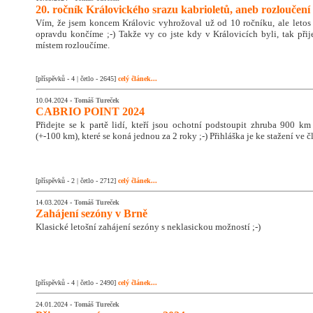
20. ročník Královického srazu kabrioletů, aneb rozloučení 
Vím, že jsem koncem Královic vyhrožoval už od 10 ročníku, ale letos
opravdu končíme ;-) Takže vy co jste kdy v Královicích byli, tak přije
místem rozloučíme.
[příspěvků - 4 | četlo - 2645]
celý článek...
10.04.2024 -
Tomáš Tureček
CABRIO POINT 2024
Přidejte se k partě lidí, kteří jsou ochotní podstoupit zhruba 900 km
(+-100 km), které se koná jednou za 2 roky ;-) Přihláška je ke stažení ve č
[příspěvků - 2 | četlo - 2712]
celý článek...
14.03.2024 -
Tomáš Tureček
Zahájení sezóny v Brně
Klasické letošní zahájení sezóny s neklasickou možností ;-)
[příspěvků - 4 | četlo - 2490]
celý článek...
24.01.2024 -
Tomáš Tureček