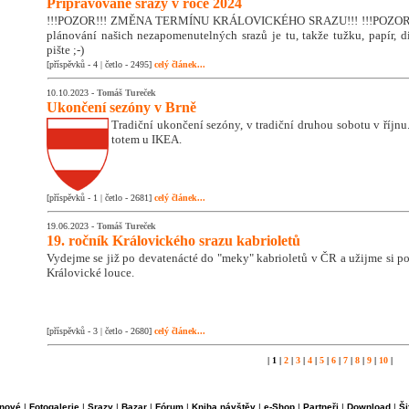
Připravované srazy v roce 2024
!!!POZOR!!! ZMĚNA TERMÍNU KRÁLOVICKÉHO SRAZU!!! !!!POZOR!!
plánování našich nezapomenutelných srazů je tu, takže tužku, papír, di
pište ;-)
[příspěvků - 4 | četlo - 2495]
celý článek...
10.10.2023 -
Tomáš Tureček
Ukončení sezóny v Brně
Tradiční ukončení sezóny, v tradiční druhou sobotu v říjnu. 
totem u IKEA.
[příspěvků - 1 | četlo - 2681]
celý článek...
19.06.2023 -
Tomáš Tureček
19. ročník Královického srazu kabrioletů
Vydejme se již po devatenácté do "meky" kabrioletů v ČR a užijme si 
Královické louce.
[příspěvků - 3 | četlo - 2680]
celý článek...
| 1 |
2
|
3
|
4
|
5
|
6
|
7
|
8
|
9
|
10
|
nové
|
Fotogalerie
|
Srazy
|
Bazar
|
Fórum
|
Kniha návštěv
|
e-Shop
|
Partneři
|
Download
|
Ši