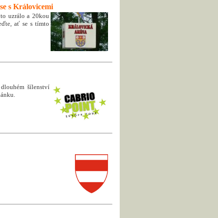
se s Královicemi
 to uzrálo a 20kou
ďte, ať se s tímto
 dlouhém šílenství
lánku.