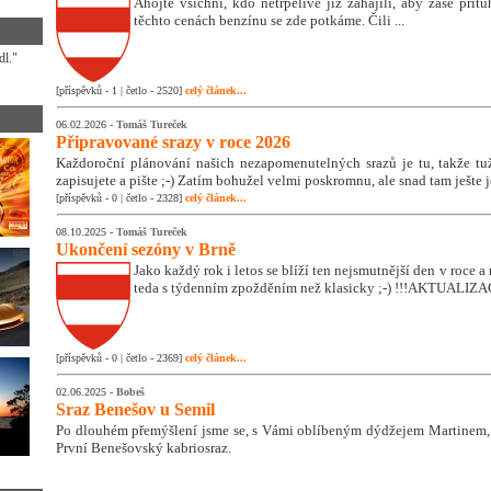
Ahojte všichni, kdo netrpělivě již zahájili, aby zase přitu
těchto cenách benzínu se zde potkáme. Čili ...
dl."
[příspěvků - 1 | četlo - 2520]
celý článek...
06.02.2026 -
Tomáš Tureček
Připravované srazy v roce 2026
Každoroční plánování našich nezapomenutelných srazů je tu, takže tužk
zapisujete a pište ;-) Zatím bohužel velmi poskromnu, ale snad tam ješte 
[příspěvků - 0 | četlo - 2328]
celý článek...
08.10.2025 -
Tomáš Tureček
Ukončení sezóny v Brně
Jako každý rok i letos se blíží ten nejsmutnější den v roce
teda s týdenním zpožděním než klasicky ;-) !!!AKTUALIZA
[příspěvků - 0 | četlo - 2369]
celý článek...
02.06.2025 -
Bobeš
Sraz Benešov u Semil
Po dlouhém přemýšlení jsme se, s Vámi oblíbeným dýdžejem Martinem, 
První Benešovský kabriosraz.