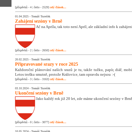
[příspěvků - 4 | četlo - 2529]
celý článek...
01.04.2025 -
Tomáš Tureček
Zahájení sezóny v Brně
Ač na Apríla, tak toto není Apríl, ale základní info k zaháje
[příspěvků - 2 | četlo - 2650]
celý článek...
20.02.2025 -
Tomáš Tureček
Připravované srazy v roce 2025
Každoroční plánování našich srazů je tu, takže tužku, papír, diář, mobil
Letos trošku smutně, protože Královice, tam opravdu nejsou :-(
[příspěvků - 3 | četlo - 3163]
celý článek...
03.10.2024 -
Tomáš Tureček
Ukončení sezóny v Brně
Jako každý rok již 20 let, zde máme ukončení sezóny v Brně
[příspěvků - 0 | četlo - 3077]
celý článek...
10.05.2024 -
Tomáš Tureček