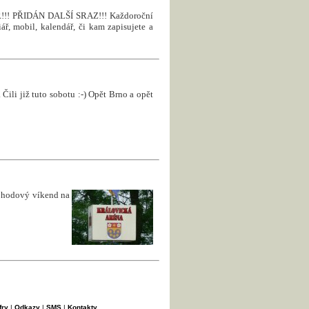
! PŘIDÁN DALŠÍ SRAZ!!! Každoroční
ář, mobil, kalendář, či kam zapisujete a
Čili již tuto sobotu :-) Opět Brno a opět
pohodový víkend na
fry
|
Odkazy
|
SMS
|
Kontakty