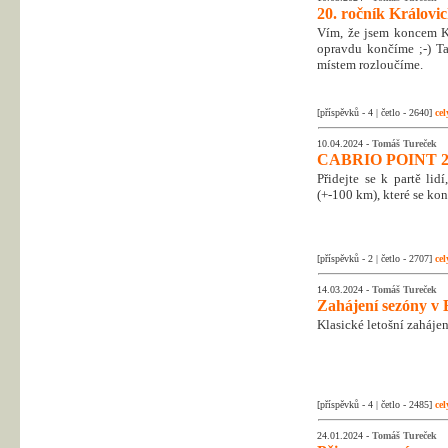
20. ročník Královic
Vím, že jsem koncem Kr
opravdu končíme ;-) Tak
místem rozloučíme.
[příspěvků - 4 | četlo - 2640]
cel
10.04.2024 -
Tomáš Tureček
CABRIO POINT 2
Přidejte se k partě li
(+-100 km), které se kon
[příspěvků - 2 | četlo - 2707]
cel
14.03.2024 -
Tomáš Tureček
Zahájení sezóny v 
Klasické letošní zahájen
[příspěvků - 4 | četlo - 2485]
cel
24.01.2024 -
Tomáš Tureček