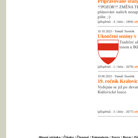
Připravované srazy
!!!POZOR!!! ZMĚNA T
plánování našich nezapo
pište ;-)
[příspěvků - 4 | četlo - 2494]
cel
10.10.2023 -
Tomáš Tureček
Ukončení sezóny v
Tradiční uk
totem u IK
[příspěvků - 1 | četlo - 2679]
cel
19.06.2023 -
Tomáš Tureček
19. ročník Královi
Vydejme se již po deva
Královické louce.
[příspěvků - 3 | četlo - 2677]
cel
Hlavní stránka
|
Články
|
Členové
|
Fotogalerie
|
Srazy
|
Bazar
|
Fó