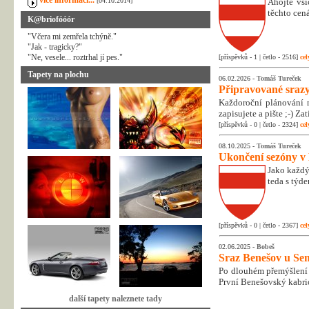
více informací...
[04.10.2014]
Ahojte vši
těchto cená
K@briofóóór
"Včera mi zemřela tchýně."
"Jak - tragicky?"
"Ne, vesele... roztrhal jí pes."
[příspěvků - 1 | četlo - 2516]
cel
Tapety na plochu
06.02.2026 -
Tomáš Tureček
Připravované srazy
Každoroční plánování n
zapisujete a pište ;-) Z
[příspěvků - 0 | četlo - 2324]
cel
08.10.2025 -
Tomáš Tureček
Ukončení sezóny v
Jako každý
teda s týd
[příspěvků - 0 | četlo - 2367]
cel
02.06.2025 -
Bobeš
Sraz Benešov u Sem
Po dlouhém přemýšlení 
První Benešovský kabri
další tapety naleznete tady