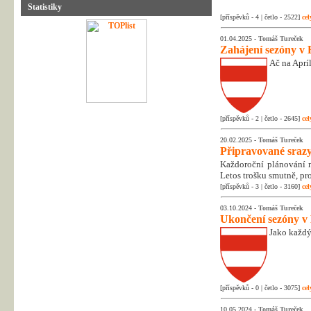
Statistiky
[příspěvků - 4 | četlo - 2522]
cel
01.04.2025 -
Tomáš Tureček
Zahájení sezóny v 
Ač na Apríl
[příspěvků - 2 | četlo - 2645]
cel
20.02.2025 -
Tomáš Tureček
Připravované srazy
Každoroční plánování na
Letos trošku smutně, pr
[příspěvků - 3 | četlo - 3160]
cel
03.10.2024 -
Tomáš Tureček
Ukončení sezóny v
Jako každý
[příspěvků - 0 | četlo - 3075]
cel
10.05.2024 -
Tomáš Tureček