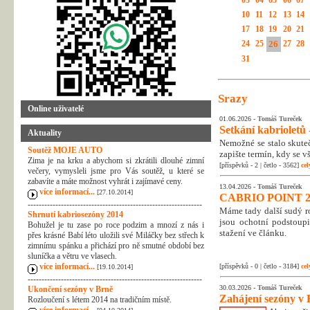
03
04
05
06
07
10
11
12
13
14
17
18
19
20
21
24
25
26
27
28
31
Srazy
Online uživatelé
01.06.2026 -
Tomáš Tureček
Setkání kabrioletů -
Aktuality
Nemožné se stalo skuteč
Soutěž MOJE AUTO
zapište termín, kdy se v
Zima je na krku a abychom si zkrátili dlouhé zimní
[příspěvků - 2 | četlo - 3562]
cel
večery, vymysleli jsme pro Vás soutěž, u které se
zabavíte a máte možnost vyhrát i zajímavé ceny.
13.04.2026 -
Tomáš Tureček
více informací...
[27.10.2014]
CABRIO POINT 2
---------------------------------------------------------------
Máme tady další sudý rok
Shrnutí kabriosezóny 2014
jsou ochotní podstoupi
Bohužel je tu zase po roce podzim a mnozí z nás i
stažení ve článku.
přes krásné Babí léto uložili své Miláčky bez střech k
zimnímu spánku a přichází pro ně smutné období bez
sluníčka a větru ve vlasech.
více informací...
[příspěvků - 0 | četlo - 3184]
cel
[19.10.2014]
---------------------------------------------------------------
30.03.2026 -
Tomáš Tureček
Ukončení sezóny v Brně
Zahájení sezóny v 
Rozloučení s létem 2014 na tradičním místě.