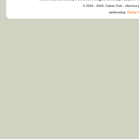
© 2004 - 2026, Cabrio Club - všechna
webhosting:
Český h