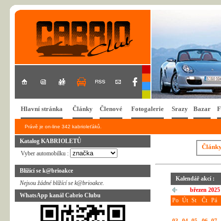
Hlavní stránka
Články
Členové
Fotogalerie
Srazy
Bazar
F
Právě je on-line 342 kabrioleťáků.
Katalog KABRIOLETŮ
Článk
Vyber automobilku :
Blížící se k@brioakce
Kalendář akcí :
Nejsou žádné blížící se k@brioakce.
březen 2025
WhatsApp kanál Cabrio Clubu
Po
Út
St
Čt
Pá